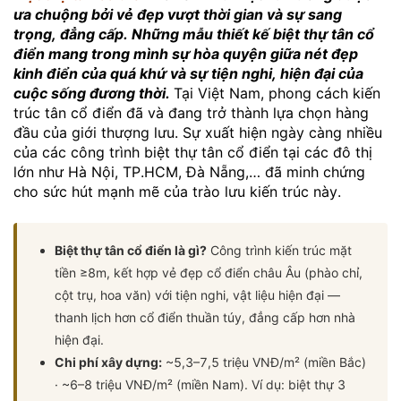
ưa chuộng bởi vẻ đẹp vượt thời gian và sự sang
trọng, đẳng cấp. Những mẫu thiết kế biệt thự tân cổ
điển mang trong mình sự hòa quyện giữa nét đẹp
kinh điển của quá khứ và sự tiện nghi, hiện đại của
cuộc sống đương thời.
Tại Việt Nam, phong cách kiến
trúc tân cổ điển đã và đang trở thành lựa chọn hàng
đầu của giới thượng lưu. Sự xuất hiện ngày càng nhiều
của các công trình biệt thự tân cổ điển tại các đô thị
lớn như Hà Nội, TP.HCM, Đà Nẵng,… đã minh chứng
cho sức hút mạnh mẽ của trào lưu kiến trúc này.
Biệt thự tân cổ điển là gì?
Công trình kiến trúc mặt
tiền ≥8m, kết hợp vẻ đẹp cổ điển châu Âu (phào chỉ,
cột trụ, hoa văn) với tiện nghi, vật liệu hiện đại —
thanh lịch hơn cổ điển thuần túy, đẳng cấp hơn nhà
hiện đại.
Chi phí xây dựng:
~5,3–7,5 triệu VNĐ/m² (miền Bắc)
· ~6–8 triệu VNĐ/m² (miền Nam). Ví dụ: biệt thự 3