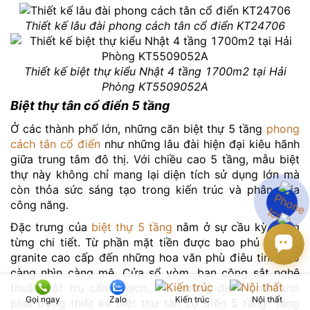
Thiết kế lâu đài phong cách tân cổ điển KT24706
Thiết kế biệt thự kiểu Nhật 4 tầng 1700m2 tại Hải
Phòng KT5509052A
Biệt thự tân cổ điển 5 tầng
Ở các thành phố lớn, những căn biệt thự 5 tầng
phong
cách tân cổ điển
như những lâu đài hiện đại kiêu hãnh
giữa trung tâm đô thị. Với chiều cao 5 tầng, mẫu biệt
thự này không chỉ mang lại diện tích sử dụng lớn mà
còn thỏa sức sáng tạo trong kiến trúc và phân chia
công năng.
Đặc trưng của
biệt thự 5 tầng
nằm ở sự cầu kỳ trong
từng chi tiết. Từ phần mặt tiền được bao phủ bởi đá
granite cao cấp đến những hoa văn phù điêu tinh xảo
càng nhìn càng mê. Cửa sổ vòm, ban công sắt nghệ
thuật, cột trụ cẩm thạch,… là những điểm nhấn khó
Gọi ngay
Zalo
Kiến trúc
Nội thất
phai trong thiết kế biệt thự tân cổ điển 5 tầng. Tầng