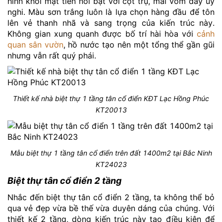
hình khối mặt tiền nổi bật với cột trụ, mái vòm đầy uy
nghi. Màu sơn trắng luôn là lựa chọn hàng đầu để tôn
lên vẻ thanh nhã và sang trọng của kiến trúc này.
Không gian xung quanh được bố trí hài hòa với
cảnh
quan sân vườn
, hồ nước tạo nên một tổng thể gần gũi
nhưng vẫn rất quý phái.
Thiết kế nhà biệt thự 1 tầng tân cổ điển KĐT Lạc Hồng Phúc
KT20013
Mẫu biệt thự 1 tầng tân cổ điển trên đất 1400m2 tại Bắc Ninh
KT24023
Biệt thự tân cổ điển 2 tầng
Nhắc đến biệt thự tân cổ điển 2 tầng, ta không thể bỏ
qua vẻ đẹp vừa bề thế vừa duyên dáng của chúng. Với
thiết kế 2 tầng, dòng kiến trúc này tạo điều kiện để