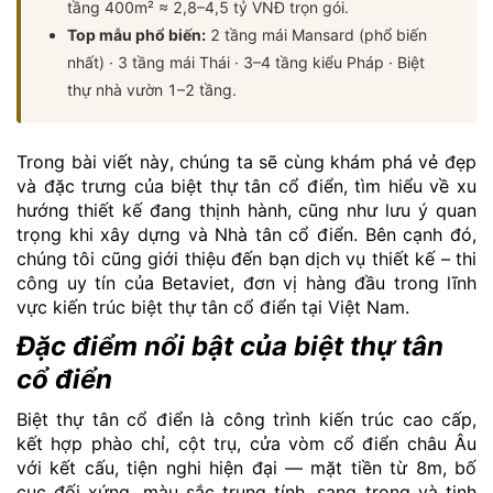
tầng 400m² ≈ 2,8–4,5 tỷ VNĐ trọn gói.
Top mẫu phổ biến:
2 tầng mái Mansard (phổ biến
nhất) · 3 tầng mái Thái · 3–4 tầng kiểu Pháp · Biệt
thự nhà vườn 1–2 tầng.
Trong bài viết này, chúng ta sẽ cùng khám phá vẻ đẹp
và đặc trưng của biệt thự tân cổ điển, tìm hiểu về xu
hướng thiết kế đang thịnh hành, cũng như lưu ý quan
trọng khi xây dựng và Nhà tân cổ điển. Bên cạnh đó,
chúng tôi cũng giới thiệu đến bạn dịch vụ thiết kế – thi
công uy tín của Betaviet, đơn vị hàng đầu trong lĩnh
vực kiến trúc biệt thự tân cổ điển tại Việt Nam.
Đặc điểm nổi bật của biệt thự tân
cổ điển
Biệt thự tân cổ điển là công trình kiến trúc cao cấp,
kết hợp phào chỉ, cột trụ, cửa vòm cổ điển châu Âu
với kết cấu, tiện nghi hiện đại — mặt tiền từ 8m, bố
cục đối xứng, màu sắc trung tính, sang trọng và tinh