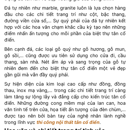
Đá tự nhiên như marble, granite luôn là lựa chọn hàng
đầu cho các chi tiết trang trí như cột, bậc thang,
đường viền cửa sổ,… Sự quý phái của đá tự nhiên kết
hợp với các hoa văn chạm khắc cầu kỳ tạo nên những
điểm nhấn ấn tượng cho mỗi phần của biệt thự tân cổ
điển.
Bên cạnh đá, các loại gỗ quý như gỗ hương, gỗ mun,
gỗ sồi,… cũng được ưu tiên sử dụng cho cửa đi, cầu
thang, sàn nhà. Nét ấm áp và sang trọng của gỗ tự
nhiên đem đến cho biệt thự tân cổ điển một vẻ đẹp
gần gũi mà vẫn đầy quý phái.
Sự hiện diện của kim loại cao cấp như đồng, đồng
thau, inox mạ vàng,… trong các chi tiết trang trí càng
làm tăng sự lộng lẫy và đẳng cấp cho kiến trúc tân cổ
điển. Những đường cong mềm mại của lan can, hoa
văn tinh tế trên cửa, họa tiết ấn tượng của đèn chùm,…
được tạo nên bởi bàn tay của nghệ nhân lành nghề
trong lĩnh vực
thi công nội thất tân cổ điển
.