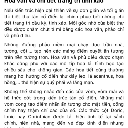
Hoa văn và chi tiết trang trí tinh xảo
Nếu kiến trúc hiện đại thiên về sự đơn giản và tối giản
thì biệt thự tân cổ điển lại chinh phục bởi những chi
tiết trang trí cầu kỳ, tinh xảo. Mỗi góc nhỏ của biệt thự
đều được chăm chút tỉ mỉ bằng các hoa văn, phào chỉ
và phù điêu.
Những đường phào mềm mại chạy dọc trần nhà,
tường, cột,… tạo nên các mảng điểm xuyết ấn tượng
trên nền tường trơn. Hoa văn và phù điêu được chạm
khắc công phu với các mô típ hoa lá, hình học tạo
chiều sâu cho không gian. Các họa tiết cũng thường
mang hơi hướng cổ điển như dây leo, lá acanthus, hoa
hồng,… thể hiện sự quý phái và lãng mạn.
Không thể không nhắc đến các cửa vòm, vòm mái và
hệ thức cột trong kiến trúc tân cổ điển. Những mái
vòm cong tạo điểm nhấn ấn tượng cho mặt tiền, cổng
chính hay thậm chí các cửa sổ. Các thức cột Doric,
Ionic hay Corinthian được tái hiện tinh tế tại sảnh
chính, hiên nhà, mang đến vẻ đẹp kinh điển nhưng