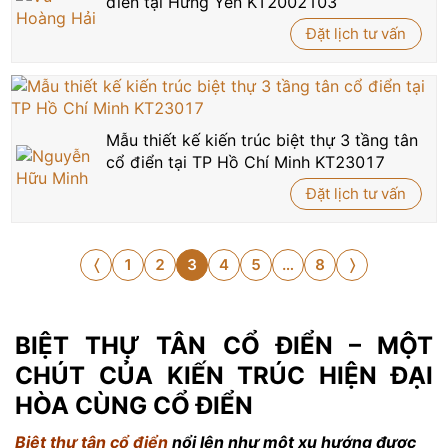
điển tại Hưng Yên KT2002103
Đặt lịch tư vấn
Mẫu thiết kế kiến trúc biệt thự 3 tầng tân
cổ điển tại TP Hồ Chí Minh KT23017
Đặt lịch tư vấn
1
2
3
4
5
…
8
〈
〉
BIỆT THỰ TÂN CỔ ĐIỂN – MỘT
CHÚT CỦA KIẾN TRÚC HIỆN ĐẠI
HÒA CÙNG CỔ ĐIỂN
Biệt thự tân cổ điển
nổi lên như một xu hướng được