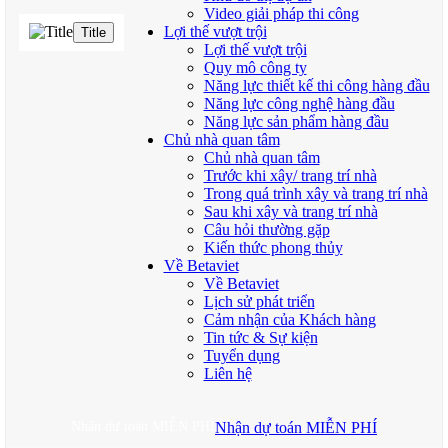
Video giải pháp thi công
Lợi thế vượt trội
Title
Lợi thế vượt trội
Quy mô công ty
Năng lực thiết kế thi công hàng đầu
Năng lực công nghệ hàng đầu
Năng lực sản phẩm hàng đầu
Chủ nhà quan tâm
Chủ nhà quan tâm
Trước khi xây/ trang trí nhà
Trong quá trình xây và trang trí nhà
Sau khi xây và trang trí nhà
Câu hỏi thường gặp
Kiến thức phong thủy
Về Betaviet
Về Betaviet
Lịch sử phát triển
Cảm nhận của Khách hàng
Tin tức & Sự kiện
Tuyển dụng
Liên hệ
Nhận dự toán MIỄN PHÍ
Nhận dự toán MIỄN PHÍ