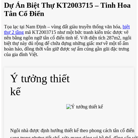
Dự Án Biệt Thự KT2003715 – Tinh Hoa
Tân Cổ Điển
Tọa lạc tại Nam Định – vùng đất giàu truyền thống văn hóa,
biệt
thự 2 tầng
mã KT2003715 như một bức tranh kiến trúc được vẽ
nên bằng ngôn ngữ tân cổ điển tinh tế. Với diện tích 287m2, ngôi
biệt thự này đủ rộng để chứa đựng những giấc mơ về một tổ ấm
hoàn hảo, đồng thời vẫn giữ được sự ấm cúng gần gũi đặc trưng
của gia đình Việt.
KTS Vũ Hoàng Hải, với hành trang 9 năm kinh nghiệm và niềm
đam mê đặc biệt dành cho phong cách tân cổ điển, đã thổi hồn vào
Ý tưởng thiết
từng chi tiết của công trình. Thông qua 120 dự án đã thực hiện,
ông hiểu rõ cách kết hợp hài hòa giữa tính thẩm mỹ cao và công
năng thực tiễn, tạo nên những không gian vừa mang tính nghệ
kế
thuật vừa phục vụ trọn vẹn cuộc sống hàng ngày.
Với mức đầu tư thiết kế 200,000 đồng/m2, dự án thể hiện cam kết
mang đến chất lượng cao cấp trong từng bước từ ý tưởng đến hiện
thực, đảm bảo mỗi gia chủ đều có được một tác phẩm kiến trúc
xứng đáng với kỳ vọng.
Ngôi nhà được định hướng thiết kế theo phong cách tân cổ điển
KIẾN TRÚC CỔ ĐIỂN – DI SẢN SỐNG
sang trọng nhưng tiết chế, vừa mang dáng vẻ bề thế, đẳng cấp vừ