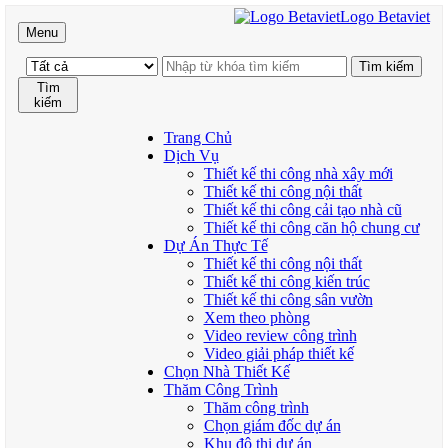
Logo Betaviet
Menu
Tìm
kiếm
Trang Chủ
Dịch Vụ
Thiết kế thi công nhà xây mới
Thiết kế thi công nội thất
Thiết kế thi công cải tạo nhà cũ
Thiết kế thi công căn hộ chung cư
Dự Án Thực Tế
Thiết kế thi công nội thất
Thiết kế thi công kiến trúc
Thiết kế thi công sân vườn
Xem theo phòng
Video review công trình
Video giải pháp thiết kế
Chọn Nhà Thiết Kế
Thăm Công Trình
Thăm công trình
Chọn giám đốc dự án
Khu đô thị dự án