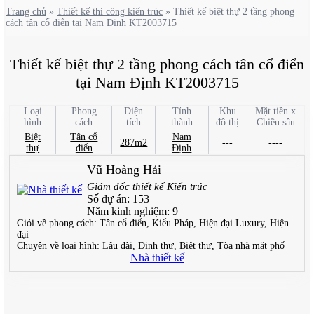
Trang chủ
»
Thiết kế thi công kiến trúc
»
Thiết kế biệt thự 2 tầng phong
cách tân cổ điển tại Nam Định KT2003715
Thiết kế biệt thự 2 tầng phong cách tân cổ điển
tại Nam Định KT2003715
Loại
Phong
Diện
Tỉnh
Khu
Mặt tiền x
hình
cách
tích
thành
đô thị
Chiều sâu
Biệt
Tân cổ
Nam
287m2
---
----
thự
điển
Định
Vũ Hoàng Hải
Giám đốc thiết kế Kiến trúc
Số dự án:
153
Năm kinh nghiệm:
9
Giỏi về phong cách:
Tân cổ điển, Kiểu Pháp, Hiện đại Luxury, Hiện
đại
Chuyên về loại hình:
Lâu đài, Dinh thự, Biệt thự, Tòa nhà mặt phố
Nhà thiết kế