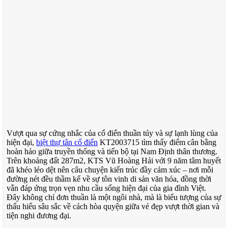
Vượt qua sự cứng nhắc của cổ điển thuần túy và sự lạnh lùng của
hiện đại,
biệt thự tân cổ điển
KT2003715 tìm thấy điểm cân bằng
hoàn hảo giữa truyền thống và tiến bộ tại Nam Định thân thương.
Trên khoảng đất 287m2, KTS Vũ Hoàng Hải với 9 năm tâm huyết
đã khéo léo dệt nên câu chuyện kiến trúc đầy cảm xúc – nơi mỗi
đường nét đều thầm kể về sự tôn vinh di sản văn hóa, đồng thời
vẫn đáp ứng trọn vẹn nhu cầu sống hiện đại của gia đình Việt.
Đây không chỉ đơn thuần là một ngôi nhà, mà là biểu tượng của sự
thấu hiểu sâu sắc về cách hòa quyện giữa vẻ đẹp vượt thời gian và
tiện nghi đương đại.