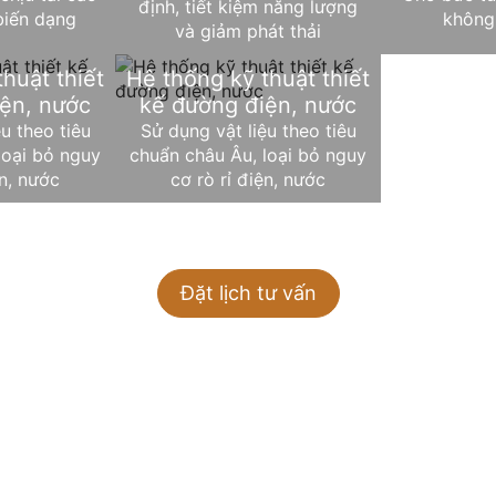
định, tiết kiệm năng lượng
biến dạng
không 
và giảm phát thải
huật thiết
Hệ thống kỹ thuật thiết
ện, nước
kế đường điện, nước
u theo tiêu
Sử dụng vật liệu theo tiêu
loại bỏ nguy
chuẩn châu Âu, loại bỏ nguy
ện, nước
cơ rò rỉ điện, nước
Đặt lịch tư vấn
 sao của Betaviet – Chuyên nghiệp
 cần một đội ngũ kỹ sư xuất sắc – Sự chuyên nghiệp kiến 