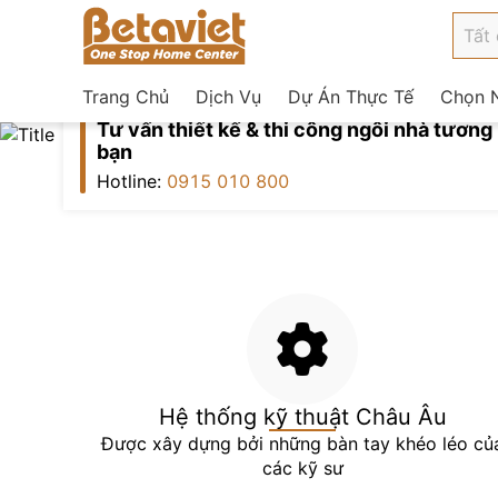
Trang Chủ
Dịch Vụ
Dự Án Thực Tế
Chọn N
Tư vấn thiết kế & thi công ngôi nhà tương 
bạn
Hotline:
0915 010 800
Hệ thống kỹ thuật Châu Âu
Được xây dựng bởi những bàn tay khéo léo củ
các kỹ sư