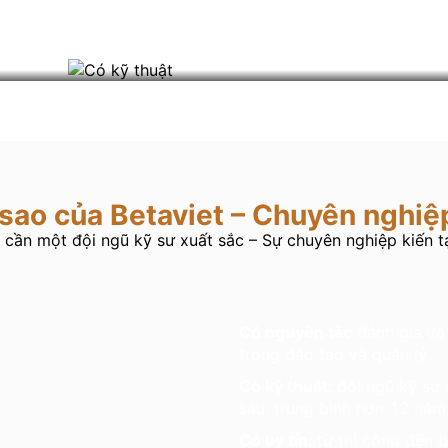
Có kỹ thuật
trong
đội ngũ kỹ sư chuyên nghiệp với chuyên môn 
trung bình hơn 12 năm kinh nghiệm trong ng
 sao của Betaviet – Chuyên nghiệp
 cần một đội ngũ kỹ sư xuất sắc – Sự chuyên nghiệp kiến 
Có nguyên tắc
đánh giá và 
trong đào tạo và quản lý
Có kỹ thuật
: đội ngũ kỹ sư
sâu, trung bình hơn 12 năm
Có uy tín
: từ thi công đến 