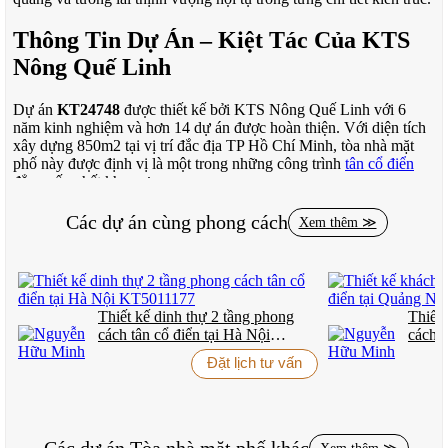
Thông Tin Dự Án – Kiệt Tác Của KTS
Nông Quế Linh
Dự án
KT24748
được thiết kế bởi KTS Nông Quế Linh với 6
năm kinh nghiệm và hơn 14 dự án được hoàn thiện. Với diện tích
xây dựng 850m2 tại vị trí đắc địa TP Hồ Chí Minh, tòa nhà mặt
phố này được định vị là một trong những công trình
tân cổ điển
đẳng cấp nhất khu vực.
Điểm đặc biệt của dự án nằm ở cách KTS Nông Quế Linh khéo
Các dự án cùng phong cách
Xem thêm ≫
léo cân bằng giữa yêu cầu sử dụng thực tế của một tòa nhà mặt
phố hiện đại và tinh thần kiến trúc cổ điển Châu Âu. Chi phí thiết
kế 250,000 đồng/m2 thể hiện sự đầu tư chỉn chu cho từng chi tiết,
từ bản vẽ kỹ thuật đến việc lựa chọn vật liệu cao cấp.
Thiết kế dinh thự 2 tầng phong
Thiết 
Vị trí tại trung tâm TP Hồ Chí Minh không chỉ mang lại giá trị
cách tân cổ điển tại Hà Nội
cách t
thương mại cao mà còn tạo nên sự tương phản thú vị giữa nhịp
KT5011177
KS50
sống hiện đại của đô thị và không gian thơ mộng của kiến trúc cổ
Đặt lịch tư vấn
điển.
KIẾN TRÚC CỔ ĐIỂN – DI SẢN SỐNG