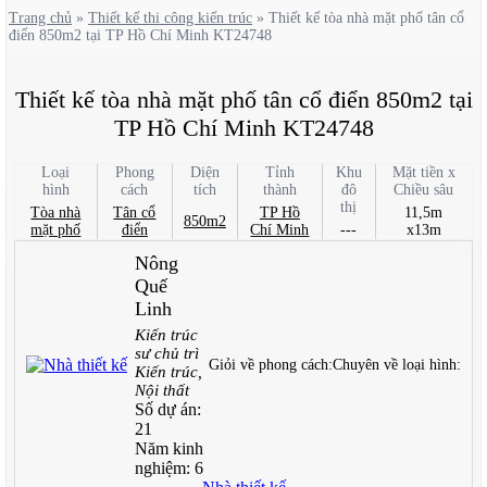
Trang chủ
»
Thiết kế thi công kiến trúc
»
Thiết kế tòa nhà mặt phố tân cổ
điển 850m2 tại TP Hồ Chí Minh KT24748
Thiết kế tòa nhà mặt phố tân cổ điển 850m2 tại
TP Hồ Chí Minh KT24748
Loại
Phong
Diện
Tỉnh
Khu
Mặt tiền x
hình
cách
tích
thành
đô
Chiều sâu
thị
Tòa nhà
Tân cổ
TP Hồ
11,5m
850m2
mặt phố
điển
Chí Minh
---
x13m
Nông
Quế
Linh
Kiến trúc
sư chủ trì
Giỏi về phong cách:
Chuyên về loại hình:
Kiến trúc,
Nội thất
Số dự án:
21
Năm kinh
nghiệm:
6