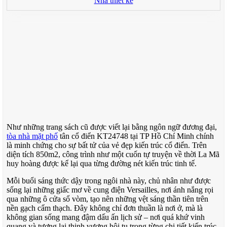
Nhà thiết kế
Như những trang sách cũ được viết lại bằng ngôn ngữ đương đại,
tòa nhà mặt phố
tân cổ điển KT24748 tại TP Hồ Chí Minh chính
là minh chứng cho sự bất tử của vẻ đẹp kiến trúc cổ điển. Trên
diện tích 850m2, công trình như một cuốn tự truyện về thời La Mã
huy hoàng được kể lại qua từng đường nét kiến trúc tinh tế.
Mỗi buổi sáng thức dậy trong ngôi nhà này, chủ nhân như được
sống lại những giấc mơ về cung điện Versailles, nơi ánh nắng rọi
qua những ô cửa sổ vòm, tạo nên những vệt sáng thần tiên trên
nền gạch cẩm thạch. Đây không chỉ đơn thuần là nơi ở, mà là
không gian sống mang đậm dấu ấn lịch sử – nơi quá khứ vinh
quang và tương lai thịnh vượng hội tụ trong từng chi tiết kiến trúc.