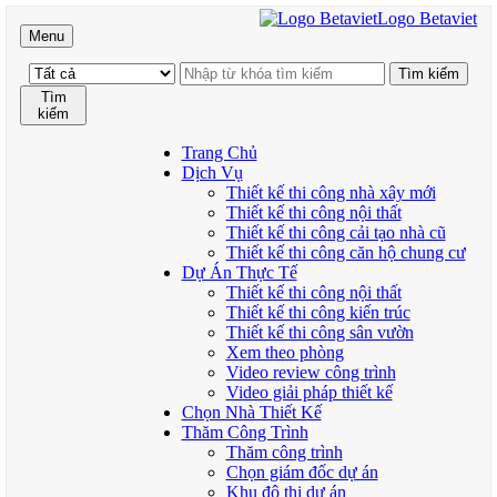
Logo Betaviet
Menu
Tìm
kiếm
Trang Chủ
Dịch Vụ
Thiết kế thi công nhà xây mới
Thiết kế thi công nội thất
Thiết kế thi công cải tạo nhà cũ
Thiết kế thi công căn hộ chung cư
Dự Án Thực Tế
Thiết kế thi công nội thất
Thiết kế thi công kiến trúc
Thiết kế thi công sân vườn
Xem theo phòng
Video review công trình
Video giải pháp thiết kế
Chọn Nhà Thiết Kế
Thăm Công Trình
Thăm công trình
Chọn giám đốc dự án
Khu đô thị dự án