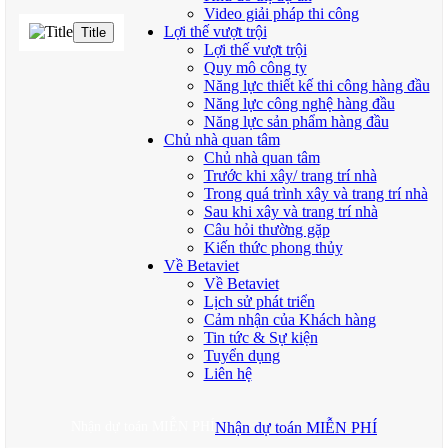
Video giải pháp thi công
Lợi thế vượt trội
Title
Lợi thế vượt trội
Quy mô công ty
Năng lực thiết kế thi công hàng đầu
Năng lực công nghệ hàng đầu
Năng lực sản phẩm hàng đầu
Chủ nhà quan tâm
Chủ nhà quan tâm
Trước khi xây/ trang trí nhà
Trong quá trình xây và trang trí nhà
Sau khi xây và trang trí nhà
Câu hỏi thường gặp
Kiến thức phong thủy
Về Betaviet
Về Betaviet
Lịch sử phát triển
Cảm nhận của Khách hàng
Tin tức & Sự kiện
Tuyển dụng
Liên hệ
Nhận dự toán MIỄN PHÍ
Nhận dự toán MIỄN PHÍ