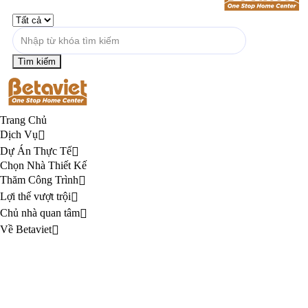
Trang Chủ
Dịch Vụ
Dự Án Thực Tế
Chọn Nhà Thiết Kế
Thăm Công Trình
Lợi thế vượt trội
Chủ nhà quan tâm
Về Betaviet
Nhận dự toán MIỄN PHÍ
Trang chủ
»
Nhà thiết kế
»
Nguyễn Trọng Thụy