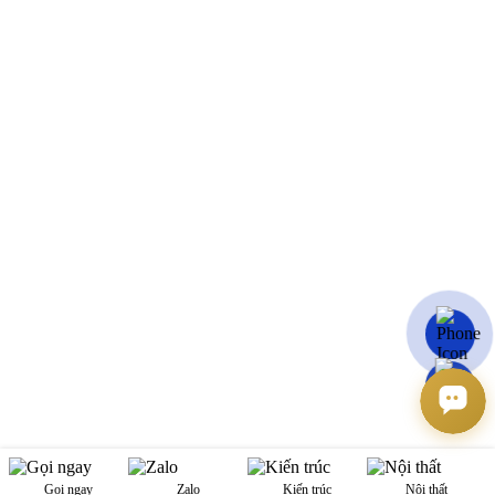
BETAVIET THANH HÓA:
125 Bùi Đạt, Phường An Hoạch Thành phố Thanh Hoá
BETAVIET NGHỆ AN
:
LK5-05, Khu liền kề Trường Thịnh Phát, Đ. Trương Văn Lĩnh,
TP. Vinh, Nghệ An
KHU VỰC MIỀN NAM
:
BETAVIET TP HỒ CHÍ MINH
03.22, Lầu 3 toà nhà Asiana Capella, 184 Trần Văn Kiểu,
Phường Bình Phú, TP.HCM
KẾT NỐI THÊM VỚI BETAVIET
Youtube
Facebook
Tiktok
Zalo
Messenger
Whatsapp
Viber
Copyright © Betaviet since 2009, Alright reserverd. Thương hiệu đã được
đăng ký. ® Ghi rõ nguồn "https://betaviet.vn" khi phát hành lại thông tin từ
website này.
Gọi ngay
Zalo
Kiến trúc
Nội thất