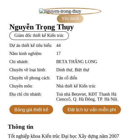
Yêu thích
Nguyễn Trọng Thụy
Giám đốc thiết kế Kiến trúc
N
H
À
T
H
I
Ế
T
Ế
K
I
Ế
N
R
Ú
Dự án thiết kế tiêu biểu:
44
Năm kinh nghiệm:
17
Chi nhánh:
BETA THĂNG LONG
K
Chuyên về loại hình:
Dinh thự, Biệt thự
Chuyên về phong cách:
Tân cổ điển
Chuyên môn:
Nhà thiết kế Kiến trúc
T
C
Địa chỉ chi nhánh:
Toà nhà Betaviet, KĐT Thanh Hà
Cienco5, Q. Hà Đông, TP. Hà Nội.
Bảng giá thiết kế
Đặt lịch tư vấn miễn phí
Thông tin
Tốt nghiệp khoa Kiến trúc Đại học Xây dựng năm 2007