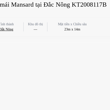
iển mái Mansard tại Đắc Nông KT2008117B
Tỉnh thành
Khu đô thị
Mặt tiền x Chiều sâu
Đắk Nông
---
23m x 14m