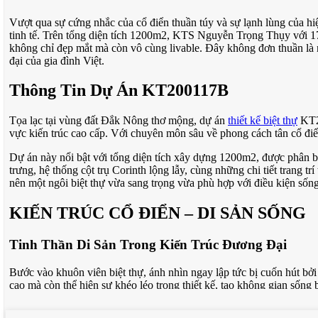
Vượt qua sự cứng nhắc của cổ điển thuần túy và sự lạnh lùng của hi
tinh tế. Trên tổng diện tích 1200m2, KTS Nguyễn Trọng Thụy với 17
không chỉ đẹp mắt mà còn vô cùng livable. Đây không đơn thuần là n
đại của gia đình Việt.
Thông Tin Dự Án KT200117B
Tọa lạc tại vùng đất Đắk Nông thơ mộng, dự án
thiết kế biệt thự
KT20
vực kiến trúc cao cấp. Với chuyên môn sâu về phong cách tân cổ điển
Dự án này nổi bật với tổng diện tích xây dựng 1200m2, được phân b
trưng, hệ thống cột trụ Corinth lộng lẫy, cùng những chi tiết trang 
nên một ngôi biệt thự vừa sang trọng vừa phù hợp với điều kiện sống
KIẾN TRÚC CỔ ĐIỂN – DI SẢN SỐNG
Tinh Thần Di Sản Trong Kiến Trúc Đương Đại
Bước vào khuôn viên biệt thự, ánh nhìn ngay lập tức bị cuốn hút b
cao mà còn thể hiện sự khéo léo trong thiết kế, tạo không gian sống
hòa đầy quyến rũ.