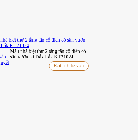
guyên. Với không gian sống rộng lớn được phân chia hợp lý, ngôi
y.
ng cách tân cổ điển không bao giờ lỗi mốt, đảm bảo giá trị bền
Mẫu nhà biệt thự 2 tầng tân cổ điển có
sân vườn tại Đắk Lắk KT21024
Đặt lịch tư vấn
n gói từ thiết kế đến thi công hoàn thiện.