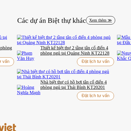
Các dự án
Biệt thự
khác
ấp dành cho những gia đình thành đạt tại Đắk Nông và các tỉnh Tây N
Xem thêm ≫
 không gian riêng tư nhưng vẫn gắn kết trong những khoảnh khắc sum vầ
 có gu thẩm mỹ tinh tế và mong muốn thể hiện đẳng cấp qua nơi ở. Pho
hệ sau.
5 phòng
Thiết kế biệt thự 2 tầng tân cổ điển 4
ỂN
phòng ngủ tại Quảng Ninh KT22128
tư vấn
Đặt lịch tư vấn
ụ hơn 10.000 khách hàng toàn quốc.
ONE STOP HOME CENTER
trọ
Nhà biệt thự có hồ bơi tân cổ điển 4
phòng ngủ tại Thái Bình KT20201
Đặt lịch tư vấn