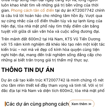
luôn khao khát tìm về những giá trị bền vững của thời
gian.
Phong cách tân cổ điển
tại dự án KT2007742 chính
là câu trả lời hoàn hảo cho những tâm hồn ấy. Vượt qua
sự cứng nhắc của cổ điển thuần túy và sự lạnh lùng của
hiện đại, tòa nhà mặt phố này tìm thấy điểm cân bằng
tuyệt vời giữa di sản văn hóa và cuộc sống đương đại.
Trên mảnh đất 600m2 tại Hà Nam, KTS Vũ Tiến Dương
với 15 năm kinh nghiệm đã khéo léo tạo nên một kiệt tác
kiến trúc – nơi mà vẻ đẹp cổ kính hòa quyện cùng tiện
nghi hiện đại, mang đến trải nghiệm sống đẳng cấp cho
những ai biết trân trọng giá trị thẩm mỹ thực sự.
THÔNG TIN DỰ ÁN
Dự án cải tạo kiến trúc KT2007742 là minh chứng rõ nét
cho tầm nhìn thiết kế đầy tham vọng và tinh tế. Với vị trí
đắc địa tại Hà Nam và diện tích 600m2, tòa nhà mặt phố
này không chỉ đơn thuần là nơi sinh hoạt mà còn là biểu
tượng cho phong cách sống sang trọng, có văn hóa.
Các dự án cùng phong cách
Xem thêm ≫