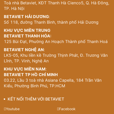
trí quan trọng, tạo nên nhịp điệu cho toàn bộ mặt tiền.
Toà nhà Betaviet, KĐT Thanh Hà Cienco5, Q. Hà Đông,
TP. Hà Nội
Hệ thống cửa sổ được thiết kế theo nguyên tắc đối xứng
và cân bằng, kết hợp giữa cửa sổ vòm cổ điển và cửa sổ
BETAVIET HẢI DƯƠNG
:
chữ nhật hiện đại. Sự chuyển đổi nhẹ nhàng giữa các
Số 118, đường Thanh Bình, thành phố Hải Dương
dạng cửa tạo nên một bản giao hưởng kiến trúc đầy cuốn
KHU VỰC MIỀN TRUNG
hút.
BETAVIET THANH HÓA:
Các tầng được phân chia rõ ràng bằng những đường gờ
125 Bùi Đạt, Phường An Hoạch Thành phố Thanh Hoá
ngang tinh tế, tạo cảm giác về tỷ lệ và trật tự – những giá
BETAVIET NGHỆ AN
:
trị cốt lõi của phong cách cổ điển. Tuy nhiên, những
LK5-05, Khu liền kề Trường Thịnh Phát, Đ. Trương Văn
đường nét này được hiện đại hóa một cách khéo léo,
Lĩnh, TP. Vinh, Nghệ An
không tạo cảm giác nặng nề hay cổ hủ.
KHU VỰC MIỀN NAM
:
Vật liệu và màu sắc đẳng cấp
BETAVIET TP HỒ CHÍ MINH
03.22, Lầu 3 toà nhà Asiana Capella, 184 Trần Văn
Sự lựa chọn vật liệu thể hiện rõ tầm nhìn của người thiết
Kiểu, Phường Bình Phú, TP.HCM
kế. Màu trắng chủ đạo không chỉ mang lại cảm giác sạch
sẽ, hiện đại mà còn phản ánh ánh sáng tự nhiên một cách
KẾT NỐI THÊM VỚI BETAVIET
tối ưu, giúp tòa nhà luôn tràn đầy sức sống dù ở bất kỳ
thời điểm nào trong ngày.
Youtube
Facebook