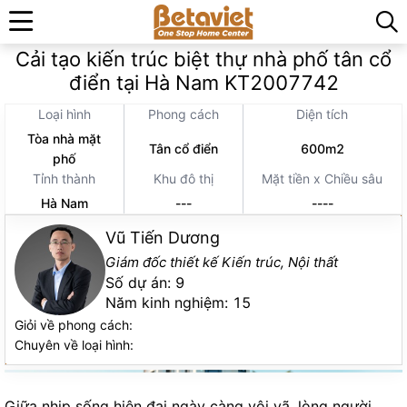
Trang chủ
»
Thiết kế thi công kiến trúc
»
Cải tạo kiến trúc biệt thự nhà phố tân cổ
điển tại Hà Nam KT2007742
Loại hình
Phong cách
Diện tích
Tòa nhà mặt
Tân cổ điển
600m2
phố
Tỉnh thành
Khu đô thị
Mặt tiền x Chiều sâu
Hà Nam
---
----
Vũ Tiến Dương
Giám đốc thiết kế Kiến trúc, Nội thất
Số dự án:
9
Năm kinh nghiệm:
15
Giỏi về phong cách:
Chuyên về loại hình:
Giữa nhịp sống hiện đại ngày càng vội vã, lòng người