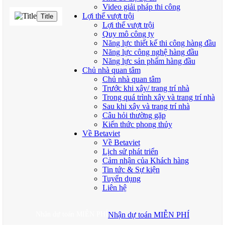
Video giải pháp thi công
Lợi thế vượt trội
Title
Lợi thế vượt trội
Quy mô công ty
Năng lực thiết kế thi công hàng đầu
Năng lực công nghệ hàng đầu
Năng lực sản phẩm hàng đầu
Chủ nhà quan tâm
Chủ nhà quan tâm
Trước khi xây/ trang trí nhà
Trong quá trình xây và trang trí nhà
Sau khi xây và trang trí nhà
Câu hỏi thường gặp
Kiến thức phong thủy
Về Betaviet
Về Betaviet
Lịch sử phát triển
Cảm nhận của Khách hàng
Tin tức & Sự kiện
Tuyển dụng
Liên hệ
Nhận dự toán MIỄN PHÍ
Nhận dự toán MIỄN PHÍ