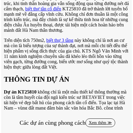
trúc, khi tinh thần hoàng gia vẫn sống động qua từng đường nét đá
cẩm thạch,
biệt thự tân cổ điển
KT25810 đã trở thành lời tuyên bố
mạnh mẽ về đẳng cấp vĩnh cửu. Không chỉ đơn thuần là một công
trình kiến trúc, mà đây chính là sự kế thừa tinh hoa từ những cung
điện châu Âu huyền thoại, được tái hiện một cách hoàn hảo trên
mảnh đất Hà Nam thân thương.
Trên diện tích 750m2,
biệt thự 3 tầng
này không chỉ là nơi an cư
mà còn là biểu tượng của sự thành đạt, nơi mà mỗi chi tiết đều thể
hiện phẩm vị sống đích thực của gia chủ. KTS Ngô Văn Minh với
11 năm kinh nghiệm chuyên sâu đã khéo léo thổi hồn vào từng
viên gạch, từng đường cong, biến ước mơ sống như quý tộc thành
hiện thực giữa lòng đất Việt.
THÔNG TIN DỰ ÁN
Dự án KT25810
không chỉ là một mẫu thiết kế thông thường mà
còn là tâm huyết của đội ngũ kiến trúc sư BETAVIET trong việc
tái hiện vẻ đẹp bất hủ của phong cách tân cổ điển. Tọa lạc tại Hà
Nam – vùng đất mang đậm bản sắc văn hóa Bắc Bộ, công trình
này thể hiện sự hòa quyện tinh tế giữa tinh thần cổ điển châu Âu
và nét đẹp truyền thống Việt Nam.
Các dự án cùng phong cách
Xem thêm ≫
KTS Ngô Văn Minh, với bề dày kinh nghiệm 11 năm trong lĩnh