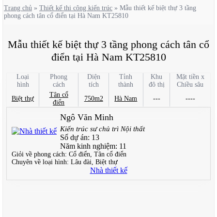
Trang chủ
»
Thiết kế thi công kiến trúc
»
Mẫu thiết kế biệt thự 3 tầng
phong cách tân cổ điển tại Hà Nam KT25810
Mẫu thiết kế biệt thự 3 tầng phong cách tân cổ
điển tại Hà Nam KT25810
Loại
Phong
Diện
Tỉnh
Khu
Mặt tiền x
hình
cách
tích
thành
đô thị
Chiều sâu
Tân cổ
Biệt thự
750m2
Hà Nam
---
----
điển
Ngô Văn Minh
Kiến trúc sư chủ trì Nội thất
Số dự án:
13
Năm kinh nghiệm:
11
Giỏi về phong cách:
Cổ điển, Tân cổ điển
Chuyên về loại hình:
Lâu đài, Biệt thự
Nhà thiết kế