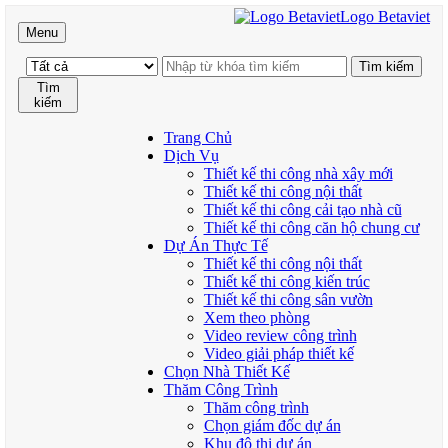
Logo Betaviet
Menu
Tìm
kiếm
Trang Chủ
Dịch Vụ
Thiết kế thi công nhà xây mới
Thiết kế thi công nội thất
Thiết kế thi công cải tạo nhà cũ
Thiết kế thi công căn hộ chung cư
Dự Án Thực Tế
Thiết kế thi công nội thất
Thiết kế thi công kiến trúc
Thiết kế thi công sân vườn
Xem theo phòng
Video review công trình
Video giải pháp thiết kế
Chọn Nhà Thiết Kế
Thăm Công Trình
Thăm công trình
Chọn giám đốc dự án
Khu đô thị dự án