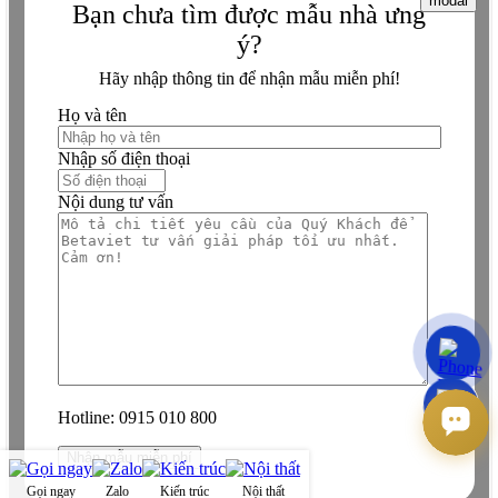
modal
Bạn chưa tìm được mẫu nhà ưng
Website: BETAVIET.VN
ý?
Biến giấc mơ tân cổ điển thành hiện thực – Gọi ngay!
Hãy nhập thông tin để nhận mẫu miễn phí!
Họ và tên
Nhập số điện thoại
Nội dung tư vấn
Hotline:
0915 010 800
Gọi ngay
Zalo
Kiến trúc
Nội thất