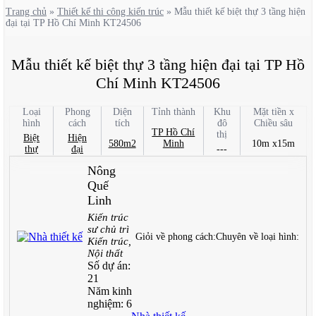
Trang chủ
»
Thiết kế thi công kiến trúc
»
Mẫu thiết kế biệt thự 3 tầng hiện
đại tại TP Hồ Chí Minh KT24506
Mẫu thiết kế biệt thự 3 tầng hiện đại tại TP Hồ
Chí Minh KT24506
Loại
Phong
Diện
Tỉnh thành
Khu
Mặt tiền x
hình
cách
tích
đô
Chiều sâu
TP Hồ Chí
thị
Biệt
Hiện
580m2
Minh
10m x15m
thự
đại
---
Nông
Quế
Linh
Kiến trúc
sư chủ trì
Giỏi về phong cách:
Chuyên về loại hình:
Kiến trúc,
Nội thất
Số dự án:
21
Năm kinh
nghiệm:
6