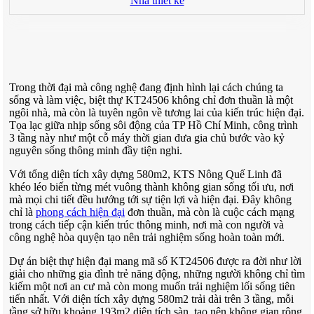
Nhà thiết kế
Trong thời đại mà công nghệ đang định hình lại cách chúng ta
sống và làm việc, biệt thự KT24506 không chỉ đơn thuần là một
ngôi nhà, mà còn là tuyên ngôn về tương lai của kiến trúc hiện đại.
Tọa lạc giữa nhịp sống sôi động của TP Hồ Chí Minh, công trình
3 tầng này như một cỗ máy thời gian đưa gia chủ bước vào kỷ
nguyên sống thông minh đầy tiện nghi.
Với tổng diện tích xây dựng 580m2, KTS Nông Quế Linh đã
khéo léo biến từng mét vuông thành không gian sống tối ưu, nơi
mà mọi chi tiết đều hướng tới sự tiện lợi và hiện đại. Đây không
chỉ là
phong cách hiện đại
đơn thuần, mà còn là cuộc cách mạng
trong cách tiếp cận kiến trúc thông minh, nơi mà con người và
công nghệ hòa quyện tạo nên trải nghiệm sống hoàn toàn mới.
Dự án biệt thự hiện đại mang mã số KT24506 được ra đời như lời
giải cho những gia đình trẻ năng động, những người không chỉ tìm
kiếm một nơi an cư mà còn mong muốn trải nghiệm lối sống tiên
tiến nhất. Với diện tích xây dựng 580m2 trải dài trên 3 tầng, mỗi
tầng sở hữu khoảng 193m2 diện tích sàn, tạo nên không gian rộng