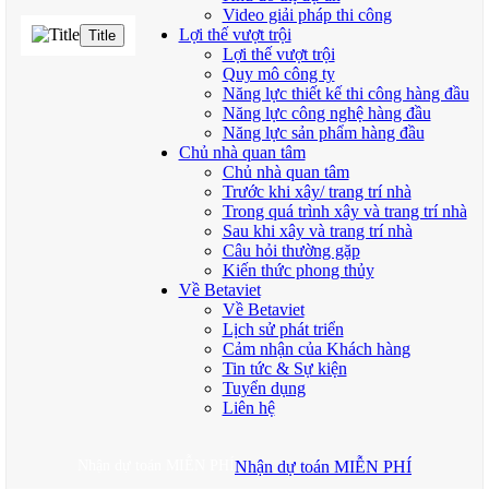
Video giải pháp thi công
Lợi thế vượt trội
Title
Lợi thế vượt trội
Quy mô công ty
Năng lực thiết kế thi công hàng đầu
Năng lực công nghệ hàng đầu
Năng lực sản phẩm hàng đầu
Chủ nhà quan tâm
Chủ nhà quan tâm
Trước khi xây/ trang trí nhà
Trong quá trình xây và trang trí nhà
Sau khi xây và trang trí nhà
Câu hỏi thường gặp
Kiến thức phong thủy
Về Betaviet
Về Betaviet
Lịch sử phát triển
Cảm nhận của Khách hàng
Tin tức & Sự kiện
Tuyển dụng
Liên hệ
Nhận dự toán MIỄN PHÍ
Nhận dự toán MIỄN PHÍ