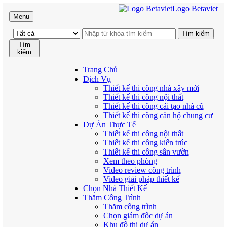
Logo Betaviet
Menu
Tìm
kiếm
Trang Chủ
Dịch Vụ
Thiết kế thi công nhà xây mới
Thiết kế thi công nội thất
Thiết kế thi công cải tạo nhà cũ
Thiết kế thi công căn hộ chung cư
Dự Án Thực Tế
Thiết kế thi công nội thất
Thiết kế thi công kiến trúc
Thiết kế thi công sân vườn
Xem theo phòng
Video review công trình
Video giải pháp thiết kế
Chọn Nhà Thiết Kế
Thăm Công Trình
Thăm công trình
Chọn giám đốc dự án
Khu đô thị dự án