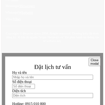
đại.
Messenger
Messenger
Whatsapp
Whatsapp
Viber
Viber
Copyright © Betaviet since 2009, Alright reserverd. Thương hiệu đã được
đăng ký. ® Ghi rõ nguồn "https://betaviet.vn" khi phát hành lại thông tin
từ website này.
Close
modal
Đặt lịch tư vấn
Họ và tên
Số điện thoại
Diện tích
Hotline:
0915 010 800