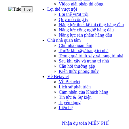
Video giải pháp thi công
Lợi thế vượt trội
Title
Lợi thế vượt trội
Quy mô công ty
Năng lực thiết kế thi công hàng đầu
Năng lực công nghệ hàng đầu
Năng lực sản phẩm hàng đầu
Chủ nhà quan tâm
Chủ nhà quan tâm
Trước khi xây/ trang trí nhà
Trong quá trình xây và trang trí nhà
Sau khi xây và trang trí nhà
Câu hỏi thường gặp
Kiến thức phong thủy
Về Betaviet
Về Betaviet
Lịch sử phát triển
Cảm nhận của Khách hàng
Tin tức & Sự kiện
Tuyển dụng
Liên hệ
Nhận dự toán MIỄN PHÍ
Nhận dự toán MIỄN PHÍ