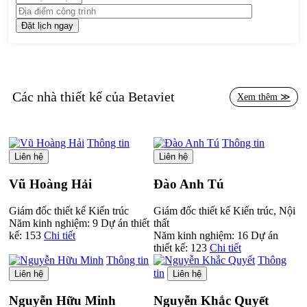
Các nhà thiết kế của Betaviet
Xem thêm ≫
Thông tin
Thông tin
Liên hệ
Liên hệ
Vũ Hoàng Hải
Đào Anh Tú
Giám đốc thiết kế Kiến trúc
Giám đốc thiết kế Kiến trúc, Nội
Năm kinh nghiệm:
9
Dự án thiết
thất
kế:
153
Chi tiết
Năm kinh nghiệm:
16
Dự án
thiết kế:
123
Chi tiết
Thông tin
Thông
tin
Liên hệ
Liên hệ
Nguyễn Hữu Minh
Nguyễn Khắc Quyết