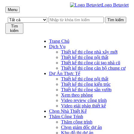
Logo Betaviet
Menu
Tìm
kiếm
Trang Chủ
Dịch Vụ
Thiết kế thi công nhà xây mới
Thiết kế thi công nội thất
Thiết kế thi công cải tạo nhà cũ
Thiết kế thi công căn hộ chung cư
Dự Án Thực Tế
Thiết kế thi công nội thất
Thiết kế thi công kiến trúc
Thiết kế thi công sân vườn
Xem theo phòng
Video review công trình
Video giải pháp thiết kế
Chọn Nhà Thiết Kế
Thăm Công Trình
Thăm công trình
Chọn giám đốc dự án
Khu đô thị dự án