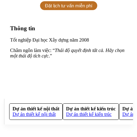
T
Đặt lịch tư vấn miễn phí
Thông tin
N
T
Tốt nghiệp Đại học Xây dựng năm 2008
Châm ngôn làm việc: “
Thái độ quyết định tất cả. Hãy chọn
một thái độ tích cực
.”
Dự án thiết kế nội thất
Dự án thiết kế kiến trúc
Dự án 
Dự án thiết kế nội thất
Dự án thiết kế kiến trúc
Dự án t