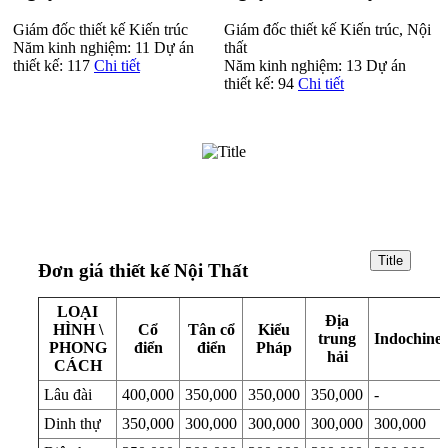
Giám đốc thiết kế Kiến trúc
Giám đốc thiết kế Kiến trúc, Nội
Năm kinh nghiệm:
11
Dự án
thất
thiết kế:
117
Chi tiết
Năm kinh nghiệm:
13
Dự án
thiết kế:
94
Chi tiết
Title
Đơn giá thiết kế Nội Thất
LOẠI
Địa
HÌNH \
Cổ
Tân cổ
Kiểu
trung
Indochine
PHONG
điển
điển
Pháp
hải
CÁCH
Lâu đài
400,000
350,000
350,000
350,000
-
Dinh thự
350,000
300,000
300,000
300,000
300,000