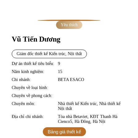
Trang chủ
»
Nhà thiết kế
»
Vũ Tiến Dương
Yêu thích
N
H
À
H
I
Ế
T
K
Ế
I
Ế
N
R
Ú
C
,
H
À
H
I
Ế
T
K
Ế
Ộ
I
T
H
Ấ
Vũ Tiến Dương
T
Giám đốc thiết kế Kiến trúc, Nội thất
Dự án thiết kế tiêu biểu:
9
Năm kinh nghiệm:
15
K
Chi nhánh:
BETA ESACO
Chuyên về loại hình:
Chuyên về phong cách:
T
Chuyên môn:
Nhà thiết kế Kiến trúc, Nhà thiết kế
Nội thất
Địa chỉ chi nhánh:
Tòa nhà Betaviet, KĐT Thanh Hà
Cienco5, Hà Đông, Hà Nội
N
Bảng giá thiết kế