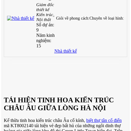
Giám đốc
thiết kế
Kiến trúc,
Giỏi về phong cách:
Chuyên về loại hình:
Nội thất
Số dự án:
9
Năm kinh
nghiệm:
15
Nhà thiết kế
TÁI HIỆN TINH HOA KIẾN TRÚC
CHÂU ÂU GIỮA LÒNG HÀ NỘI
Kế thừa tinh hoa kiến trúc châu Âu cổ kính,
biệt thự tân cổ điển
mã KT8002140 tái hiện vẻ đẹp bất hủ của những ngôi dinh thự
hoàng gia giữa lòng khu đô thị Green Little Town hiện đại. Trên