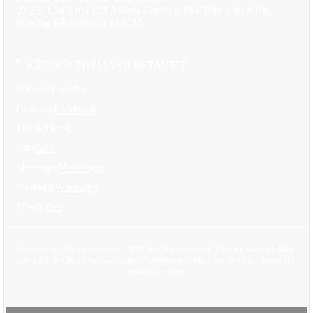
03.22, Lầu 3 toà nhà Asiana Capella, 184 Trần Văn Kiểu,
Website: BETAVIET.VN
Phường Bình Phú, TP.HCM
Biến giấc mơ tân cổ điển thành hiện thực – Gọi ngay!
KẾT NỐI THÊM VỚI BETAVIET
Youtube
Youtube
Facebook
Facebook
Tiktok
Tiktok
Zalo
Zalo
Messenger
Messenger
Whatsapp
Whatsapp
Viber
Viber
Copyright © Betaviet since 2009, Alright reserverd. Thương hiệu đã được
đăng ký. ® Ghi rõ nguồn "https://betaviet.vn" khi phát hành lại thông tin
từ website này.