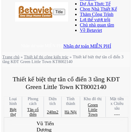
Dự Án Thực Tế
Chọn Nhà Thiết Kế
Title
Thăm Công Trình
Lợi thế vượt trội
Chủ nhà quan tâm
Về Betaviet
Nhận dự toán MIỄN PHÍ
Nhận dự toán MIỄN PHÍ
Trang chủ
»
Thiết kế thi công kiến trúc
»
Thiết kế biệt thự tân cổ điển 3
tầng KĐT Green Little Town KT8002140
Thiết kế biệt thự tân cổ điển 3 tầng KĐT
Green Little Town KT8002140
Loại
Phong
Diện
Tỉnh
Khu đô thị
Mặt tiền
hình
cách
tích
thành
x Chiều
Green
sâu
Biệt
Tân cổ
Little
240m2
Hà Nội
thự
điển
Town
----
Vũ Tiến
Dương