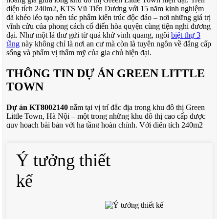
diện tích 240m2, KTS Vũ Tiến Dương với 15 năm kinh nghiệm
đã khéo léo tạo nên tác phẩm kiến trúc độc đáo – nơi những giá trị
vĩnh cửu của phong cách cổ điển hòa quyện cùng tiện nghi đương
đại. Như một lá thư gửi từ quá khứ vinh quang, ngôi
biệt thự 3
tầng
này không chỉ là nơi an cư mà còn là tuyên ngôn về đẳng cấp
sống và phẩm vị thẩm mỹ của gia chủ hiện đại.
THÔNG TIN DỰ ÁN GREEN LITTLE
TOWN
Dự án KT8002140
nằm tại vị trí đắc địa trong khu đô thị Green
Little Town, Hà Nội – một trong những khu đô thị cao cấp được
quy hoạch bài bản với hạ tầng hoàn chỉnh. Với diện tích 240m2
được tối ưu hóa thông minh, công trình thể hiện sự am hiểu sâu
sắc về phong cách tân cổ điển của KTS Vũ Tiến Dương.
Ý tưởng thiết
Kiến trúc sư Vũ Tiến Dương
với 15 năm kinh nghiệm và 9 dự
án đã thực hiện, chuyên sâu về các phong cách kiến trúc có chiều
kế
sâu lịch sử. Ông đã khéo léo ứng dụng những tinh hoa của kiến
trúc châu Âu cổ điển vào không gian sống Việt Nam, tạo nên
những tác phẩm vừa mang tính kế thừa vừa thích ứng với khí hậu
nhiệt đới.