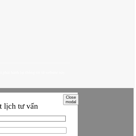
 phát hành lại thông tin từ website này.
Close
modal
 lịch tư vấn