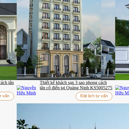
cách tân
Thiết kế khách sạn 3 sao phong cách
tân cổ điển tại Quảng Ninh KS5005275
tư vấn
Đặt lịch tư vấn