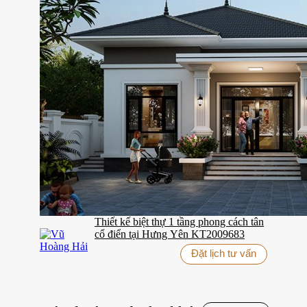
Thiết kế biệt thự 1 tầng phong cách tân
cổ điển tại Hưng Yên KT2009683
Đặt lịch tư vấn