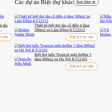
Các dự án
Biệt thự
khác
Xem thêm ≫
i tân
Thiết kế biệt thự tân cổ điển 4 tầng
500m2 tại Lâm Đồng KT22212
tư vấn
Đặt lịch tư vấn
Biệt thự kiểu Tropical nghỉ dưỡng 3
tầng 800m2 tại Hà Nội KT22165
Đặt lịch tư vấn
aviet, KĐT Thanh Hà Cienco5, Q.
KẾT NỐI VỚI CHÚNG TÔI