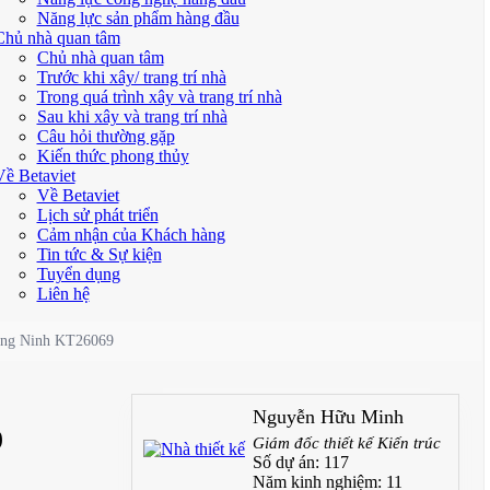
Năng lực sản phẩm hàng đầu
Chủ nhà quan tâm
Chủ nhà quan tâm
Trước khi xây/ trang trí nhà
Trong quá trình xây và trang trí nhà
Sau khi xây và trang trí nhà
Câu hỏi thường gặp
Kiến thức phong thủy
Về Betaviet
Về Betaviet
Lịch sử phát triển
Cảm nhận của Khách hàng
Tin tức & Sự kiện
Tuyển dụng
Liên hệ
Quảng Ninh KT26069
Nguyễn Hữu Minh
9
Giám đốc thiết kế Kiến trúc
Số dự án:
117
Năm kinh nghiệm:
11