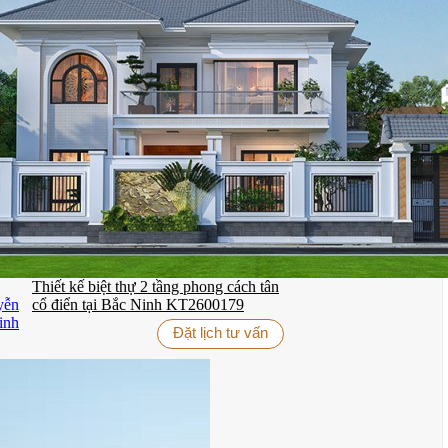
Thiết kế biệt thự 2 tầng phong cách tân
cổ điển tại Bắc Ninh KT2600179
Đặt lịch tư vấn