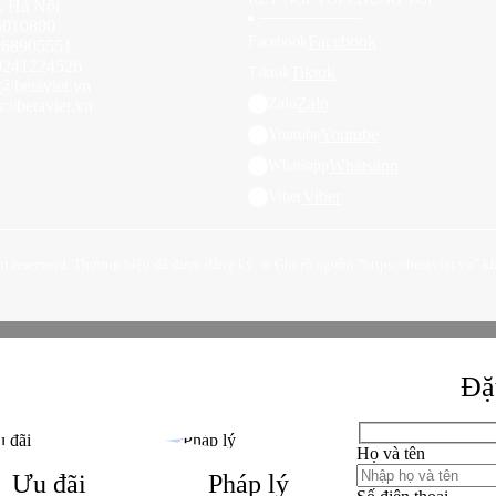
. Hà Nội
15010800
Facebook
Facebook
0968905551
0241224526
Tiktok
Tiktok
e@betaviet.vn
Zalo
Zalo
://betaviet.vn
Youtube
Youtube
Whatsapp
Whatsapp
Viber
Viber
t reserverd. Thương hiệu đã được đăng ký. ® Ghi rõ nguồn "https://betaviet.vn" khi
Đặt
Họ và tên
Ưu đãi
Pháp lý