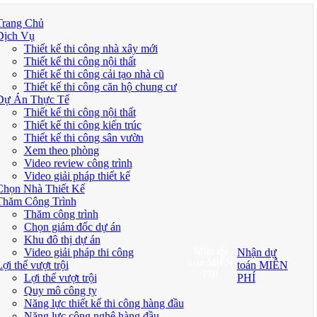
Trang Chủ
Dịch Vụ
Thiết kế thi công nhà xây mới
Thiết kế thi công nội thất
Thiết kế thi công cải tạo nhà cũ
Thiết kế thi công căn hộ chung cư
Dự Án Thực Tế
Thiết kế thi công nội thất
Thiết kế thi công kiến trúc
Thiết kế thi công sân vườn
Xem theo phòng
Video review công trình
Video giải pháp thiết kế
Chọn Nhà Thiết Kế
Thăm Công Trình
Thăm công trình
Chọn giám đốc dự án
Khu đô thị dự án
Video giải pháp thi công
Nhận dự
Nhận dự
toán MIỄN
ợi thế vượt trội
toán MIỄN
PHÍ
Lợi thế vượt trội
PHÍ
Quy mô công ty
Năng lực thiết kế thi công hàng đầu
Năng lực công nghệ hàng đầu