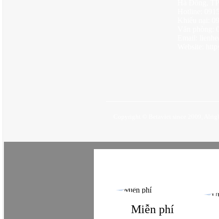
Hà Đông, TP
Hotline: 09
Khiếu nại: 
Văn phòng: 
Email: lienh
Website: https
Copyright © Betaviet since 2009, Alrigh
Miễn phí