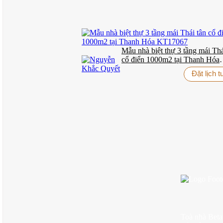
Mẫu nhà biệt thự 3 tầng mái Thá
cổ điển 1000m2 tại Thanh Hóa
KT17067
Đặt lịch 
Toà nhà Bet