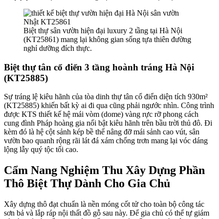
Biệt thự sân vườn hiện đại luxury 2 tầng tại Hà Nội
(KT25861) mang lại không gian sống tựa thiên đường
nghỉ dưỡng đích thực.
Biệt thự tân cổ điển 3 tầng hoành tráng Hà Nội
(KT25885)
Sự tráng lệ kiêu hãnh của tòa dinh thự tân cổ điển diện tích 930m²
(KT25885) khiến bất kỳ ai đi qua cũng phải ngước nhìn. Công trình
được KTS thiết kế hệ mái vòm (dome) vàng rực rỡ phong cách
cung đình Pháp hoàng gia nổi bật kiêu hãnh trên bầu trời thủ đô. Đi
kèm đó là hệ cột sảnh kép bề thế nâng đỡ mái sảnh cao vút, sân
vườn bao quanh rộng rãi lát đá xám chống trơn mang lại vóc dáng
lộng lẫy quý tộc tối cao.
Cẩm Nang Nghiệm Thu Xây Dựng Phần
Thô Biệt Thự Dành Cho Gia Chủ
Xây dựng thô đạt chuẩn là nền móng cốt tử cho toàn bộ công tác
sơn bả và lắp ráp nội thất đồ gỗ sau này. Để gia chủ có thể tự giám