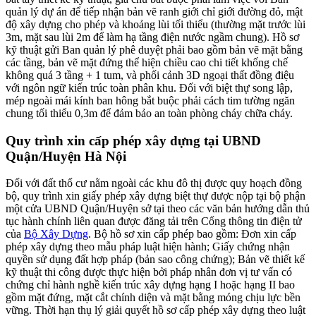
quản lý dự án để tiếp nhận bản vẽ ranh giới chỉ giới đường đỏ, mật
độ xây dựng cho phép và khoảng lùi tối thiểu (thường mặt trước lùi
3m, mặt sau lùi 2m để làm hạ tầng điện nước ngầm chung). Hồ sơ
kỹ thuật gửi Ban quản lý phê duyệt phải bao gồm bản vẽ mặt bằng
các tầng, bản vẽ mặt đứng thể hiện chiều cao chi tiết khống chế
không quá 3 tầng + 1 tum, và phối cảnh 3D ngoại thất đồng điệu
với ngôn ngữ kiến trúc toàn phân khu. Đối với biệt thự song lập,
mép ngoài mái kính ban hông bắt buộc phải cách tim tường ngăn
chung tối thiểu 0,3m để đảm bảo an toàn phòng cháy chữa cháy.
Quy trình xin cấp phép xây dựng tại UBND
Quận/Huyện Hà Nội
Đối với đất thổ cư nằm ngoài các khu đô thị được quy hoạch đồng
bộ, quy trình xin giấy phép xây dựng biệt thự được nộp tại bộ phận
một cửa UBND Quận/Huyện sở tại theo các văn bản hướng dẫn thủ
tục hành chính liên quan được đăng tải trên Cổng thông tin điện tử
của
Bộ Xây Dựng
. Bộ hồ sơ xin cấp phép bao gồm: Đơn xin cấp
phép xây dựng theo mẫu pháp luật hiện hành; Giấy chứng nhận
quyền sử dụng đất hợp pháp (bản sao công chứng); Bản vẽ thiết kế
kỹ thuật thi công được thực hiện bởi pháp nhân đơn vị tư vấn có
chứng chỉ hành nghề kiến trúc xây dựng hạng I hoặc hạng II bao
gồm mặt đứng, mặt cắt chính diện và mặt bằng móng chịu lực bền
vững. Thời hạn thụ lý giải quyết hồ sơ cấp phép xây dựng theo luật