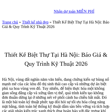
Nhận dự toán MIỄN PHÍ
Nhận dự toán MIỄN PHÍ
Trang chủ
»
Thiết kế nhà đẹp
»
Thiết Kế Biệt Thự Tại Hà Nội: Báo
Giá & Quy Trình Kỹ Thuật 2026
Thiết Kế Biệt Thự Tại Hà Nội: Báo Giá &
Quy Trình Kỹ Thuật 2026
Hà Nội, vùng đất nghìn năm văn hiến, đang chứng kiến sự bùng nổ
mạnh mẽ của các khu đô thị sinh thái cao cấp và những dự án biệt
phủ xa hoa vùng ven đô. Tuy nhiên, để hiện thực hóa một không
gian sống đẳng cấp và xứng tầm vị thế, quá trình kiến tạo không
đơn thuần dừng lại ở những nét vẽ phối cảnh ba chiều bắt mắt. Đó
là một bài toán kỹ thuật phức tạp đòi hỏi sự tối ưu hóa công năng
mặt bằng, tính toán hệ thống kỹ thuật dầm sàn bền vững và tích hợp
các giải pháp kiến trúc xanh thích ứng hoàn hảo với đặc trưng khí