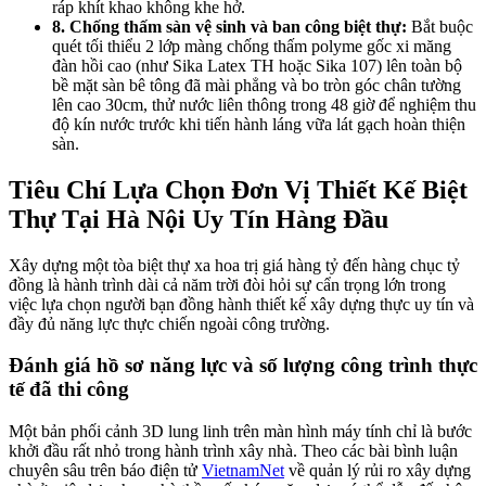
ráp khít khao không khe hở.
8. Chống thấm sàn vệ sinh và ban công biệt thự:
Bắt buộc
quét tối thiểu 2 lớp màng chống thấm polyme gốc xi măng
đàn hồi cao (như Sika Latex TH hoặc Sika 107) lên toàn bộ
bề mặt sàn bê tông đã mài phẳng và bo tròn góc chân tường
lên cao 30cm, thử nước liên thông trong 48 giờ để nghiệm thu
độ kín nước trước khi tiến hành láng vữa lát gạch hoàn thiện
sàn.
Tiêu Chí Lựa Chọn Đơn Vị Thiết Kế Biệt
Thự Tại Hà Nội Uy Tín Hàng Đầu
Xây dựng một tòa biệt thự xa hoa trị giá hàng tỷ đến hàng chục tỷ
đồng là hành trình dài cả năm trời đòi hỏi sự cẩn trọng lớn trong
việc lựa chọn người bạn đồng hành thiết kế xây dựng thực uy tín và
đầy đủ năng lực thực chiến ngoài công trường.
Đánh giá hồ sơ năng lực và số lượng công trình thực
tế đã thi công
Một bản phối cảnh 3D lung linh trên màn hình máy tính chỉ là bước
khởi đầu rất nhỏ trong hành trình xây nhà. Theo các bài bình luận
chuyên sâu trên báo điện tử
VietnamNet
về quản lý rủi ro xây dựng