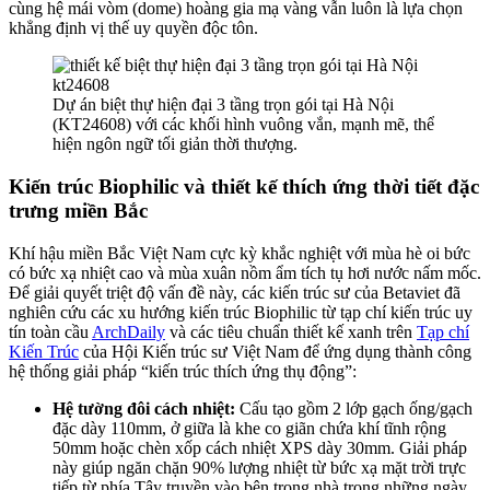
cùng hệ mái vòm (dome) hoàng gia mạ vàng vẫn luôn là lựa chọn
khẳng định vị thế uy quyền độc tôn.
Dự án biệt thự hiện đại 3 tầng trọn gói tại Hà Nội
(KT24608) với các khối hình vuông vắn, mạnh mẽ, thể
hiện ngôn ngữ tối giản thời thượng.
Kiến trúc Biophilic và thiết kế thích ứng thời tiết đặc
trưng miền Bắc
Khí hậu miền Bắc Việt Nam cực kỳ khắc nghiệt với mùa hè oi bức
có bức xạ nhiệt cao và mùa xuân nồm ẩm tích tụ hơi nước nấm mốc.
Để giải quyết triệt độ vấn đề này, các kiến trúc sư của Betaviet đã
nghiên cứu các xu hướng kiến trúc Biophilic từ tạp chí kiến trúc uy
tín toàn cầu
ArchDaily
và các tiêu chuẩn thiết kế xanh trên
Tạp chí
Kiến Trúc
của Hội Kiến trúc sư Việt Nam để ứng dụng thành công
hệ thống giải pháp “kiến trúc thích ứng thụ động”:
Hệ tường đôi cách nhiệt:
Cấu tạo gồm 2 lớp gạch ống/gạch
đặc dày 110mm, ở giữa là khe co giãn chứa khí tĩnh rộng
50mm hoặc chèn xốp cách nhiệt XPS dày 30mm. Giải pháp
này giúp ngăn chặn 90% lượng nhiệt từ bức xạ mặt trời trực
tiếp từ phía Tây truyền vào bên trong nhà trong những ngày