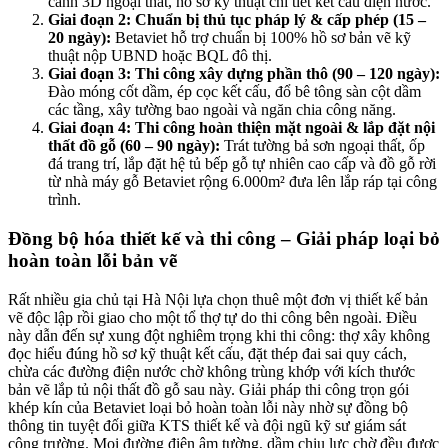
cảnh 3D ngoại thất, hồ sơ kỹ thuật chi tiết kết cấu điện nước.
Giai đoạn 2: Chuẩn bị thủ tục pháp lý & cấp phép (15 –
20 ngày):
Betaviet hỗ trợ chuẩn bị 100% hồ sơ bản vẽ kỹ
thuật nộp UBND hoặc BQL đô thị.
Giai đoạn 3: Thi công xây dựng phần thô (90 – 120 ngày):
Đào móng cốt dầm, ép cọc kết cấu, đổ bê tông sàn cột dầm
các tầng, xây tường bao ngoài và ngăn chia công năng.
Giai đoạn 4: Thi công hoàn thiện mặt ngoài & lắp đặt nội
thất đồ gỗ (60 – 90 ngày):
Trát tường bả sơn ngoại thất, ốp
đá trang trí, lắp đặt hệ tủ bếp gỗ tự nhiên cao cấp và đồ gỗ rời
từ nhà máy gỗ Betaviet rộng 6.000m² đưa lên lắp ráp tại công
trình.
Đồng bộ hóa thiết kế và thi công – Giải pháp loại bỏ
hoàn toàn lỗi bản vẽ
Rất nhiều gia chủ tại Hà Nội lựa chọn thuê một đơn vị thiết kế bản
vẽ độc lập rồi giao cho một tổ thợ tự do thi công bên ngoài. Điều
này dẫn đến sự xung đột nghiêm trọng khi thi công: thợ xây không
đọc hiểu đúng hồ sơ kỹ thuật kết cấu, đặt thép đai sai quy cách,
chừa các đường điện nước chờ không trùng khớp với kích thước
bản vẽ lắp tủ nội thất đồ gỗ sau này. Giải pháp thi công trọn gói
khép kín của Betaviet loại bỏ hoàn toàn lỗi này nhờ sự đồng bộ
thông tin tuyệt đối giữa KTS thiết kế và đội ngũ kỹ sư giám sát
công trường. Mọi đường điện âm tường, dầm chịu lực chờ đều được