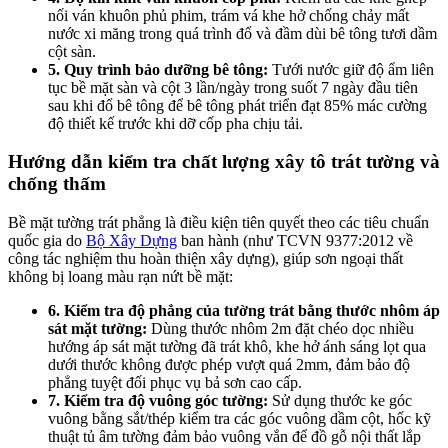
nối ván khuôn phủ phim, trám vá khe hở chống chảy mất
nước xi măng trong quá trình đổ và đầm dùi bê tông tươi dầm
cột sàn.
5. Quy trình bảo dưỡng bê tông:
Tưới nước giữ độ ẩm liên
tục bề mặt sàn và cột 3 lần/ngày trong suốt 7 ngày đầu tiên
sau khi đổ bê tông để bê tông phát triển đạt 85% mác cường
độ thiết kế trước khi dỡ cốp pha chịu tải.
Hướng dẫn kiểm tra chất lượng xây tô trát tường và
chống thấm
Bề mặt tường trát phẳng là điều kiện tiên quyết theo các tiêu chuẩn
quốc gia do
Bộ Xây Dựng
ban hành (như TCVN 9377:2012 về
công tác nghiệm thu hoàn thiện xây dựng), giúp sơn ngoại thất
không bị loang màu rạn nứt bề mặt:
6. Kiểm tra độ phẳng của tường trát bằng thước nhôm áp
sát mặt tường:
Dùng thước nhôm 2m đặt chéo dọc nhiều
hướng áp sát mặt tường đã trát khô, khe hở ánh sáng lọt qua
dưới thước không được phép vượt quá 2mm, đảm bảo độ
phẳng tuyệt đối phục vụ bả sơn cao cấp.
7. Kiểm tra độ vuông góc tường:
Sử dụng thước ke góc
vuông bằng sắt/thép kiểm tra các góc vuông dầm cột, hốc kỹ
thuật tủ âm tường đảm bảo vuông vắn để đồ gỗ nội thất lắp