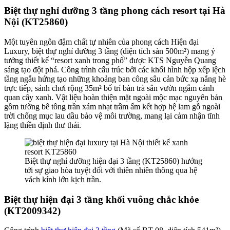
Biệt thự nghỉ dưỡng 3 tầng phong cách resort tại Hà
Nội (KT25860)
Một tuyên ngôn đậm chất tự nhiên của phong cách Hiện đại
Luxury, biệt thự nghỉ dưỡng 3 tầng (diện tích sàn 500m²) mang ý
tưởng thiết kế “resort xanh trong phố” được KTS Nguyễn Quang
sáng tạo đột phá. Công trình cấu trúc bởi các khối hình hộp xếp lệch
tầng ngẫu hứng tạo những khoảng ban công sâu cản bức xạ nắng hè
trực tiếp, sảnh chơi rộng 35m² bố trí bàn trà sân vườn ngắm cảnh
quan cây xanh. Vật liệu hoàn thiện mặt ngoài mộc mạc nguyên bản
gồm tường bê tông trần xám nhạt trầm ấm kết hợp hệ lam gỗ ngoài
trời chống mục lau dầu bảo vệ môi trường, mang lại cảm nhận tĩnh
lặng thiền định thư thái.
Biệt thự nghỉ dưỡng hiện đại 3 tầng (KT25860) hướng
tới sự giao hòa tuyệt đối với thiên nhiên thông qua hệ
vách kính lớn kịch trần.
Biệt thự hiện đại 3 tầng khối vuông chắc khỏe
(KT2009342)