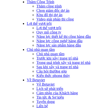
Thăm Công Trình
Thăm công trình
Chọn giám đốc dự án
Khu đô thị dự án
Video giải pháp thi công
Lợi thế vượt trội
Lợi thế vượt trội
Quy mô công ty
Năng lực thiết kế thi công hàng đầu
Năng lực công nghệ hàng đầu
Năng lực sản phẩm hàng đầu
Chủ nhà quan tâm
Chủ nhà quan tâm
Trước khi xây/ trang trí nhà
Trong quá trình xây và trang trí nhà
Sau khi xây và trang trí nhà
Câu hỏi thường gặp
Kiến thức phong thủy
Về Betaviet
Về Betaviet
Lịch sử phát triển
Cảm nhận của Khách hàng
Tin tức & Sự kiện
Tuyển dụng
Liên hệ