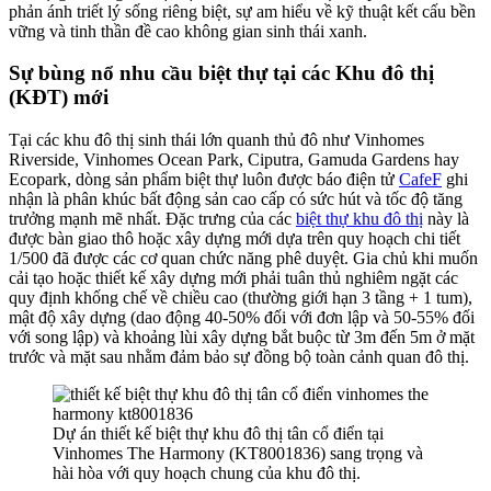
phản ánh triết lý sống riêng biệt, sự am hiểu về kỹ thuật kết cấu bền
vững và tinh thần đề cao không gian sinh thái xanh.
Sự bùng nổ nhu cầu biệt thự tại các Khu đô thị
(KĐT) mới
Tại các khu đô thị sinh thái lớn quanh thủ đô như Vinhomes
Riverside, Vinhomes Ocean Park, Ciputra, Gamuda Gardens hay
Ecopark, dòng sản phẩm biệt thự luôn được báo điện tử
CafeF
ghi
nhận là phân khúc bất động sản cao cấp có sức hút và tốc độ tăng
trưởng mạnh mẽ nhất. Đặc trưng của các
biệt thự khu đô thị
này là
được bàn giao thô hoặc xây dựng mới dựa trên quy hoạch chi tiết
1/500 đã được các cơ quan chức năng phê duyệt. Gia chủ khi muốn
cải tạo hoặc thiết kế xây dựng mới phải tuân thủ nghiêm ngặt các
quy định khống chế về chiều cao (thường giới hạn 3 tầng + 1 tum),
mật độ xây dựng (dao động 40-50% đối với đơn lập và 50-55% đối
với song lập) và khoảng lùi xây dựng bắt buộc từ 3m đến 5m ở mặt
trước và mặt sau nhằm đảm bảo sự đồng bộ toàn cảnh quan đô thị.
Dự án thiết kế biệt thự khu đô thị tân cổ điển tại
Vinhomes The Harmony (KT8001836) sang trọng và
hài hòa với quy hoạch chung của khu đô thị.