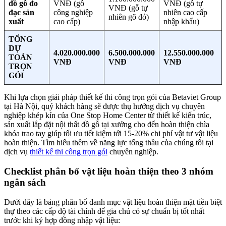
đồ gỗ đo
VNĐ (gỗ
VNĐ (gỗ tự
VNĐ (gỗ tự
đạc sản
công nghiệp
nhiên cao cấp
nhiên gõ đỏ)
xuất
cao cấp)
nhập khẩu)
TỔNG
DỰ
4.020.000.000
6.500.000.000
12.550.000.000
TOÁN
VNĐ
VNĐ
VNĐ
TRỌN
GÓI
Khi lựa chọn giải pháp thiết kế thi công trọn gói của Betaviet Group
tại Hà Nội, quý khách hàng sẽ được thụ hưởng dịch vụ chuyên
nghiệp khép kín của One Stop Home Center từ thiết kế kiến trúc,
sản xuất lắp đặt nội thất đồ gỗ tại xưởng cho đến hoàn thiện chìa
khóa trao tay giúp tối ưu tiết kiệm tới 15-20% chi phí vật tư vật liệu
hoàn thiện. Tìm hiểu thêm về năng lực tổng thầu của chúng tôi tại
dịch vụ
thiết kế thi công trọn gói
chuyên nghiệp.
Checklist phân bổ vật liệu hoàn thiện theo 3 nhóm
ngân sách
Dưới đây là bảng phân bổ danh mục vật liệu hoàn thiện mặt tiền biệt
thự theo các cấp độ tài chính để gia chủ có sự chuẩn bị tốt nhất
trước khi ký hợp đồng nhập vật liệu: