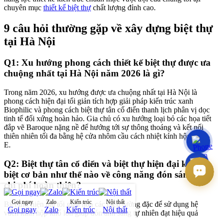
chuyên mục
thiết kế biệt thự
chất lượng đỉnh cao.
9 câu hỏi thường gặp về xây dựng biệt thự
tại Hà Nội
Q1: Xu hướng phong cách thiết kế biệt thự được ưa
chuộng nhất tại Hà Nội năm 2026 là gì?
Trong năm 2026, xu hướng được ưa chuộng nhất tại Hà Nội là
phong cách hiện đại tối giản tích hợp giải pháp kiến trúc xanh
Biophilic và phong cách biệt thự tân cổ điển thanh lịch phân vị dọc
tinh tế đối xứng hoàn hảo. Gia chủ có xu hướng loại bỏ các họa tiết
đắp vẽ Baroque nặng nề để hướng tới sự thông thoáng và kết nối
thiên nhiên tối đa bằng hệ cửa nhôm cầu cách nhiệt kính hộp Low-
E.
Q2: Biệt thự tân cổ điển và biệt thự hiện đại khác
biệt cơ bản như thế nào về công năng đón sáng và
chi phí hoàn thiện?
Gọi ngay
Zalo
Kiến trúc
Nội thất
Biệt thự hiện đại tối giản hóa các diện tường đặc để sử dụng hệ
Gọi ngay
Zalo
Kiến trúc
Nội thất
vách kính hộp khổ lớn giúp đón ánh sáng tự nhiên đạt hiệu quả