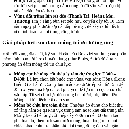
Đức):
Tầng địa chất phía Tây Hà Nội tương đối ổn định với
các lớp sét pha nửa cứng nằm nông từ độ sâu 3-5m, độ chịu
tải của đất nền tốt hơn.
Vùng đất trũng lún sét dẻo (Thanh Trì, Hoàng Mai,
Thường Tín):
Tầng bùn sét dẻo hữu cơ yếu dày tới 10-15m
nằm ngay phía dưới lớp đất đắp bề mặt, dễ xảy ra lún lệch
nếu tính toán sai tải trọng công trình.
Giải pháp kết cấu dầm móng tối ưu tương ứng
Với mỗi vùng địa chất, kỹ sư kết cấu của Betaviet sử dụng các phần
mềm tính toán nội lực chuyên dụng (như Etabs, Safe) để đưa ra
phương án dầm móng tối ưu chịu lực:
Móng cọc bê tông cốt thép ly tâm dự ứng lực D300 –
D400:
Là lựa chọn bắt buộc cho vùng ven sông Hồng (Long
Biên, Gia Lâm). Cọc ly tâm mác cao được ép sâu từ 15m đến
25m xuyên qua lớp đất cát pha yếu để tựa mũi cọc chắc chắn
vào lớp đất sét chịu lực dẻo cứng bên dưới, triệt tiêu hiện
tượng sụt lún lệch cột dầm sàn.
Móng bè chịu lực toàn diện:
Thường áp dụng cho biệt thự
có tầng hầm xe tại khu vực trung tâm hoặc khu đất trũng lún.
Móng bè đổ bê tông cốt thép dày 400mm đến 600mm bao
phủ toàn bộ diện tích sàn dưới móng, hoạt động như một
chiếc phao chịu lực phân phối tải trọng đồng đều và ngăn