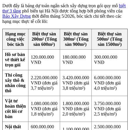
Dưới đây là bảng dự toán ngân sách xây dựng trọn gói quy mô
biệt
thự 3 tầng
phổ biến tại Hà Nội được tổng hợp bởi phóng viên của
Báo Xây Dựng
thời điểm tháng 5/2026, bóc tách chi tiết theo các
hạng mục thực tế cốt lõi:
Hạng mục
Biệt thự sàn
Biệt thự sàn
Biệt thự sàn
công việc
200m² (Tổng
300m² (Tổng
500m² (Tổng
bóc tách
sàn 600m²)
sàn 900m²)
sàn 1500m²)
Hồ sơ bản
120.000.000
180.000.000
300.000.000
vẽ thiết kế
VNĐ
VNĐ
VNĐ
trọn gói
Thi công
2.220.000.000
3.420.000.000
6.000.000.000
xây thô &
VNĐ (đơn giá
VNĐ (đơn giá
VNĐ (đơn giá
nhân công
3,7 triệu/m²)
3,8 triệu/m²)
4,0 triệu/m²)
thô
Vật tư
1.080.000.000
1.800.000.000
3.750.000.000
hoàn thiện
VNĐ (đơn giá
VNĐ (đơn giá
VNĐ (đơn giá
cốt lõi cơ
1,8 triệu/m²)
2,0 triệu/m²)
2,5 triệu/m²)
bản
Nội thất
600.000.000
2.500.000.000
1.100.000.000