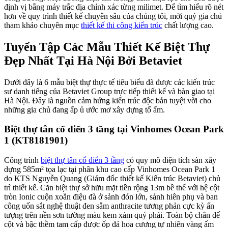
định vị bằng máy trắc địa chính xác từng milimet. Để tìm hiểu rõ nét
hơn về quy trình thiết kế chuyên sâu của chúng tôi, mời quý gia chủ
tham khảo chuyên mục
thiết kế thi công kiến trúc
chất lượng cao.
Tuyển Tập Các Mẫu Thiết Kế Biệt Thự
Đẹp Nhất Tại Hà Nội Bởi Betaviet
Dưới đây là 6 mẫu biệt thự thực tế tiêu biểu đã được các kiến trúc
sư danh tiếng của Betaviet Group trực tiếp thiết kế và bàn giao tại
Hà Nội. Đây là nguồn cảm hứng kiến trúc độc bản tuyệt vời cho
những gia chủ đang ấp ủ ước mơ xây dựng tổ ấm.
Biệt thự tân cổ điển 3 tầng tại Vinhomes Ocean Park
1 (KT8181901)
Công trình
biệt thự tân cổ điển 3 tầng
có quy mô diện tích sàn xây
dựng 585m² tọa lạc tại phân khu cao cấp Vinhomes Ocean Park 1
do KTS Nguyễn Quang (Giám đốc thiết kế Kiến trúc Betaviet) chủ
trì thiết kế. Căn biệt thự sở hữu mặt tiền rộng 13m bề thế với hệ cột
tròn Ionic cuộn xoắn điệu đà ở sảnh đón lớn, sảnh hiên phụ và ban
công uốn sắt nghệ thuật đen sẫm anthracite tương phản cực kỳ ấn
tượng trên nền sơn tường màu kem xám quý phái. Toàn bộ chân đế
cột và bậc thềm tam cấp được ốp đá hoa cương tự nhiên vàng ấm