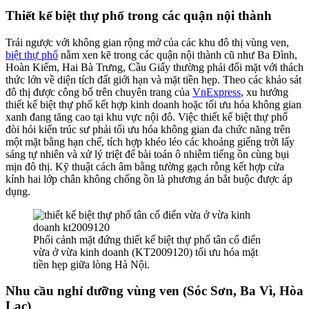
Thiết kế biệt thự phố trong các quận nội thành
Trái ngược với không gian rộng mở của các khu đô thị vùng ven,
biệt thự phố
nằm xen kẽ trong các quận nội thành cũ như Ba Đình,
Hoàn Kiếm, Hai Bà Trưng, Cầu Giấy thường phải đối mặt với thách
thức lớn về diện tích đất giới hạn và mặt tiền hẹp. Theo các khảo sát
đô thị được công bố trên chuyên trang của
VnExpress
, xu hướng
thiết kế biệt thự phố kết hợp kinh doanh hoặc tối ưu hóa không gian
xanh đang tăng cao tại khu vực nội đô. Việc thiết kế biệt thự phố
đòi hỏi kiến trúc sư phải tối ưu hóa không gian đa chức năng trên
một mặt bằng hạn chế, tích hợp khéo léo các khoảng giếng trời lấy
sáng tự nhiên và xử lý triệt để bài toán ô nhiễm tiếng ồn cùng bụi
mịn đô thị. Kỹ thuật cách âm bằng tường gạch rỗng kết hợp cửa
kính hai lớp chân không chống ồn là phương án bắt buộc được áp
dụng.
Phối cảnh mặt đứng thiết kế biệt thự phố tân cổ điển
vừa ở vừa kinh doanh (KT2009120) tối ưu hóa mặt
tiền hẹp giữa lòng Hà Nội.
Nhu cầu nghỉ dưỡng vùng ven (Sóc Sơn, Ba Vì, Hòa
Lạc)