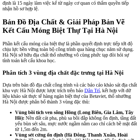
định là 15 ngày làm việc kể từ ngày cơ quan có thẩm quyền tiếp
nhận hồ sơ hợp lệ.
Bản Đồ Địa Chất & Giải Pháp Bản Vẽ
Kết Cấu Móng Biệt Thự Tại Hà Nội
Phần kết cấu móng của biệt thự là phần quyết định trực tiếp tới độ
chịu lực bền vững toàn bộ công trình qua hàng chục năm sử dụng.
Hà Nội sở hữu địa chất thổ nhưỡng vô cùng phức tạp đòi hỏi sự
tính toán kết cấu khoa học.
Phân tích 3 vùng địa chất đặc trưng tại Hà Nội
Dựa trên bản đồ địa chất công trình và các báo cáo khảo sát địa chất
khu vực Hà Nội được lược trích trên báo
Dân Trí
, kết hợp với dữ
liệu khảo sát thực tế hàng ngàn biệt thự của Betaviet, thổ nhưỡng
Hà Nội được phân bổ thành 3 vùng đặc thù:
Vùng bồi tích ven sông Hồng (Long Biên, Gia Lâm, Tây
Hồ):
Nền đất cát pha, phù sa bồi đắp không ổn định, tầng đất
yếu bùn sét sâu, mực nước ngầm nằm cao chỉ cách bề mặt đất
từ 1,5m đến 2m.
Vùng sét cứng ổn định (Hà Đông, Thanh Xuân, Hoài