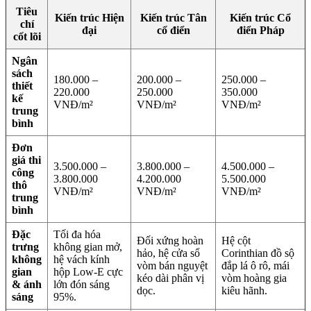
Tiêu
Kiến trúc Hiện
Kiến trúc Tân
Kiến trúc Cổ
chí
đại
cổ điển
điển Pháp
cốt lõi
Ngân
sách
180.000 –
200.000 –
250.000 –
thiết
220.000
250.000
350.000
kế
VNĐ/m²
VNĐ/m²
VNĐ/m²
trung
bình
Đơn
giá thi
3.500.000 –
3.800.000 –
4.500.000 –
công
3.800.000
4.200.000
5.500.000
thô
VNĐ/m²
VNĐ/m²
VNĐ/m²
trung
bình
Đặc
Tối đa hóa
Đối xứng hoàn
Hệ cột
trưng
không gian mở,
hảo, hệ cửa sổ
Corinthian đồ sộ
không
hệ vách kính
vòm bán nguyệt
đắp lá ô rô, mái
gian
hộp Low-E cực
kéo dài phân vị
vòm hoàng gia
& ánh
lớn đón sáng
dọc.
kiêu hãnh.
sáng
95%.