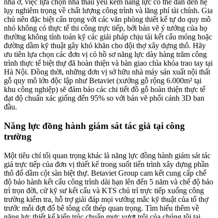
nhà ở, việc lựa chọn nhà thầu yếu kém năng lực có thể dẫn đến hệ
lụy nghiêm trọng về chất lượng công trình và lãng phí tài chính. Gia
chủ nên đặc biệt cẩn trọng với các văn phòng thiết kế tự do quy mô
nhỏ không có thực tế thi công trực tiếp, bởi bản vẽ ý tưởng của họ
thường không tính toán kỹ các giải pháp chịu tải kết cấu móng hoặc
đường dầm kỹ thuật gây khó khăn cho đội thợ xây dựng thô. Hãy
ưu tiên lựa chọn các đơn vị có hồ sơ năng lực dày hàng trăm công
trình thực tế biệt thự đã hoàn thiện và bàn giao chìa khóa trao tay tại
Hà Nội. Đồng thời, những đơn vị sở hữu nhà máy sản xuất nội thất
gỗ quy mô lớn độc lập như Betaviet (xưởng gỗ rộng 6.000m² tại
khu công nghiệp) sẽ đảm bảo các chi tiết đồ gỗ hoàn thiện thực tế
đạt độ chuẩn xác giống đến 95% so với bản vẽ phối cảnh 3D ban
đầu.
Năng lực đồng hành giám sát tác giả tại công
trường
Một tiêu chí tối quan trọng khác là năng lực đồng hành giám sát tác
giả trực tiếp của đơn vị thiết kế trong suốt tiến trình xây dựng phần
thô đổ dầm cột sàn biệt thự. Betaviet Group cam kết cung cấp chế
độ bảo hành kết cấu công trình dài hạn lên đến 5 năm và chế độ bảo
trì trọn đời, cử kỹ sư kết cấu và KTS chủ trì trực tiếp xuống công
trường kiểm tra, hỗ trợ giải đáp mọi vướng mắc kỹ thuật của tổ thợ
trước mỗi đợt đổ bê tông cốt thép quan trọng. Tìm hiểu thêm về
năng lực thiết kế kiến trúc chuẩn mực vượt trội của chúng tôi tại