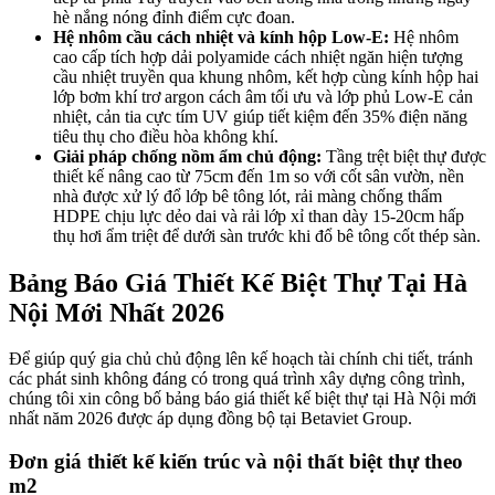
hè nắng nóng đỉnh điểm cực đoan.
Hệ nhôm cầu cách nhiệt và kính hộp Low-E:
Hệ nhôm
cao cấp tích hợp dải polyamide cách nhiệt ngăn hiện tượng
cầu nhiệt truyền qua khung nhôm, kết hợp cùng kính hộp hai
lớp bơm khí trơ argon cách âm tối ưu và lớp phủ Low-E cản
nhiệt, cản tia cực tím UV giúp tiết kiệm đến 35% điện năng
tiêu thụ cho điều hòa không khí.
Giải pháp chống nồm ẩm chủ động:
Tầng trệt biệt thự được
thiết kế nâng cao từ 75cm đến 1m so với cốt sân vườn, nền
nhà được xử lý đổ lớp bê tông lót, rải màng chống thấm
HDPE chịu lực dẻo dai và rải lớp xỉ than dày 15-20cm hấp
thụ hơi ẩm triệt để dưới sàn trước khi đổ bê tông cốt thép sàn.
Bảng Báo Giá Thiết Kế Biệt Thự Tại Hà
Nội Mới Nhất 2026
Để giúp quý gia chủ chủ động lên kế hoạch tài chính chi tiết, tránh
các phát sinh không đáng có trong quá trình xây dựng công trình,
chúng tôi xin công bố bảng báo giá thiết kế biệt thự tại Hà Nội mới
nhất năm 2026 được áp dụng đồng bộ tại Betaviet Group.
Đơn giá thiết kế kiến trúc và nội thất biệt thự theo
m2