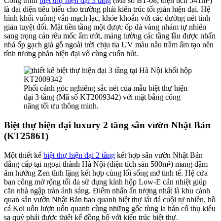
Công trình
biệt thự hiện đại 3 tầng
(Mã số BT-08, diện tích 541m²)
là đại diện tiêu biểu cho trường phái kiến trúc tối giản hiện đại. Hệ
hình khối vuông vắn mạch lạc, khỏe khoắn với các đường nét tinh
giản tuyệt đối. Mặt tiền tầng một được ốp đá vàng nhám tự nhiên
sang trọng cản rêu mốc ẩm ướt, mảng tường các tầng lầu được nhấn
nhá ốp gạch giả gỗ ngoài trời chịu tia UV màu nâu trầm ấm tạo nên
tính tương phản hiện đại vô cùng cuốn hút.
Phối cảnh góc nghiêng sắc nét của mẫu biệt thự hiện
đại 3 tầng (Mã số KT2009342) với mặt bằng công
năng tối ưu thông minh.
Biệt thự hiện đại luxury 2 tầng sân vườn Nhật Bản
(KT25861)
Một thiết kế
biệt thự hiện đại 2 tầng
kết hợp sân vườn Nhật Bản
đẳng cấp tại ngoại thành Hà Nội (diện tích sàn 500m²) mang đậm
âm hưởng Zen tĩnh lặng kết hợp cùng lối sống mở tinh tế. Hệ cửa
ban công mở rộng tối đa sử dụng kính hộp Low-E cản nhiệt giúp
căn nhà ngập tràn ánh sáng. Điểm nhấn ấn tượng nhất là khu cảnh
quan sân vườn Nhật Bản bao quanh biệt thự lát đá cuội tự nhiên, hồ
cá Koi uốn lượn uốn quanh cùng những gốc tùng la hán cổ thụ kiêu
sa quý phái được thiết kế đồng bộ với kiến trúc biệt thự.