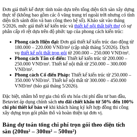
Đơn giá thiết kế được tính toán dựa trên tổng diện tích sàn xây dựng
thực tế (không bao gồm các ô văng trang trí ngoài trời nhưng có tính
diện tích sảnh đón và ban công theo hệ số). Khảo sát vào tháng
5/2026, mức giá thiết kế kiến trúc và
thiết kế nội thất biệt thự
có sự
phân cấp rõ rệt dựa trên độ phức tạp của phong cách kiến trúc:
Phong cách Hiện đại:
Đơn giá thiết kế kiến trúc dao động từ
180.000 – 220.000 VNĐ/m² (cập nhật tháng 5/2026). Dịch
vụ
thiết kế nội thất trọn gói
từ 200.000 – 250.000 VNĐ/m².
Phong cách Tân cổ điển:
Thiết kế kiến trúc từ 200.000 –
250.000 VNĐ/m². Thiết kế nội thất từ 250.000 – 300.000
VNĐ/m².
Phong cách Cổ điển Pháp:
Thiết kế kiến trúc từ 250.000 –
350.000 VNĐ/m². Thiết kế nội thất từ 300.000 – 450.000
VNĐ/m² (báo giá tháng 5/2026).
Đặc biệt, nhằm hỗ trợ gia chủ tối ưu hóa chi phí đầu tư ban đầu,
Betaviet áp dụng chính sách
ưu đãi chiết khấu từ 50% đến 100%
chi phí thiết kế bản vẽ
khi khách hàng ký kết hợp đồng thi công
xây dựng trọn gói phần thô và hoàn thiện tại đơn vị.
Bảng dự toán tổng chi phí trọn gói theo diện tích
sàn (200m² – 300m² – 500m²)