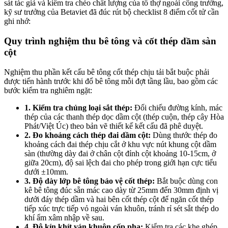
sát tác giả và kiểm tra chéo chất lượng của tổ thợ ngoài công trường,
kỹ sư trưởng của Betaviet đã đúc rút bộ checklist 8 điểm cốt tử cần
ghi nhớ:
Quy trình nghiệm thu bê tông và cốt thép dầm sàn
cột
Nghiệm thu phần kết cấu bê tông cốt thép chịu tải bắt buộc phải
được tiến hành trước khi đổ bê tông mỗi đợt tầng lầu, bao gồm các
bước kiểm tra nghiêm ngặt:
1. Kiểm tra chủng loại sắt thép:
Đối chiếu đường kính, mác
thép của các thanh thép dọc dầm cột (thép cuộn, thép cây Hòa
Phát/Việt Úc) theo bản vẽ thiết kế kết cấu đã phê duyệt.
2. Đo khoảng cách thép đai dầm cột:
Dùng thước thép đo
khoảng cách đai thép chịu cắt ở khu vực nút khung cột dầm
sàn (thường dày đai ở chân cột đỉnh cột khoảng 10-15cm, ở
giữa 20cm), độ sai lệch đai cho phép trong giới hạn cực tiểu
dưới ±10mm.
3. Độ dày lớp bê tông bảo vệ cốt thép:
Bắt buộc dùng con
kê bê tông đúc sẵn mác cao dày từ 25mm đến 30mm định vị
dưới đáy thép dầm và hai bên cốt thép cột để ngăn cốt thép
tiếp xúc trực tiếp vỏ ngoài ván khuôn, tránh rỉ sét sắt thép do
khí ẩm xâm nhập về sau.
4. Độ kín khít ván khuôn cốp pha:
Kiểm tra các khe ghép