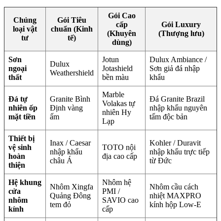
Gói Cao
Chủng
Gói Tiêu
cấp
Gói Luxury
loại vật
chuẩn (Kinh
(Khuyên
(Thượng lưu)
tư
tế)
dùng)
Sơn
Jotun
Dulux Ambiance /
Dulux
ngoại
Jotashield
Sơn giả đá nhập
Weathershield
thất
bền màu
khẩu
Marble
Đá tự
Granite Bình
Đá Granite Brazil
Volakas tự
nhiên ốp
Định vàng
nhập khẩu nguyên
nhiên Hy
mặt tiền
ấm
tấm độc bản
Lạp
Thiết bị
Inax / Caesar
Kohler / Duravit
vệ sinh
TOTO nội
nhập khẩu
nhập khẩu trực tiếp
hoàn
địa cao cấp
châu Á
từ Đức
thiện
Hệ khung
Nhôm hệ
Nhôm Xingfa
Nhôm cầu cách
cửa
PMI /
Quảng Đông
nhiệt MAXPRO
nhôm
SAVIO cao
tem đỏ
kính hộp Low-E
kính
cấp