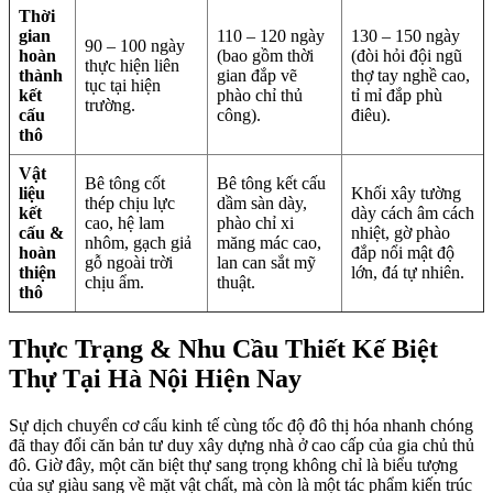
Thời
gian
110 – 120 ngày
130 – 150 ngày
90 – 100 ngày
hoàn
(bao gồm thời
(đòi hỏi đội ngũ
thực hiện liên
thành
gian đắp vẽ
thợ tay nghề cao,
tục tại hiện
kết
phào chỉ thủ
tỉ mỉ đắp phù
trường.
cấu
công).
điêu).
thô
Vật
Bê tông cốt
Bê tông kết cấu
liệu
Khối xây tường
thép chịu lực
dầm sàn dày,
kết
dày cách âm cách
cao, hệ lam
phào chỉ xi
cấu &
nhiệt, gờ phào
nhôm, gạch giả
măng mác cao,
hoàn
đắp nổi mật độ
gỗ ngoài trời
lan can sắt mỹ
thiện
lớn, đá tự nhiên.
chịu ẩm.
thuật.
thô
Thực Trạng & Nhu Cầu Thiết Kế Biệt
Thự Tại Hà Nội Hiện Nay
Sự dịch chuyển cơ cấu kinh tế cùng tốc độ đô thị hóa nhanh chóng
đã thay đổi căn bản tư duy xây dựng nhà ở cao cấp của gia chủ thủ
đô. Giờ đây, một căn biệt thự sang trọng không chỉ là biểu tượng
của sự giàu sang về mặt vật chất, mà còn là một tác phẩm kiến trúc