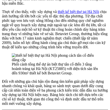
hậu miền Bắc.
Thực tế cho thấy, việc xây dựng và
thiết kế biệt thự tại Hà Nội
chịu
ảnh hưởng rất lớn bởi các yếu tố đặc thù địa phương. Từ địa chất
phức tạp ven lưu vực sông Hồng cho đến những quy chế nghiêm
ngặt về quy hoạch xây dựng mặt ngoài tại các khu đô thị lớn, tất cả
đều yêu cầu một hồ sơ kỹ thuật thi công hoàn chỉnh dày hàng trăm
trang thay vì những bản vẽ sơ sài. Betaviet Group, thương hiệu tổng
thầu với hơn 17 năm kinh nghiệm thực chiến (thiết lập từ năm
2009), luôn nỗ lực đồng hành cùng gia chủ tháo gỡ mọi rào cản kỹ
thuật để kiến tạo những công trình bền vững truyền đời.
Phối cảnh tổng thể dự án biệt thự tân cổ điển 3 tầng
hoành tráng tại Hà Nội (KT25885) với diện tích sàn lên
đến 930m² thiết kế bởi Betaviet Group.
Đối với những gia chủ bận rộn đang tìm kiếm giải pháp xây dựng
nhanh chóng và khái quát, bảng so sánh trực quan dưới đây cung
cấp cái nhìn toàn diện về ba phong cách kiến trúc dẫn đầu xu hướng
xây dựng tại Hà Nội hiện nay. Bảng bóc tách chi tiết dựa trên các
chỉ số kỹ thuật, thời gian thi công thô và định mức đầu tư thô trên
mỗi mét vuông xây dựng.