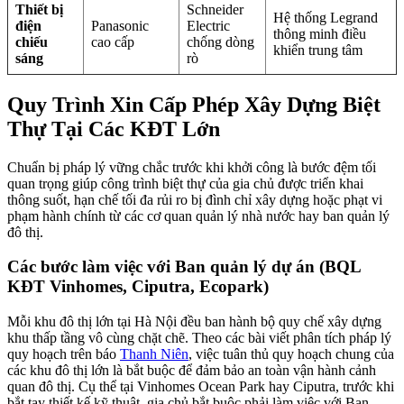
Thiết bị
Schneider
Hệ thống Legrand
điện
Panasonic
Electric
thông minh điều
chiếu
cao cấp
chống dòng
khiển trung tâm
sáng
rò
Quy Trình Xin Cấp Phép Xây Dựng Biệt
Thự Tại Các KĐT Lớn
Chuẩn bị pháp lý vững chắc trước khi khởi công là bước đệm tối
quan trọng giúp công trình biệt thự của gia chủ được triển khai
thông suốt, hạn chế tối đa rủi ro bị đình chỉ xây dựng hoặc phạt vi
phạm hành chính từ các cơ quan quản lý nhà nước hay ban quản lý
đô thị.
Các bước làm việc với Ban quản lý dự án (BQL
KĐT Vinhomes, Ciputra, Ecopark)
Mỗi khu đô thị lớn tại Hà Nội đều ban hành bộ quy chế xây dựng
khu thấp tầng vô cùng chặt chẽ. Theo các bài viết phân tích pháp lý
quy hoạch trên báo
Thanh Niên
, việc tuân thủ quy hoạch chung của
các khu đô thị lớn là bắt buộc để đảm bảo an toàn vận hành cảnh
quan đô thị. Cụ thể tại Vinhomes Ocean Park hay Ciputra, trước khi
bắt tay thiết kế kỹ thuật, gia chủ bắt buộc phải làm việc với Ban