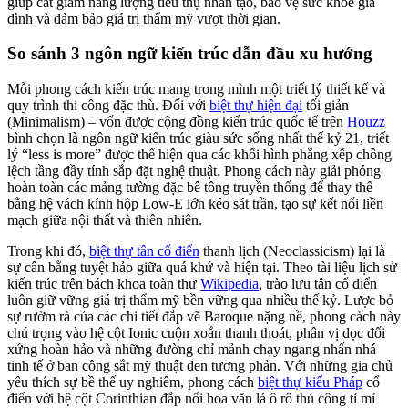
giúp cắt giảm năng lượng tiêu thụ nhân tạo, bảo vệ sức khỏe gia
đình và đảm bảo giá trị thẩm mỹ vượt thời gian.
So sánh 3 ngôn ngữ kiến trúc dẫn đầu xu hướng
Mỗi phong cách kiến trúc mang trong mình một triết lý thiết kế và
quy trình thi công đặc thù. Đối với
biệt thự hiện đại
tối giản
(Minimalism) – vốn được cộng đồng kiến trúc quốc tế trên
Houzz
bình chọn là ngôn ngữ kiến trúc giàu sức sống nhất thế kỷ 21, triết
lý “less is more” được thể hiện qua các khối hình phẳng xếp chồng
lệch tầng đầy tính sắp đặt nghệ thuật. Phong cách này giải phóng
hoàn toàn các mảng tường đặc bê tông truyền thống để thay thế
bằng hệ vách kính hộp Low-E lớn kéo sát trần, tạo sự kết nối liền
mạch giữa nội thất và thiên nhiên.
Trong khi đó,
biệt thự tân cổ điển
thanh lịch (Neoclassicism) lại là
sự cân bằng tuyệt hảo giữa quá khứ và hiện tại. Theo tài liệu lịch sử
kiến trúc trên bách khoa toàn thư
Wikipedia
, trào lưu tân cổ điển
luôn giữ vững giá trị thẩm mỹ bền vững qua nhiều thế kỷ. Lược bỏ
sự rườm rà của các chi tiết đắp vẽ Baroque nặng nề, phong cách này
chú trọng vào hệ cột Ionic cuộn xoắn thanh thoát, phân vị dọc đối
xứng hoàn hảo và những đường chỉ mảnh chạy ngang nhấn nhá
tinh tế ở ban công sắt mỹ thuật đen tương phản. Với những gia chủ
yêu thích sự bề thế uy nghiêm, phong cách
biệt thự kiểu Pháp
cổ
điển với hệ cột Corinthian đắp nổi hoa văn lá ô rô thủ công tỉ mỉ