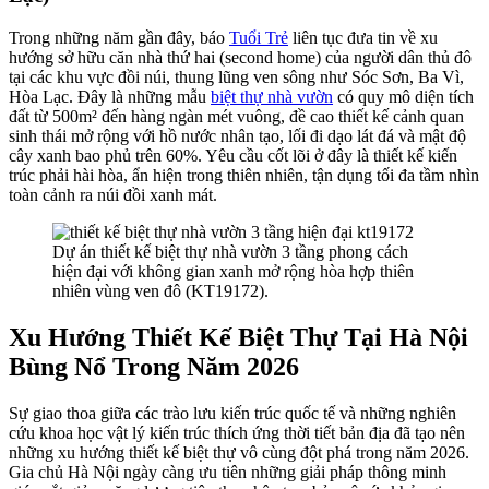
Trong những năm gần đây, báo
Tuổi Trẻ
liên tục đưa tin về xu
hướng sở hữu căn nhà thứ hai (second home) của người dân thủ đô
tại các khu vực đồi núi, thung lũng ven sông như Sóc Sơn, Ba Vì,
Hòa Lạc. Đây là những mẫu
biệt thự nhà vườn
có quy mô diện tích
đất từ 500m² đến hàng ngàn mét vuông, đề cao thiết kế cảnh quan
sinh thái mở rộng với hồ nước nhân tạo, lối đi dạo lát đá và mật độ
cây xanh bao phủ trên 60%. Yêu cầu cốt lõi ở đây là thiết kế kiến
trúc phải hài hòa, ẩn hiện trong thiên nhiên, tận dụng tối đa tầm nhìn
toàn cảnh ra núi đồi xanh mát.
Dự án thiết kế biệt thự nhà vườn 3 tầng phong cách
hiện đại với không gian xanh mở rộng hòa hợp thiên
nhiên vùng ven đô (KT19172).
Xu Hướng Thiết Kế Biệt Thự Tại Hà Nội
Bùng Nổ Trong Năm 2026
Sự giao thoa giữa các trào lưu kiến trúc quốc tế và những nghiên
cứu khoa học vật lý kiến trúc thích ứng thời tiết bản địa đã tạo nên
những xu hướng thiết kế biệt thự vô cùng đột phá trong năm 2026.
Gia chủ Hà Nội ngày càng ưu tiên những giải pháp thông minh