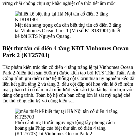
vững chãi chống chịu sự khắc nghiệt của thời tiết ẩm mốc.
Mặt tiền sang trọng của căn biệt thự tân cổ điển 3 tầng
tại Vinhomes Ocean Park 1 (Mã số KT8181901) thiết
kế bởi KTS Nguyễn Quang.
Biệt thự tân cổ điển 4 tầng KĐT Vinhomes Ocean
Park 2 (KT25703)
Tác phẩm kiến trúc tân cổ điển 4 tầng tráng lệ tại Vinhomes Ocean
Park 2 (diện tích sàn 500m²) được kiến tạo bởi KTS Trần Tuấn Anh.
Công trình ghi điểm nhờ hệ thống cột Corinthian uy nghiêm kéo dài
liên kết giữa tầng 2 và tầng 3, đầu cột đập nổi hoa văn lá ô rô mềm
mại, phào chỉ cổ dầm mái uốn lượn sắc sảo tựa dải lụa ôm trọn vóc
dáng công trình. Toàn bộ hệ cửa ban công lớn là sắt mỹ nghệ chế
tác thủ công cầu kỳ vô cùng kiêu sa.
Phối cảnh mặt trước nguy nga lộng lẫy phong cách
hoàng gia Pháp của biệt thự tân cổ điển 4 tầng
(KT25703) tại Vinhomes Ocean Park 2.