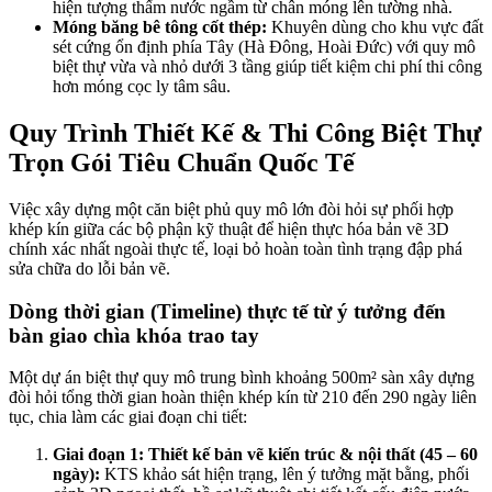
hiện tượng thấm nước ngầm từ chân móng lên tường nhà.
Móng băng bê tông cốt thép:
Khuyên dùng cho khu vực đất
sét cứng ổn định phía Tây (Hà Đông, Hoài Đức) với quy mô
biệt thự vừa và nhỏ dưới 3 tầng giúp tiết kiệm chi phí thi công
hơn móng cọc ly tâm sâu.
Quy Trình Thiết Kế & Thi Công Biệt Thự
Trọn Gói Tiêu Chuẩn Quốc Tế
Việc xây dựng một căn biệt phủ quy mô lớn đòi hỏi sự phối hợp
khép kín giữa các bộ phận kỹ thuật để hiện thực hóa bản vẽ 3D
chính xác nhất ngoài thực tế, loại bỏ hoàn toàn tình trạng đập phá
sửa chữa do lỗi bản vẽ.
Dòng thời gian (Timeline) thực tế từ ý tưởng đến
bàn giao chìa khóa trao tay
Một dự án biệt thự quy mô trung bình khoảng 500m² sàn xây dựng
đòi hỏi tổng thời gian hoàn thiện khép kín từ 210 đến 290 ngày liên
tục, chia làm các giai đoạn chi tiết:
Giai đoạn 1: Thiết kế bản vẽ kiến trúc & nội thất (45 – 60
ngày):
KTS khảo sát hiện trạng, lên ý tưởng mặt bằng, phối