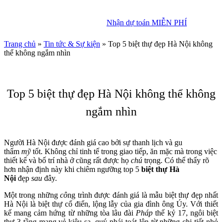
Nhận dự toán MIỄN PHÍ
Nhận dự toán MIỄN PHÍ
Trang chủ
»
Tin tức & Sự kiện
»
Top 5 biệt thự đẹp Hà Nội không
thể không ngắm nhìn
Top 5 biệt thự đẹp Hà Nội không thể không
ngắm nhìn
Người Hà Nội được đánh giá cao bởi sự thanh lịch và gu
thẩm
mỹ
tốt. Không chỉ tinh tế trong giao tiếp, ăn mặc mà trong việc
thiết kế và bố trí nhà ở cũng rất được họ
chú
trọng. Có thể thấy rõ
hơn nhận định này khi chiêm ngưỡng top 5
biệt thự Hà
Nội
đẹp
sau
đây.
Một trong những
cô
ng trình được đánh giá là mẫu biệt thự đẹp nhất
Hà Nội là biệt thự cổ điển, lộng lẫy của gia đình ông Úy. Với thiết
kế mang cảm hứng từ những tòa lâu đài
Pháp
thế kỷ 17, ngôi biệt
thự 3 tầng mang vẻ kiêu sa, quý phái toát lên từ những chi tiết nhỏ