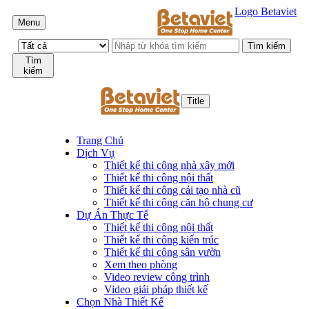
Logo Betaviet
Menu
Tìm
kiếm
Title
Trang Chủ
Dịch Vụ
Thiết kế thi công nhà xây mới
Thiết kế thi công nội thất
Thiết kế thi công cải tạo nhà cũ
Thiết kế thi công căn hộ chung cư
Dự Án Thực Tế
Thiết kế thi công nội thất
Thiết kế thi công kiến trúc
Thiết kế thi công sân vườn
Xem theo phòng
Video review công trình
Video giải pháp thiết kế
Chọn Nhà Thiết Kế