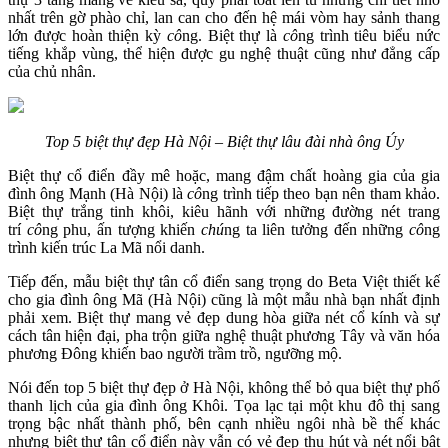
nhất trên gờ phào chỉ, lan can cho đến hệ mái vòm hay sảnh thang
lớn được hoàn thiện kỳ
cô
ng. Biệt thự là
cô
ng trình tiêu biểu nức
tiếng khắp vùng, thể hiện được gu nghệ thuật cũng như đẳng cấp
của chủ nhân.
Top 5 biệt thự đẹp Hà Nội – Biệt thự lâu đài nhà ông Úy
Biệt thự cổ điển đầy mê hoặc, mang đậm chất hoàng gia của gia
đình ông Mạnh (Hà Nội) là
cô
ng trình tiếp theo bạn nên tham khảo.
Biệt thự trắng tinh khôi, kiêu hãnh với những đường nét trang
trí
cô
ng phu, ấn tượng khiến
chú
ng ta liên tưởng đến những
cô
ng
trình kiến trúc La Mã nổi danh.
Tiếp đến, mẫu biệt thự tân cổ điển sang trọng do Beta Việt thiết kế
cho gia đình ông Mã (Hà Nội) cũng là một mẫu nhà bạn nhất định
phải xem. Biệt thự mang vẻ đẹp dung hòa giữa nét cổ kính và sự
cách tân hiện đại, pha trộn giữa nghệ thuật phương Tây và văn hóa
phương Đông khiến bao người trầm trồ, ngưỡng mộ.
Nói đến top 5 biệt thự đẹp ở Hà Nội, không thể bỏ qua biệt thự phố
thanh lịch của gia đình ông Khôi. Tọa lạc tại một khu đô thị sang
trọng bậc nhất thành phố, bên cạnh nhiều ngôi nhà bề thế khác
nhưng biệt thự tân cổ điển này vẫn có vẻ đẹp thu hút và nét nổi bật