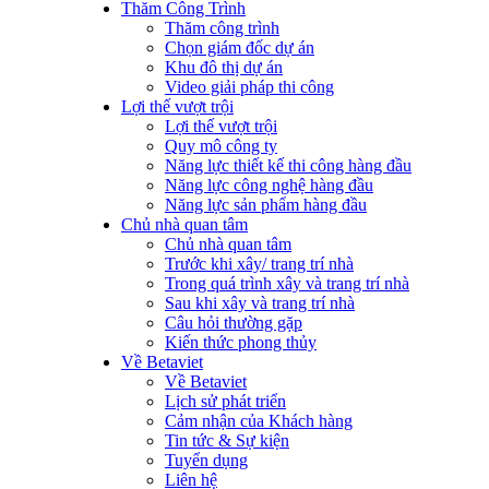
Thăm Công Trình
Thăm công trình
Chọn giám đốc dự án
Khu đô thị dự án
Video giải pháp thi công
Lợi thế vượt trội
Lợi thế vượt trội
Quy mô công ty
Năng lực thiết kế thi công hàng đầu
Năng lực công nghệ hàng đầu
Năng lực sản phẩm hàng đầu
Chủ nhà quan tâm
Chủ nhà quan tâm
Trước khi xây/ trang trí nhà
Trong quá trình xây và trang trí nhà
Sau khi xây và trang trí nhà
Câu hỏi thường gặp
Kiến thức phong thủy
Về Betaviet
Về Betaviet
Lịch sử phát triển
Cảm nhận của Khách hàng
Tin tức & Sự kiện
Tuyển dụng
Liên hệ