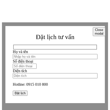
Copyright © Betaviet since 2009, Alright reserverd. Thương hiệu đã được
đăng ký. ® Ghi rõ nguồn "https://betaviet.vn" khi phát hành lại thông tin
từ website này.
Close
modal
Đặt lịch tư vấn
Họ và tên
Số điện thoại
Diện tích
Hotline:
0915 010 800