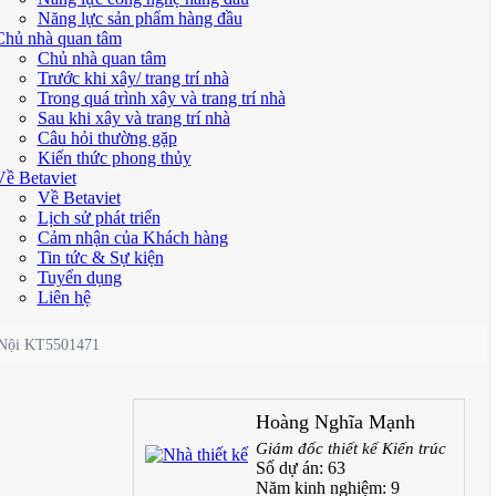
Năng lực sản phẩm hàng đầu
Chủ nhà quan tâm
Chủ nhà quan tâm
Trước khi xây/ trang trí nhà
Trong quá trình xây và trang trí nhà
Sau khi xây và trang trí nhà
Câu hỏi thường gặp
Kiến thức phong thủy
Về Betaviet
Về Betaviet
Lịch sử phát triển
Cảm nhận của Khách hàng
Tin tức & Sự kiện
Tuyển dụng
Liên hệ
à Nội KT5501471
Hoàng Nghĩa Mạnh
Giám đốc thiết kế Kiến trúc
Số dự án:
63
Năm kinh nghiệm:
9