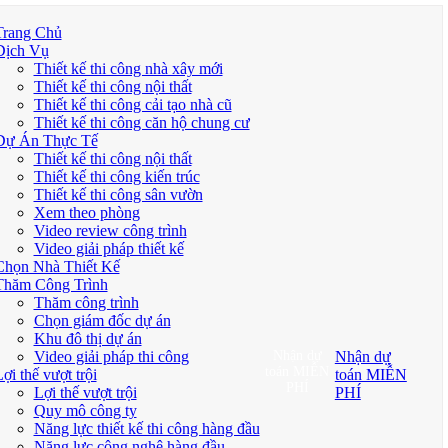
Trang Chủ
Dịch Vụ
Thiết kế thi công nhà xây mới
Thiết kế thi công nội thất
Thiết kế thi công cải tạo nhà cũ
Thiết kế thi công căn hộ chung cư
Dự Án Thực Tế
Thiết kế thi công nội thất
Thiết kế thi công kiến trúc
Thiết kế thi công sân vườn
Xem theo phòng
Video review công trình
Video giải pháp thiết kế
Chọn Nhà Thiết Kế
Thăm Công Trình
Thăm công trình
Chọn giám đốc dự án
Khu đô thị dự án
Video giải pháp thi công
Nhận dự
Nhận dự
toán MIỄN
ợi thế vượt trội
toán MIỄN
PHÍ
Lợi thế vượt trội
PHÍ
Quy mô công ty
Năng lực thiết kế thi công hàng đầu
Năng lực công nghệ hàng đầu