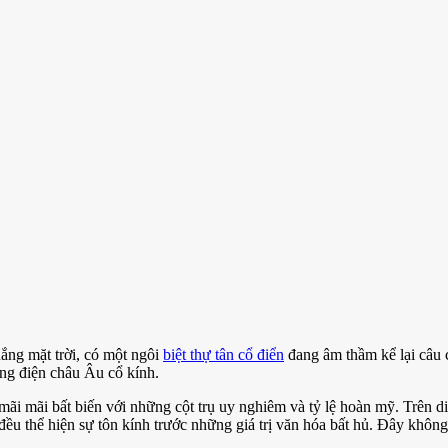
ắng mặt trời, có một ngôi
biệt thự tân cổ điển
đang âm thầm kể lại câu 
cung điện châu Âu cổ kính.
n mãi mãi bất biến với những cột trụ uy nghiêm và tỷ lệ hoàn mỹ. Tr
đều thể hiện sự tôn kính trước những giá trị văn hóa bất hủ. Đây không 