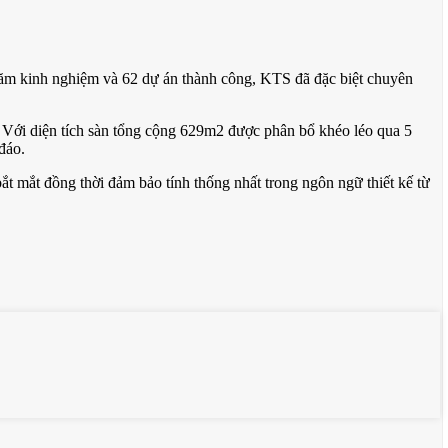
ăm kinh nghiệm và 62 dự án thành công, KTS đã đặc biệt chuyên
ất. Với diện tích sàn tổng cộng 629m2 được phân bổ khéo léo qua 5
đáo.
t mắt đồng thời đảm bảo tính thống nhất trong ngôn ngữ thiết kế từ
 biểu tượng của quyền lực và thẩm mỹ. Phong cách tân cổ điển ở đây
cột trụ uy nghiêm, tất cả đều hòa quyện tạo nên một bản giao hưởng
eo cách riêng.