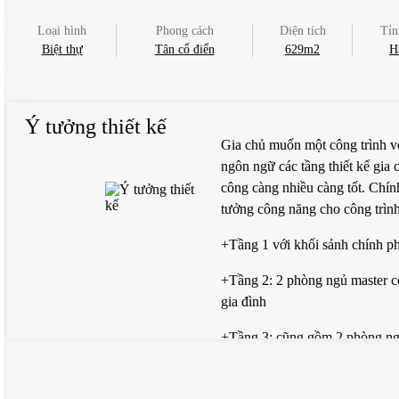
Loại hình
Phong cách
Diện tích
Tỉn
Biệt thự
Tân cổ điển
629m2
H
Ý tưởng thiết kế
Gia chủ muốn một công trình với
ngôn ngữ các tầng thiết kế gia
công càng nhiều càng tốt. Chính
tưởng công năng cho công trình
+Tầng 1 với khối sảnh chính ph
+Tầng 2: 2 phòng ngủ master có
gia đình
+Tầng 3: cũng gồm 2 phòng ngủ
+Tầng 4: không gian phòng thờ b
tập gym và sân phơi rộng sau n