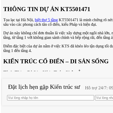
THÔNG TIN DỰ ÁN KT5501471
Tọa lạc tại Hà Nội,
biệt thự 5 tầng
KT5501471 là minh chứng rõ nét c
sâu vào các phong cách tân cổ điển, kiểu Pháp và hiện đại.
Dự án này không chỉ đơn thuần là việc xây dựng một ngôi nhà lớn, mà
tầng, từ tầng 1 với không gian sảnh chính và bếp rộng rãi, đến tầng 
Điểm đặc biệt của dự án nằm ở việc KTS đã khéo léo tận dụng tối đa
tầng 1 đến tầng 4.
KIẾN TRÚC CỔ ĐIỂN – DI SẢN SỐNG
Tinh Thần Di Sản Kiến Trúc Châu Âu
Bước vào không gian KT5501471, người ta có cảm giác như đang được
Đặt lịch hẹn gặp Kiến trúc sư
không chỉ là sự bắt chước máy móc, mà là quá trình thấm nhuần và tái
Hỗ trợ 24/7: 0
Mỗi chi tiết trên mặt tiền đều được chăm chút như một tác phẩm ng
kiến trúc đầy cảm xúc. Đây chính là ý nghĩa sâu sắc của việc kế thừa
Nghệ Thuật Cột Trụ và Tỷ Lệ Vàng