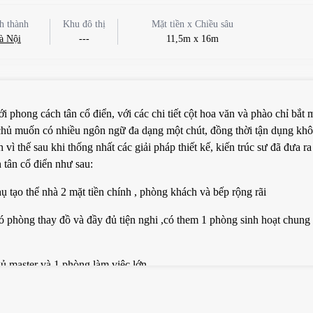
h thành
Khu đô thị
Mặt tiền x Chiều sâu
à Nội
---
11,5m x 16m
 phong cách tân cổ điển, với các chi tiết cột hoa văn và phào chỉ bắt m
 chủ muốn có nhiều ngôn ngữ đa dạng một chút, đồng thời tận dụng kh
 vì thế sau khi thống nhất các giải pháp thiết kế, kiến trúc sư đã đưa r
 tân cổ điển như sau:
ụ tạo thể nhà 2 mặt tiền chính , phòng khách và bếp rộng rãi
 phòng thay đồ và đầy đủ tiện nghi ,có them 1 phòng sinh hoạt chung
 master và 1 phòng làm việc lớn
ề thế và rộng rãi , gồm 1 phòng tiền tế phía trước dạng sảnh , ngoài 
hà