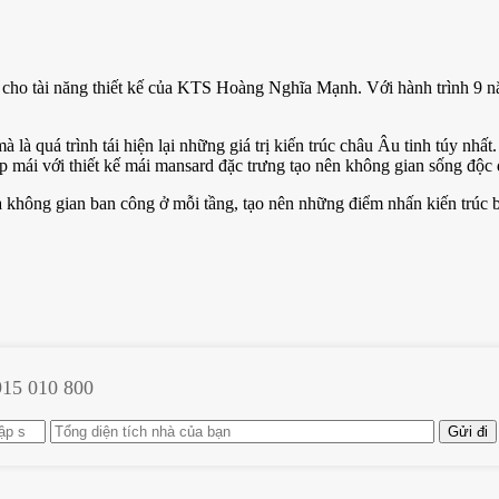
ho tài năng thiết kế của KTS Hoàng Nghĩa Mạnh. Với hành trình 9 n
 là quá trình tái hiện lại những giá trị kiến trúc châu Âu tinh túy nh
áp mái với thiết kế mái mansard đặc trưng tạo nên không gian sống độc 
 không gian ban công ở mỗi tầng, tạo nên những điểm nhấn kiến trúc bắ
 đưa về thời kỳ Paris thế kỷ 19 khi những cung điện tráng lệ còn là
 hiện những giá trị cốt lõi của nền kiến trúc châu Âu.
915 010 800
hệ thuật. Từ những đường cong mềm mại của mái mansard đến hệ thống 
 di sản – không phải để sao chép, mà để hiểu và cảm nhận rồi tái tạo th