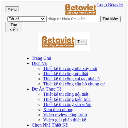
Logo Betaviet
Menu
Tìm
kiếm
Title
Trang Chủ
Dịch Vụ
Thiết kế thi công nhà xây mới
Thiết kế thi công nội thất
Thiết kế thi công cải tạo nhà cũ
Thiết kế thi công căn hộ chung cư
Dự Án Thực Tế
Thiết kế thi công nội thất
Thiết kế thi công kiến trúc
Thiết kế thi công sân vườn
Xem theo phòng
Video review công trình
Video giải pháp thiết kế
Chọn Nhà Thiết Kế