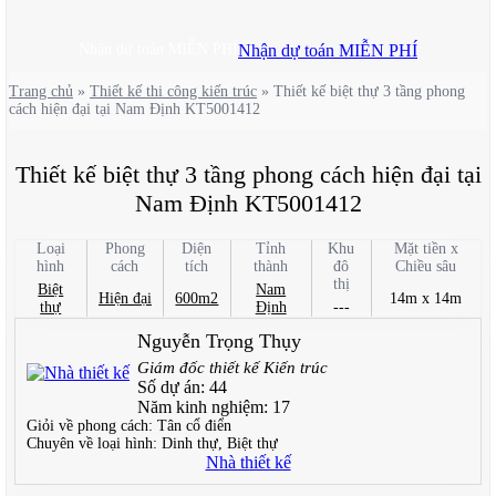
Nhận dự toán MIỄN PHÍ
Nhận dự toán MIỄN PHÍ
Trang chủ
»
Thiết kế thi công kiến trúc
»
Thiết kế biệt thự 3 tầng phong
cách hiện đại tại Nam Định KT5001412
Thiết kế biệt thự 3 tầng phong cách hiện đại tại
Nam Định KT5001412
Loại
Phong
Diện
Tỉnh
Khu
Mặt tiền x
hình
cách
tích
thành
đô
Chiều sâu
thị
Biệt
Nam
Hiện đại
600m2
14m x 14m
thự
Định
---
Nguyễn Trọng Thụy
Giám đốc thiết kế Kiến trúc
Số dự án:
44
Năm kinh nghiệm:
17
Giỏi về phong cách:
Tân cổ điển
Chuyên về loại hình:
Dinh thự, Biệt thự
Nhà thiết kế