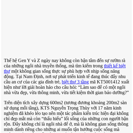
Thế hệ Gen Y và Z ngày nay không còn bận tâm đến sự rườm rà
của những ngôi nhà truyền thống, mà tìm kiếm trong
thiết kế biệt
thự
một không gian sống thực sự phù hợp với nhịp sống năng
động. Tại Nam Định, nơi sự phát triển kinh tế đang thúc đẩy nhu
cầu an cư của các gia đình trẻ,
biệt thự 3 tầng
mã KT5001412 xuất
hiện như lời giải hoàn hảo cho câu hỏi: “Làm sao để có một ngôi
nhà vừa đẹp, vừa thông minh, vừa tiết kiệm thời gian bảo dưỡng?”
Trên diện tích xây dựng 600m2 (tương đương khoảng 200m2 sàn
sử dụng mỗi tầng), KTS Nguyễn Trọng Thùy với 17 năm kinh
nghiệm đã khéo léo tạo nên một tác phẩm kiến trúc hiện đại không
chỉ đẹp mắt mà còn “thấu hiểu” lối sống của những con người bận
rộn. Đây không chỉ là ngôi nhà để ở, mà là không gian sống thông
minh dành riêng cho những ai muốn tận hưởng cuộc sống mà