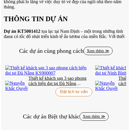
không phải lo lắng về việc duy trì vẻ đẹp của ngôi nhà theo năm
tháng.
THÔNG TIN DỰ ÁN
Dự án KT5001412
tọa lạc tại Nam Định – một trong những tỉnh
đang có tốc độ phát triển kinh tế ấn tượng của miền Bắc. Với thiết
kế 3 tầng trên diện tích xây dựng 600m2, công trình mang đậm
dấu ấn của
phong cách hiện đại
được KTS Nguyễn Trọng Thùy
Các dự án cùng phong cách
Xem thêm ≫
chắt lọc qua 17 năm kinh nghiệm thực tiễn.
Điều đặc biệt khiến dự án này nổi bật không chỉ nằm ở vẻ đẹp bên
ngoài, mà còn ở triết lý thiết kế “Less is More” – ít mà nhiều. Mỗi
đường nét, mỗi chi tiết đều được tính toán kỹ lưỡng để vừa tạo nên
vẻ đẹp tinh tế, vừa đảm bảo tính thực tiễn cao nhất.
Thiết kế khách sạn 3 sao phong
Thiết 
cách hiện đại tại Đà Nẵng
cách h
KTS Nguyễn Trọng Thùy, chuyên gia về các dòng biệt thự và
KS900007
KS90
Đặt lịch tư vấn
dinh thự, đã ứng dụng kinh nghiệm dày dặn trong việc tối ưu hóa
không gian sống, tạo ra một công trình không chỉ đẹp ở hiện tại
mà còn bền đẹp theo thời gian.
THIẾT KẾ TƯƠNG LAI – CÔNG
Các dự án
Biệt thự
khác
Xem thêm ≫
NGHỆ SỐNG