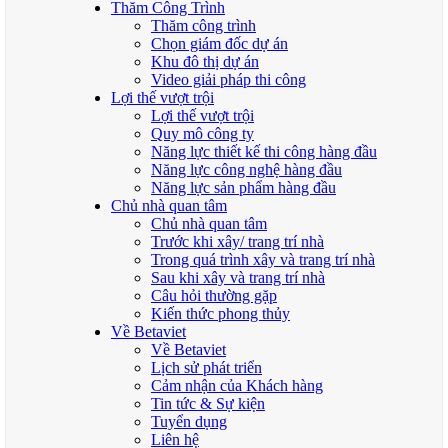
Thăm Công Trình
Thăm công trình
Chọn giám đốc dự án
Khu đô thị dự án
Video giải pháp thi công
Lợi thế vượt trội
Lợi thế vượt trội
Quy mô công ty
Năng lực thiết kế thi công hàng đầu
Năng lực công nghệ hàng đầu
Năng lực sản phẩm hàng đầu
Chủ nhà quan tâm
Chủ nhà quan tâm
Trước khi xây/ trang trí nhà
Trong quá trình xây và trang trí nhà
Sau khi xây và trang trí nhà
Câu hỏi thường gặp
Kiến thức phong thủy
Về Betaviet
Về Betaviet
Lịch sử phát triển
Cảm nhận của Khách hàng
Tin tức & Sự kiện
Tuyển dụng
Liên hệ