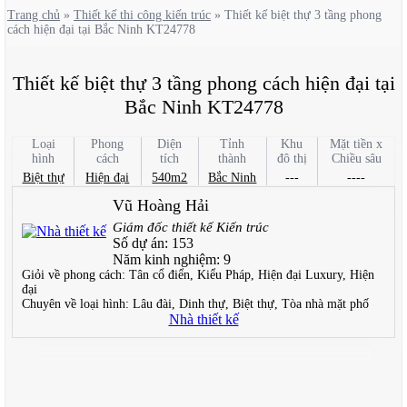
Trang chủ
»
Thiết kế thi công kiến trúc
»
Thiết kế biệt thự 3 tầng phong
cách hiện đại tại Bắc Ninh KT24778
Thiết kế biệt thự 3 tầng phong cách hiện đại tại
Bắc Ninh KT24778
Loại
Phong
Diện
Tỉnh
Khu
Mặt tiền x
hình
cách
tích
thành
đô thị
Chiều sâu
Biệt thự
Hiện đại
540m2
Bắc Ninh
---
----
Vũ Hoàng Hải
Giám đốc thiết kế Kiến trúc
Số dự án:
153
Năm kinh nghiệm:
9
Giỏi về phong cách:
Tân cổ điển, Kiểu Pháp, Hiện đại Luxury, Hiện
đại
Chuyên về loại hình:
Lâu đài, Dinh thự, Biệt thự, Tòa nhà mặt phố
Nhà thiết kế