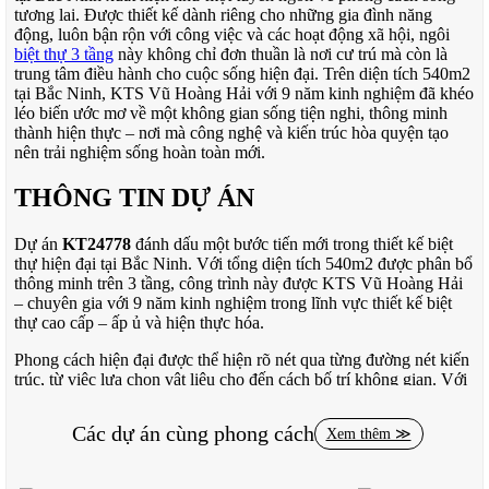
tương lai. Được thiết kế dành riêng cho những gia đình năng
động, luôn bận rộn với công việc và các hoạt động xã hội, ngôi
biệt thự 3 tầng
này không chỉ đơn thuần là nơi cư trú mà còn là
trung tâm điều hành cho cuộc sống hiện đại. Trên diện tích 540m2
tại Bắc Ninh, KTS Vũ Hoàng Hải với 9 năm kinh nghiệm đã khéo
léo biến ước mơ về một không gian sống tiện nghi, thông minh
thành hiện thực – nơi mà công nghệ và kiến trúc hòa quyện tạo
nên trải nghiệm sống hoàn toàn mới.
THÔNG TIN DỰ ÁN
Dự án
KT24778
đánh dấu một bước tiến mới trong thiết kế biệt
thự hiện đại tại Bắc Ninh. Với tổng diện tích 540m2 được phân bổ
thông minh trên 3 tầng, công trình này được KTS Vũ Hoàng Hải
– chuyên gia với 9 năm kinh nghiệm trong lĩnh vực thiết kế biệt
thự cao cấp – ấp ủ và hiện thực hóa.
Phong cách hiện đại được thể hiện rõ nét qua từng đường nét kiến
trúc, từ việc lựa chọn vật liệu cho đến cách bố trí không gian. Với
mức đầu tư 200,000 đồng/m2 cho giai đoạn thiết kế, dự án hướng
đến việc tạo ra một tổ ấm hoàn hảo cho những gia đình hiện đại,
Các dự án cùng phong cách
Xem thêm ≫
nơi mà sự tiện nghi và thẩm mỹ được đặt lên hàng đầu.
Đặc biệt, vị trí tại Bắc Ninh mang đến những lợi thế riêng biệt –