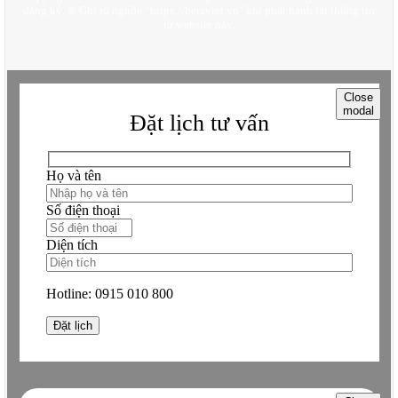
đăng ký. ® Ghi rõ nguồn "https://betaviet.vn" khi phát hành lại thông tin
từ website này.
Close
modal
Đặt lịch tư vấn
Họ và tên
Số điện thoại
Diện tích
Hotline:
0915 010 800