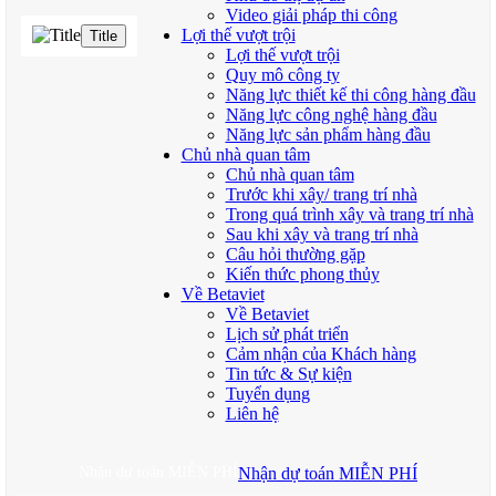
Video giải pháp thi công
Lợi thế vượt trội
Title
Lợi thế vượt trội
Quy mô công ty
Năng lực thiết kế thi công hàng đầu
Năng lực công nghệ hàng đầu
Năng lực sản phẩm hàng đầu
Chủ nhà quan tâm
Chủ nhà quan tâm
Trước khi xây/ trang trí nhà
Trong quá trình xây và trang trí nhà
Sau khi xây và trang trí nhà
Câu hỏi thường gặp
Kiến thức phong thủy
Về Betaviet
Về Betaviet
Lịch sử phát triển
Cảm nhận của Khách hàng
Tin tức & Sự kiện
Tuyển dụng
Liên hệ
Nhận dự toán MIỄN PHÍ
Nhận dự toán MIỄN PHÍ