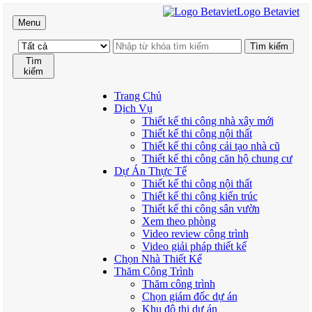
Logo Betaviet
Menu
Tìm
kiếm
Trang Chủ
Dịch Vụ
Thiết kế thi công nhà xây mới
Thiết kế thi công nội thất
Thiết kế thi công cải tạo nhà cũ
Thiết kế thi công căn hộ chung cư
Dự Án Thực Tế
Thiết kế thi công nội thất
Thiết kế thi công kiến trúc
Thiết kế thi công sân vườn
Xem theo phòng
Video review công trình
Video giải pháp thiết kế
Chọn Nhà Thiết Kế
Thăm Công Trình
Thăm công trình
Chọn giám đốc dự án
Khu đô thị dự án