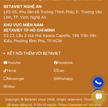
BETAVIET NGHỆ AN
:
LK5-05, Khu liền kề Trường Thịnh Phát, Đ. Trương Văn
Lĩnh, TP. Vinh, Nghệ An
KHU VỰC MIỀN NAM
:
BETAVIET TP HỒ CHÍ MINH
03.22, Lầu 3 toà nhà Asiana Capella, 184 Trần Văn
Kiểu, Phường Bình Phú, TP.HCM
KẾT NỐI THÊM VỚI BETAVIET
Youtube
Facebook
Tiktok
Zalo
Messenger
Whatsapp
Viber
Copyright © Betaviet since 2009, Alright reserverd. Thương hiệu
đã được đăng ký. ® Ghi rõ nguồn "https://betaviet.vn" khi phát