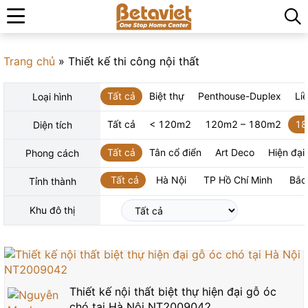
Trang chủ
»
Thiết kế thi công nội thất
Tất cả
Biệt thự
Penthouse-Duplex
Li
Loại hình
Tất cả
< 120m2
120m2 – 180m2
18
Diện tích
Tất cả
Tân cổ điển
Art Deco
Hiện đại
Phong cách
Tất cả
Hà Nội
TP Hồ Chí Minh
Bắc
Tỉnh thành
Khu đô thị
Thiết kế nội thất biệt thự hiện đại gỗ óc
chó tại Hà Nội NT2009042