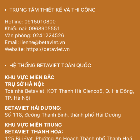
TRUNG TÂM THIẾT KẾ VÀ THI CÔNG
Hotline: 0915010800
Khiếu nại: 0968905551
Văn phòng: 0241224526
Email:
lienhe@betaviet.vn
Website:
https://betaviet.vn
HỆ THỐNG BETAVIET TOÀN QUỐC
KHU VỰC MIỀN BẮC
TRỤ SỞ HÀ NỘI
:
Toà nhà Betaviet, KĐT Thanh Hà Cienco5, Q. Hà Đông,
TP. Hà Nội
BETAVIET HẢI DƯƠNG
:
Số 118, đường Thanh Bình, thành phố Hải Dương
KHU VỰC MIỀN TRUNG
BETAVIET THANH HÓA:
125 Bùi Đạt, Phường An Hoạch Thành phố Thanh Hoá