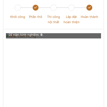
Mai Tiến Hưng
Khởi công
Phần thô
Thi công
Lắp đặt
Hoàn thành
nội thất
hoàn thiện
Chức vụ
: Kiến trúc sư chủ trì Nội thất
Số dự án đã thực hiện
: 0+
Số năm kinh nghiệm:
9
.
Đề xuất