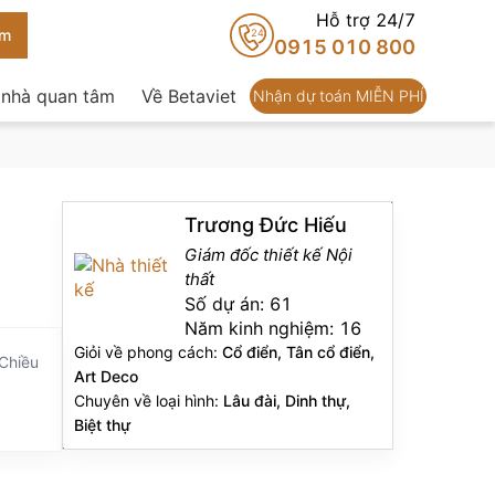
Hỗ trợ 24/7
24
0915 010 800
 nhà quan tâm
Về Betaviet
Nhận dự toán MIỄN PHÍ
Trương Đức Hiếu
Giám đốc thiết kế Nội
thất
Số dự án:
61
Năm kinh nghiệm:
16
Giỏi về phong cách:
Cổ điển, Tân cổ điển,
 Chiều
Art Deco
Chuyên về loại hình:
Lâu đài, Dinh thự,
Biệt thự