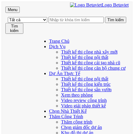
Logo Betaviet
Menu
Tìm
kiếm
Trang Chủ
Dịch Vụ
Thiết kế thi công nhà xây mới
Thiết kế thi công nội thất
Thiết kế thi công cải tạo nhà cũ
Thiết kế thi công căn hộ chung cư
Dự Án Thực Tế
Thiết kế thi công nội thất
Thiết kế thi công kiến trúc
Thiết kế thi công sân vườn
Xem theo phòng
Video review công trình
Video giải pháp thiết kế
Chọn Nhà Thiết Kế
Thăm Công Trình
Thăm công trình
Chọn giám đốc dự án
Khu đô thị dự án