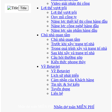
Video giải pháp thi công
Lợi thế vượt trội
Title
Lợi thế vượt trội
Quy mô công ty
Năng lực thiết kế thi công hàng đầu
Năng lực công nghệ hàng đầu
Năng lực sản phẩm hàng đầu
Chủ nhà quan tâm
Chủ nhà quan tâm
Trước khi xây/ trang trí nhà
Trong quá trình xây và trang trí nhà
Sau khi xây và trang trí nhà
Câu hỏi thường gặp
Kiến thức phong thủy
Về Betaviet
Về Betaviet
Lịch sử phát triển
Cảm nhận của Khách hàng
Tin tức & Sự kiện
Tuyển dụng
Liên hệ
Nhận dự toán MIỄN PHÍ
Nhận dự toán MIỄN PHÍ