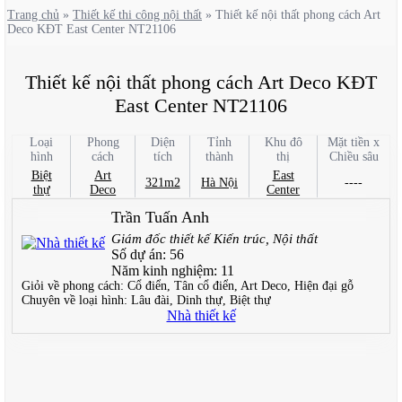
Trang chủ
»
Thiết kế thi công nội thất
»
Thiết kế nội thất phong cách Art
Deco KĐT East Center NT21106
Thiết kế nội thất phong cách Art Deco KĐT
East Center NT21106
Loại
Phong
Diện
Tỉnh
Khu đô
Mặt tiền x
hình
cách
tích
thành
thị
Chiều sâu
Biệt
Art
East
321m2
Hà Nội
----
thự
Deco
Center
Trần Tuấn Anh
Giám đốc thiết kế Kiến trúc, Nội thất
Số dự án:
56
Năm kinh nghiệm:
11
Giỏi về phong cách:
Cổ điển, Tân cổ điển, Art Deco, Hiện đại gỗ
Chuyên về loại hình:
Lâu đài, Dinh thự, Biệt thự
Nhà thiết kế