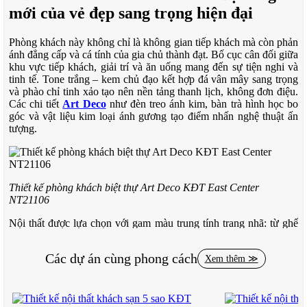
mới của vẻ đẹp sang trọng hiện đại
Phòng khách này không chỉ là không gian tiếp khách mà còn phản
ánh đẳng cấp và cá tính của gia chủ thành đạt. Bố cục cân đối giữa
khu vực tiếp khách, giải trí và ăn uống mang đến sự tiện nghi và
tinh tế. Tone trắng – kem chủ đạo kết hợp đá vân mây sang trọng
và phào chỉ tinh xảo tạo nên nền tảng thanh lịch, không đơn điệu.
Các chi tiết
Art Deco
như đèn treo ánh kim, bàn trà hình học bo
góc và vật liệu kim loại ánh gương tạo điểm nhấn nghệ thuật ấn
tượng.
Thiết kế phòng khách biệt thự Art Deco KĐT East Center
NT21106
Nội thất được lựa chọn với gam màu trung tính trang nhã: từ ghế
sofa nỉ cao cấp, ghế bành nude đến bàn ăn tròn thiết kế mềm mại,
tất cả đều góp phần tạo nên không gian hoàn hảo. Rèm cửa cao
Các dự án cùng phong cách
Xem thêm ≫
kịch trần màu xám không chỉ tối ưu ánh sáng mà còn làm nổi bật
chiều cao trần biệt thự cao cấp.
Ánh sáng được phân bổ khéo léo qua đèn trần âm tường và đèn