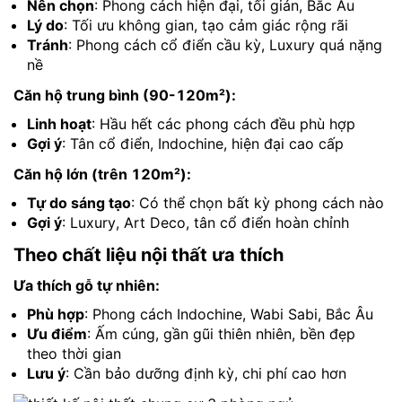
Nên chọn
: Phong cách hiện đại, tối giản, Bắc Âu
Lý do
: Tối ưu không gian, tạo cảm giác rộng rãi
Tránh
: Phong cách cổ điển cầu kỳ, Luxury quá nặng
nề
Căn hộ trung bình (90-120m²):
Linh hoạt
: Hầu hết các phong cách đều phù hợp
Gợi ý
: Tân cổ điển, Indochine, hiện đại cao cấp
Căn hộ lớn (trên 120m²):
Tự do sáng tạo
: Có thể chọn bất kỳ phong cách nào
Gợi ý
: Luxury, Art Deco, tân cổ điển hoàn chỉnh
Theo chất liệu nội thất ưa thích
Ưa thích gỗ tự nhiên:
Phù hợp
: Phong cách Indochine, Wabi Sabi, Bắc Âu
Ưu điểm
: Ấm cúng, gần gũi thiên nhiên, bền đẹp
theo thời gian
Lưu ý
: Cần bảo dưỡng định kỳ, chi phí cao hơn