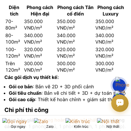
Diện
Phong cách
Phong cách Tân
Phong cách
tích
Hiện đại
cổ điển
Luxury
70-
350.000
350.000
350.000
80m²
VNĐ/m²
VNĐ/m²
VNĐ/m²
80-
340.000
340.000
340.000
100m²
VNĐ/m²
VNĐ/m²
VNĐ/m²
100-
320.000
320.000
320.000
120m²
VNĐ/m²
VNĐ/m²
VNĐ/m²
Trên
300.000
300.000
300.000
120m²
VNĐ/m²
VNĐ/m²
VNĐ/m²
Các gói dịch vụ thiết kế:
Gói cơ bản
: Bản vẽ 2D + 3D phối cảnh
Gói tiêu chuẩn
: Bản vẽ chi tiết + 3D + dự toán sơ bộ
Gói cao cấp
: Thiết kế hoàn chỉnh + giám sát thi công
Chi phí thi công
Bảng báo giá
thi công hoàn thiện nội thất
theo phong
cách
(cho 1 phòng ngủ, 1 phòng khách, 1 phòng bếp).
Gọi ngay
Zalo
Kiến trúc
Nội thất