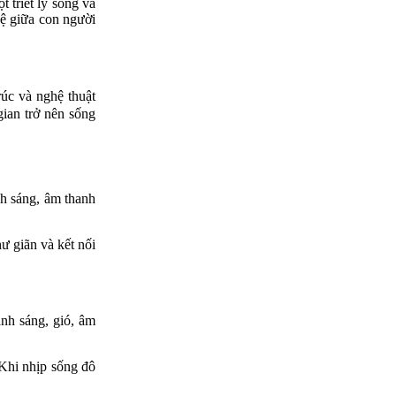
 triết lý sống và
hệ giữa con người
rúc và nghệ thuật
ian trở nên sống
nh sáng, âm thanh
ư giãn và kết nối
ánh sáng, gió, âm
 Khi nhịp sống đô