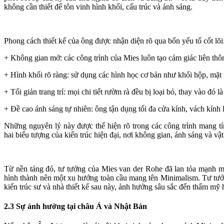
không cần thiết để tôn vinh hình khối, cấu trúc và ánh sáng.
Phong cách thiết kế của ông được nhận diện rõ qua bốn yếu tố cốt lõi
+ Không gian mở: các công trình của Mies luôn tạo cảm giác liên thôn
+ Hình khối rõ ràng: sử dụng các hình học cơ bản như khối hộp, mặt 
+ Tối giản trang trí: mọi chi tiết rườm rà đều bị loại bỏ, thay vào đó là
+ Đề cao ánh sáng tự nhiên: ông tận dụng tối đa cửa kính, vách kính l
Những nguyên lý này được thể hiện rõ trong các công trình mang t
hai biểu tượng của kiến trúc hiện đại, nơi không gian, ánh sáng và vật
Từ nền tảng đó, tư tưởng của Mies van der Rohe đã lan tỏa mạnh mẽ 
hình thành nên một xu hướng toàn cầu mang tên Minimalism. Tư tưởng 
kiến trúc sư và nhà thiết kế sau này, ảnh hưởng sâu sắc đến thẩm mỹ hi
2.3 Sự ảnh hưởng tại châu Á và Nhật Bản