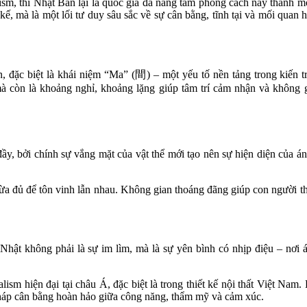
m, thì Nhật Bản lại là quốc gia đã nâng tầm phong cách này thành một
ế, mà là một lối tư duy sâu sắc về sự cân bằng, tĩnh tại và mối quan 
n, đặc biệt là khái niệm “Ma” (間) – một yếu tố nền tảng trong kiến t
 còn là khoảng nghỉ, khoảng lặng giúp tâm trí cảm nhận và không g
ầy, bởi chính sự vắng mặt của vật thể mới tạo nên sự hiện diện của á
a đủ để tôn vinh lẫn nhau. Không gian thoáng đãng giúp con người th
Nhật không phải là sự im lìm, mà là sự yên bình có nhịp điệu – nơi 
 hiện đại tại châu Á, đặc biệt là trong thiết kế nội thất Việt Nam.
 pháp cân bằng hoàn hảo giữa công năng, thẩm mỹ và cảm xúc.