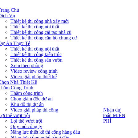
Trang Chủ
Dịch Vụ
Thiết kế thi công nhà xây mới
Thiết kế thi công nội thất
Thiết kế thi công cải tạo nhà cũ
Thiết kế thi công căn hộ chung cư
Dự Án Thực Tế
Thiết kế thi công nội thất
Thiết kế thi công kiến trúc
Thiết kế thi công sân vườn
Xem theo phòng
Video review công trình
Video giải pháp thiết kế
Chọn Nhà Thiết Kế
Thăm Công Trình
Thăm công trình
Chọn giám đốc dự án
Khu đô thị dự án
Video giải pháp thi công
Nhận dự
Nhận dự
toán MIỄN
ợi thế vượt trội
toán MIỄN
PHÍ
Lợi thế vượt trội
PHÍ
Quy mô công ty
Năng lực thiết kế thi công hàng đầu
Năng lực công nghệ hàng đầu