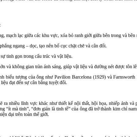
:
g, mạch lạc giữa các khu vực, xóa bỏ ranh giới giữa bên trong và bên 
phẳng ngang – dọc, tạo nên bố cục chặt chẽ và cân đối.
 sự tinh gọn trong cấu trúc và vật liệu.
ớn và không gian tràn ánh sáng, giúp vật liệu và đường nét được tôn lê
ính biểu tượng của ông như Pavilion Barcelona (1929) và Farnswort
 liệu đạt đến sự cân bằng tuyệt đối.
ra nhiều lĩnh vực khác như thiết kế nội thất, hội họa, nhiếp ảnh và
“ít mà tinh”, “đơn giản là tinh tế” của ông đã trở thành kim chỉ nam
ện đại trên toàn thế giới.