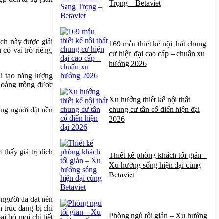
Trọng – Betaviet
ch này được giải
169 mẫu thiết kế nội thất chung
 có vai trò riêng,
cư hiện đại cao cấp – chuẩn xu
hướng 2026
ái tạo năng lượng
hoảng trống được
Xu hướng thiết kế nội thất
chung cư tân cổ điển hiện đại
ững người đặt nền
2026
thấy giá trị đích
Thiết kế phòng khách tối giản –
Xu hướng sống hiện đại cùng
Betaviet
 người đã đặt nền
 trúc đang bị chi
Phòng ngủ tối giản – Xu hướng
ại bỏ mọi chi tiết