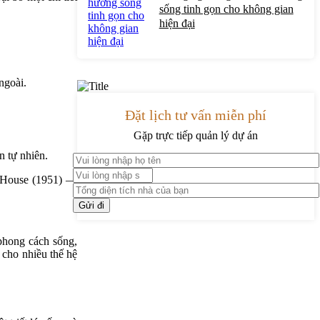
sống tinh gọn cho không gian
hiện đại
ngoài.
Đặt lịch tư vấn miễn phí
Gặp trực tiếp quản lý dự án
n tự nhiên.
h House (1951) —
 phong cách sống,
 cho nhiều thế hệ