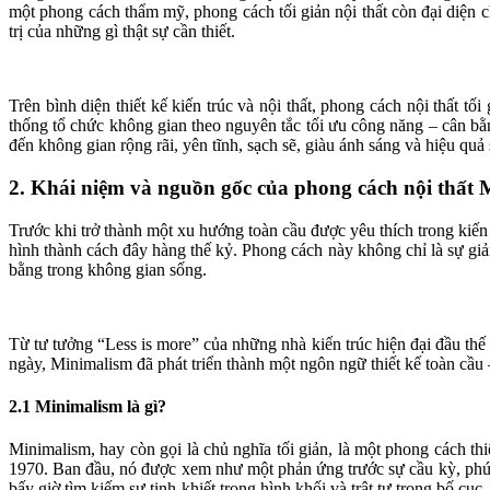
một phong cách thẩm mỹ, phong cách tối giản nội thất còn đại diện c
trị của những gì thật sự cần thiết.
Trên bình diện thiết kế kiến trúc và nội thất, phong cách nội thất tố
thống tổ chức không gian theo nguyên tắc tối ưu công năng – cân bằn
đến không gian rộng rãi, yên tĩnh, sạch sẽ, giàu ánh sáng và hiệu quả
2. Khái niệm và nguồn gốc của phong cách nội thất 
Trước khi trở thành một xu hướng toàn cầu được yêu thích trong kiến 
hình thành cách đây hàng thế kỷ. Phong cách này không chỉ là sự giản
bằng trong không gian sống.
Từ tư tưởng “Less is more” của những nhà kiến trúc hiện đại đầu th
ngày, Minimalism đã phát triển thành một ngôn ngữ thiết kế toàn cầu
2.1 Minimalism là gì?
Minimalism, hay còn gọi là chủ nghĩa tối giản, là một phong cách th
1970. Ban đầu, nó được xem như một phản ứng trước sự cầu kỳ, phức tạ
bấy giờ tìm kiếm sự tinh khiết trong hình khối và trật tự trong bố cụ