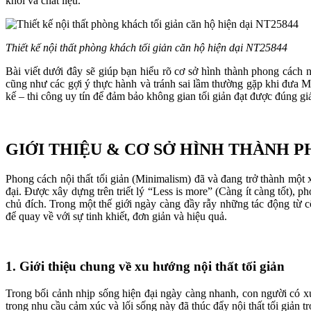
khối và chất liệu.
Thiết kế nội thất phòng khách tối giản căn hộ hiện dại NT25844
Bài viết dưới đây sẽ giúp bạn hiểu rõ cơ sở hình thành phong cách n
cũng như các gợi ý thực hành và tránh sai lầm thường gặp khi đưa Min
kế – thi công uy tín để đảm bảo không gian tối giản đạt được đúng 
GIỚI THIỆU & CƠ SỞ HÌNH THÀNH P
Phong cách nội thất tối giản (Minimalism) đã và đang trở thành một x
đại. Được xây dựng trên triết lý “Less is more” (Càng ít càng tốt), p
chủ đích. Trong một thế giới ngày càng đầy rẫy những tác động từ c
để quay về với sự tinh khiết, đơn giản và hiệu quả.
1. Giới thiệu chung về xu hướng nội thất tối giản
Trong bối cảnh nhịp sống hiện đại ngày càng nhanh, con người có x
trong nhu cầu cảm xúc và lối sống này đã thúc đẩy nội thất tối giản 