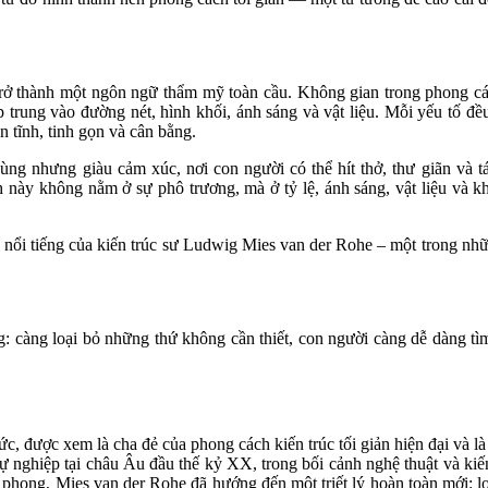
trở thành một ngôn ngữ thẩm mỹ toàn cầu. Không gian trong phong cá
p trung vào đường nét, hình khối, ánh sáng và vật liệu. Mỗi yếu tố đều
n tĩnh, tinh gọn và cân bằng.
ùng nhưng giàu cảm xúc, nơi con người có thể hít thở, thư giãn và t
 này không nằm ở sự phô trương, mà ở tỷ lệ, ánh sáng, vật liệu và k
ói nổi tiếng của kiến trúc sư Ludwig Mies van der Rohe – một trong nh
: càng loại bỏ những thứ không cần thiết, con người càng dễ dàng tìm 
 được xem là cha đẻ của phong cách kiến trúc tối giản hiện đại và là
ự nghiệp tại châu Âu đầu thế kỷ XX, trong bối cảnh nghệ thuật và kiến
n phong, Mies van der Rohe đã hướng đến một triết lý hoàn toàn mới: lo