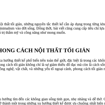
ội thất tối giản, những nguyên tắc thiết kế cần áp dụng trong từng k
imalism vào đời sống. Đồng thời, bài viết cũng cung cấp tiêu chí lựa 
giá trị thẩm mỹ và công năng như mong muốn.
HONG CÁCH NỘI THẤT TỐI GIẢN
u hướng thiết kế phổ biến trên toàn thế giới, đặc biệt là trong các khô
hong cách tối giản không chỉ là sự giảm thiểu đồ đạc mà còn là cách số
ông nghệ, vật chất, và những yếu tố ngoại cảnh, phong cách tối giản
u hướng tìm đến các không gian sống tinh gọn, nhẹ nhàng và dễ thở. 
trở thành một trong những xu hướng thiết kế được ưa chuộng nhất hiện 