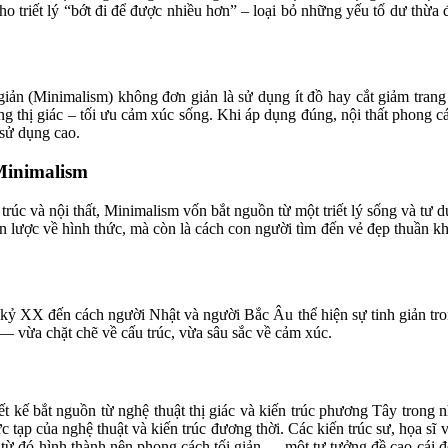
ho triết lý “bớt đi để được nhiều hơn” – loại bỏ những yếu tố dư thừa
i giản (Minimalism) không đơn giản là sử dụng ít đồ hay cắt giảm trang
g thị giác – tối ưu cảm xúc sống. Khi áp dụng đúng, nội thất phong c
 sử dụng cao.
Minimalism
trúc và nội thất, Minimalism vốn bắt nguồn từ một triết lý sống và tư
 lược về hình thức, mà còn là cách con người tìm đến vẻ đẹp thuần khiế
ế kỷ XX đến cách người Nhật và người Bắc Âu thể hiện sự tinh giản tr
 — vừa chặt chẽ về cấu trúc, vừa sâu sắc về cảm xúc.
iết kế bắt nguồn từ nghệ thuật thị giác và kiến trúc phương Tây tron
p của nghệ thuật và kiến trúc đương thời. Các kiến trúc sư, họa sĩ và
c, từ đó hình thành nên phong cách tối giản — một tư tưởng đề cao cái 