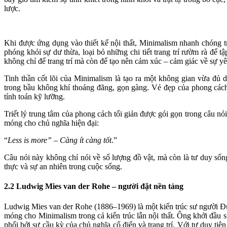
lược.
Khi được ứng dụng vào thiết kế nội thất, Minimalism nhanh chóng 
phóng khỏi sự dư thừa, loại bỏ những chi tiết trang trí rườm rà để tậ
không chỉ để trang trí mà còn để tạo nên cảm xúc – cảm giác về sự yê
Tinh thần cốt lõi của Minimalism là tạo ra một không gian vừa đủ d
trong bầu không khí thoáng đãng, gọn gàng. Vẻ đẹp của phong cách
tính toán kỹ lưỡng.
Triết lý trung tâm của phong cách tối giản được gói gọn trong câu n
móng cho chủ nghĩa hiện đại:
“
Less is more” – Càng ít càng tốt
.”
Câu nói này không chỉ nói về số lượng đồ vật, mà còn là tư duy sống
thực và sự an nhiên trong cuộc sống.
2.2 Ludwig Mies van der Rohe – người đặt nền tảng
Ludwig Mies van der Rohe (1886–1969) là một kiến trúc sư người Đức,
móng cho Minimalism trong cả kiến trúc lẫn nội thất. Ông khởi đầu s
phối bởi sự cầu kỳ của chủ nghĩa cổ điển và trang trí. Với tư duy tiê