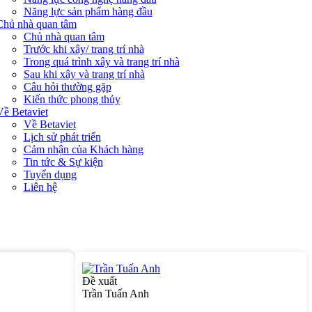
Năng lực sản phẩm hàng đầu
Chủ nhà quan tâm
Chủ nhà quan tâm
Trước khi xây/ trang trí nhà
Trong quá trình xây và trang trí nhà
Sau khi xây và trang trí nhà
Câu hỏi thường gặp
Kiến thức phong thủy
Về Betaviet
Về Betaviet
Lịch sử phát triển
Cảm nhận của Khách hàng
Tin tức & Sự kiện
Tuyển dụng
Liên hệ
Đề xuất
Trần Tuấn Anh