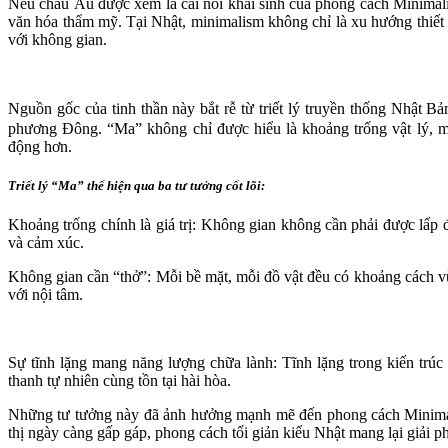
Nếu châu Âu được xem là cái nôi khai sinh của phong cách Minimalis
văn hóa thẩm mỹ. Tại Nhật, minimalism không chỉ là xu hướng thiết k
với không gian.
Nguồn gốc của tinh thần này bắt rễ từ triết lý truyền thống Nhật Bả
phương Đông. “Ma” không chỉ được hiểu là khoảng trống vật lý, mà
động hơn.
Triết lý “Ma” thể hiện qua ba tư tưởng cốt lõi:
Khoảng trống chính là giá trị: Không gian không cần phải được lấp đ
và cảm xúc.
Không gian cần “thở”: Mỗi bề mặt, mỗi đồ vật đều có khoảng cách vừ
với nội tâm.
Sự tĩnh lặng mang năng lượng chữa lành: Tĩnh lặng trong kiến trúc 
thanh tự nhiên cùng tồn tại hài hòa.
Những tư tưởng này đã ảnh hưởng mạnh mẽ đến phong cách Minimalism
thị ngày càng gấp gáp, phong cách tối giản kiểu Nhật mang lại giải