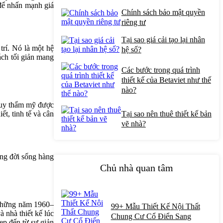
 để nhấn mạnh giá
Chính sách bảo mật quyền
riêng tư
Tại sao giá cải tạo lại nhân
 trí. Nó là một hệ
hệ số?
ách tối giản mang
Các bước trong quá trình
thiết kế của Betaviet như thế
nào?
 duy thẩm mỹ được
t, tinh tế và cân
Tại sao nên thuê thiết kế bản
vẽ nhà?
ong đời sống hàng
Chủ nhà quan tâm
g những năm 1960–
99+ Mẫu Thiết Kế Nội Thất
 nhà thiết kế lúc
Chung Cư Cổ Điển Sang
đẹp đến từ sự giản