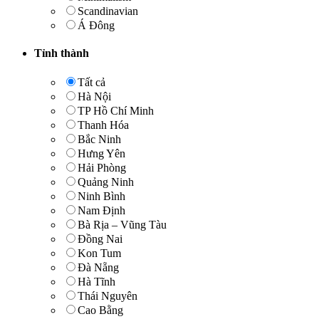
Scandinavian
Á Đông
Tỉnh thành
Tất cả
Hà Nội
TP Hồ Chí Minh
Thanh Hóa
Bắc Ninh
Hưng Yên
Hải Phòng
Quảng Ninh
Ninh Bình
Nam Định
Bà Rịa – Vũng Tàu
Đồng Nai
Kon Tum
Đà Nẵng
Hà Tĩnh
Thái Nguyên
Cao Bằng