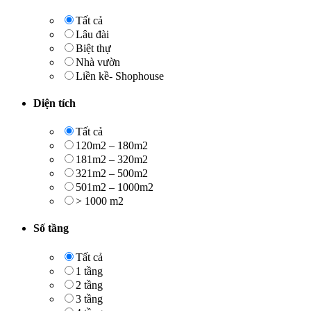
Tất cả
Lâu đài
Biệt thự
Nhà vườn
Liền kề- Shophouse
Diện tích
Tất cả
120m2 – 180m2
181m2 – 320m2
321m2 – 500m2
501m2 – 1000m2
> 1000 m2
Số tầng
Tất cả
1 tầng
2 tầng
3 tầng