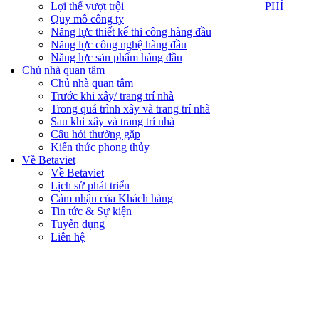
PHÍ
Lợi thế vượt trội
PHÍ
Quy mô công ty
Năng lực thiết kế thi công hàng đầu
Năng lực công nghệ hàng đầu
Năng lực sản phẩm hàng đầu
Chủ nhà quan tâm
Chủ nhà quan tâm
Trước khi xây/ trang trí nhà
Trong quá trình xây và trang trí nhà
Sau khi xây và trang trí nhà
Câu hỏi thường gặp
Kiến thức phong thủy
Về Betaviet
Về Betaviet
Lịch sử phát triển
Cảm nhận của Khách hàng
Tin tức & Sự kiện
Tuyển dụng
Liên hệ