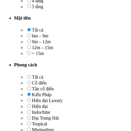
4 tầng
5 tầng
Mặt tiền
Tất cả
6m – 9m
9m – 12m
12m – 15m
> 15m
Phong cách
Tất cả
Cổ điển
Tân cổ điển
Kiểu Pháp
Hiện đại Luxury
Hiện đại
Indochine
Địa Trung Hải
Tropical
Minimalism