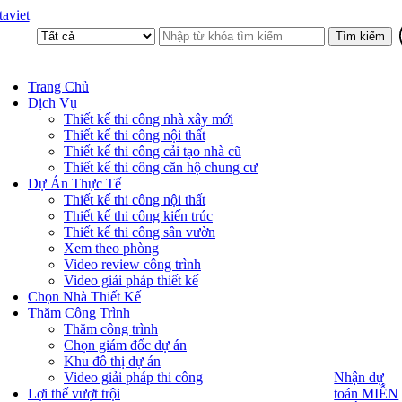
aviet
Trang Chủ
Dịch Vụ
Thiết kế thi công nhà xây mới
Thiết kế thi công nội thất
Thiết kế thi công cải tạo nhà cũ
Thiết kế thi công căn hộ chung cư
Dự Án Thực Tế
Thiết kế thi công nội thất
Thiết kế thi công kiến trúc
Thiết kế thi công sân vườn
Xem theo phòng
Video review công trình
Video giải pháp thiết kế
Chọn Nhà Thiết Kế
Thăm Công Trình
Thăm công trình
Chọn giám đốc dự án
Khu đô thị dự án
Video giải pháp thi công
Nhận dự
Nhận dự
toán MIỄN
Lợi thế vượt trội
toán MIỄN