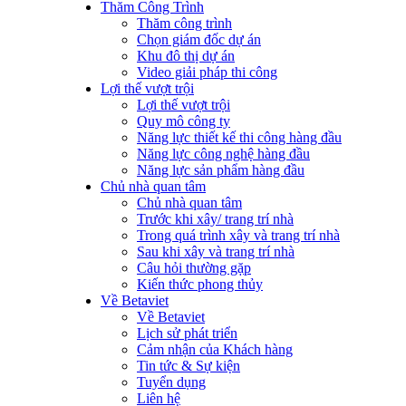
Thăm Công Trình
Thăm công trình
Chọn giám đốc dự án
Khu đô thị dự án
Video giải pháp thi công
Lợi thế vượt trội
Lợi thế vượt trội
Quy mô công ty
Năng lực thiết kế thi công hàng đầu
Năng lực công nghệ hàng đầu
Năng lực sản phẩm hàng đầu
Chủ nhà quan tâm
Chủ nhà quan tâm
Trước khi xây/ trang trí nhà
Trong quá trình xây và trang trí nhà
Sau khi xây và trang trí nhà
Câu hỏi thường gặp
Kiến thức phong thủy
Về Betaviet
Về Betaviet
Lịch sử phát triển
Cảm nhận của Khách hàng
Tin tức & Sự kiện
Tuyển dụng
Liên hệ