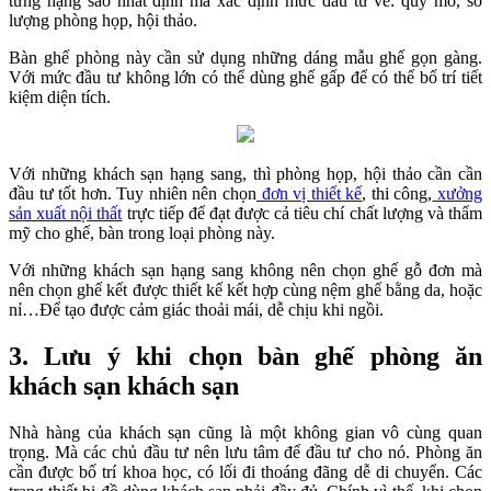
từng hạng sao nhất định mà xác định mức đầu tư về: quy mô, số
lượng phòng họp, hội thảo.
Bàn ghế phòng này cần sử dụng những dáng mẫu ghế gọn gàng.
Với mức đầu tư không lớn có thể dùng ghế gấp để có thể bố trí tiết
kiệm diện tích.
Với những khách sạn hạng sang, thì phòng họp, hội thảo cần cần
đầu tư tốt hơn. Tuy nhiên nên chọn
đơn vị thiết kế
, thi công,
xưởng
sản xuất nội thất
trực tiếp để đạt được cả tiêu chí chất lượng và thẩm
mỹ cho ghế, bàn trong loại phòng này.
Với những khách sạn hạng sang không nên chọn ghế gỗ đơn mà
nên chọn ghế kết được thiết kế kết hợp cùng nệm ghế bằng da, hoặc
nỉ…Để tạo được cảm giác thoải mái, dễ chịu khi ngồi.
3. Lưu ý khi chọn bàn ghế phòng ăn
khách sạn khách sạn
Nhà hàng của khách sạn cũng là một không gian vô cùng quan
trọng. Mà các chủ đầu tư nên lưu tâm để đầu tư cho nó. Phòng ăn
cần được bố trí khoa học, có lối đi thoáng đãng dễ di chuyển. Các