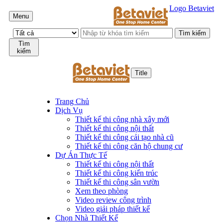
Logo Betaviet
Menu
Tìm
kiếm
Title
Trang Chủ
Dịch Vụ
Thiết kế thi công nhà xây mới
Thiết kế thi công nội thất
Thiết kế thi công cải tạo nhà cũ
Thiết kế thi công căn hộ chung cư
Dự Án Thực Tế
Thiết kế thi công nội thất
Thiết kế thi công kiến trúc
Thiết kế thi công sân vườn
Xem theo phòng
Video review công trình
Video giải pháp thiết kế
Chọn Nhà Thiết Kế