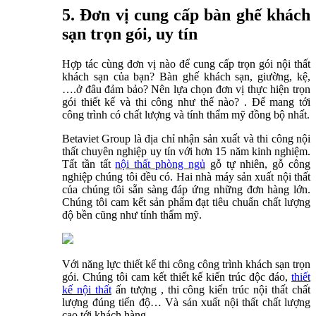
5.
Đơn vị cung cấp bàn ghế khách
sạn trọn gói, uy tín
Hợp tác cùng đơn vị nào để cung cấp trọn gói nội thất
khách sạn của bạn? Bàn ghế khách sạn, giường, kệ,
….ở đâu đảm bảo? Nên lựa chọn đơn vị thực hiện trọn
gói thiết kế và thi công như thế nào? . Để mang tới
công trình có chất lượng và tính thẩm mỹ đồng bộ nhất.
Betaviet Group là địa chỉ nhận sản xuất và thi công nội
thất chuyên nghiệp uy tín với hơn 15 năm kinh nghiệm.
Tất tần tất
nội thất phòng ngủ
gỗ tự nhiên, gỗ công
nghiệp chúng tôi đều có. Hai nhà máy sản xuất nội thất
của chúng tôi sẵn sàng đáp ứng những đơn hàng lớn.
Chúng tôi cam kết sản phẩm đạt tiêu chuẩn chất lượng
độ bền cũng như tính thẩm mỹ.
Với năng lực thiết kế thi công công trình khách sạn trọn
gói. Chúng tôi cam kết thiết kế kiến trúc độc đáo,
thiết
kế nội thất
ấn tượng , thi công kiến trúc nội thất chất
lượng đúng tiến độ… Và sản xuất nội thất chất lượng
cao tới khách hàng.