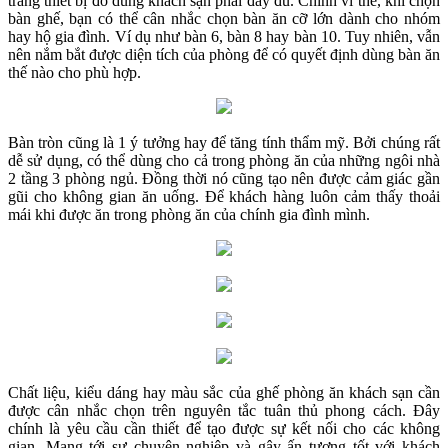
trang thiết bị đồ dùng khách sạn phải đầy đủ. Chính vì thế, khi chọn
bàn ghế, bạn có thể cân nhắc chọn bàn ăn cỡ lớn dành cho nhóm
hay hộ gia đình. Ví dụ như bàn 6, bàn 8 hay bàn 10. Tuy nhiên, vẫn
nên nắm bắt được diện tích của phòng để có quyết định dùng bàn ăn
thế nào cho phù hợp.
Bàn tròn cũng là 1 ý tưởng hay để tăng tính thẩm mỹ. Bởi chúng rất
dễ sử dụng, có thể dùng cho cả trong phòng ăn của những ngôi nhà
2 tầng 3 phòng ngủ. Đồng thời nó cũng tạo nên được cảm giác gần
gũi cho không gian ăn uống. Để khách hàng luôn cảm thấy thoải
mái khi được ăn trong phòng ăn của chính gia đình mình.
Chất liệu, kiểu dáng hay màu sắc của ghế phòng ăn khách sạn cần
được cân nhắc chọn trên nguyên tắc tuân thủ phong cách. Đây
chính là yêu cầu cần thiết để tạo được sự kết nối cho các không
gian. Mang tới sự chuyên nghiệp và gây ấn tượng tốt với khách