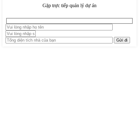
Gặp trực tiếp quản lý dự án
TRUNG TÂM THIẾT KẾ VÀ THI CÔNG
Hotline: 0915010800
Khiếu nại: 0968905551
Văn phòng: 0241224526
Email:
lienhe@betaviet.vn
Website:
https://betaviet.vn