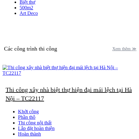
Biệt thự
500m2
Art Deco
Các công trình thi công
Xem thêm ≫
Thi công xây nhà biệt thự hiện đại mái lệch tại Hà
Nội – TC22117
Khởi công
Phần thô
Thi công nội thất
Lắp đặt hoàn thiện
Hoàn thành