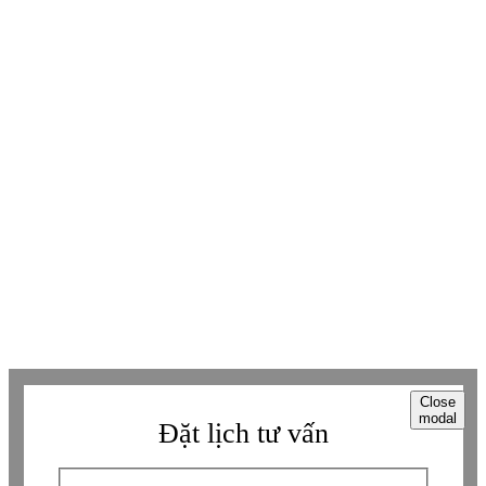
Youtube
Youtube
Facebook
Facebook
Tiktok
Tiktok
Zalo
Zalo
Messenger
Messenger
Whatsapp
Whatsapp
Viber
Viber
Copyright © Betaviet since 2009, Alright reserverd. Thương hiệu đã được
đăng ký. ® Ghi rõ nguồn "https://betaviet.vn" khi phát hành lại thông tin
từ website này.
Close
modal
Đặt lịch tư vấn