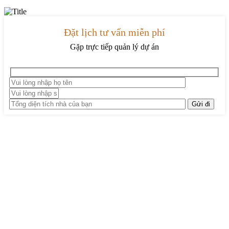
Đặt lịch tư vấn miễn phí
Gặp trực tiếp quản lý dự án
TRUNG TÂM THIẾT KẾ VÀ THI CÔNG
Hotline: 0915010800
Khiếu nại: 0968905551
Văn phòng: 0241224526
Email:
lienhe@betaviet.vn