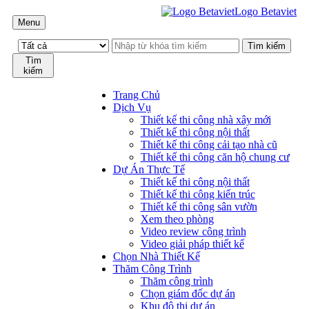
Logo Betaviet
Menu
Tìm
kiếm
Trang Chủ
Dịch Vụ
Thiết kế thi công nhà xây mới
Thiết kế thi công nội thất
Thiết kế thi công cải tạo nhà cũ
Thiết kế thi công căn hộ chung cư
Dự Án Thực Tế
Thiết kế thi công nội thất
Thiết kế thi công kiến trúc
Thiết kế thi công sân vườn
Xem theo phòng
Video review công trình
Video giải pháp thiết kế
Chọn Nhà Thiết Kế
Thăm Công Trình
Thăm công trình
Chọn giám đốc dự án
Khu đô thị dự án