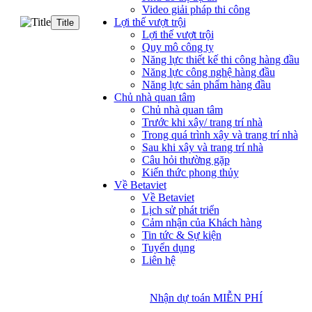
Video giải pháp thi công
Lợi thế vượt trội
Title
Lợi thế vượt trội
Quy mô công ty
Năng lực thiết kế thi công hàng đầu
Năng lực công nghệ hàng đầu
Năng lực sản phẩm hàng đầu
Chủ nhà quan tâm
Chủ nhà quan tâm
Trước khi xây/ trang trí nhà
Trong quá trình xây và trang trí nhà
Sau khi xây và trang trí nhà
Câu hỏi thường gặp
Kiến thức phong thủy
Về Betaviet
Về Betaviet
Lịch sử phát triển
Cảm nhận của Khách hàng
Tin tức & Sự kiện
Tuyển dụng
Liên hệ
Nhận dự toán MIỄN PHÍ
Nhận dự toán MIỄN PHÍ