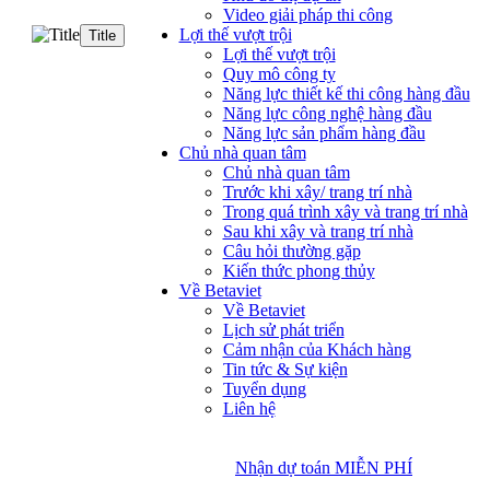
Video giải pháp thi công
Lợi thế vượt trội
Title
Lợi thế vượt trội
Quy mô công ty
Năng lực thiết kế thi công hàng đầu
Năng lực công nghệ hàng đầu
Năng lực sản phẩm hàng đầu
Chủ nhà quan tâm
Chủ nhà quan tâm
Trước khi xây/ trang trí nhà
Trong quá trình xây và trang trí nhà
Sau khi xây và trang trí nhà
Câu hỏi thường gặp
Kiến thức phong thủy
Về Betaviet
Về Betaviet
Lịch sử phát triển
Cảm nhận của Khách hàng
Tin tức & Sự kiện
Tuyển dụng
Liên hệ
Nhận dự toán MIỄN PHÍ
Nhận dự toán MIỄN PHÍ