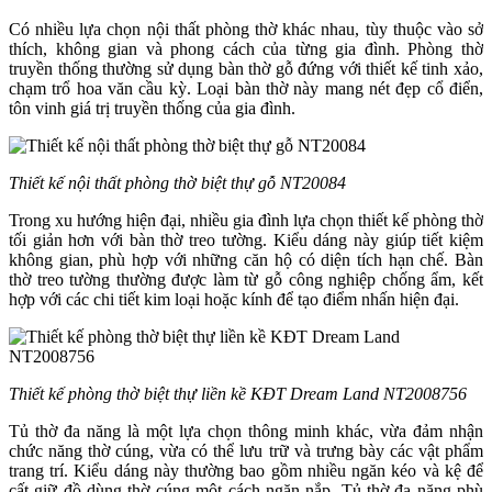
Có nhiều lựa chọn nội thất phòng thờ khác nhau, tùy thuộc vào sở
thích, không gian và phong cách của từng gia đình. Phòng thờ
truyền thống thường sử dụng bàn thờ gỗ đứng với thiết kế tinh xảo,
chạm trổ hoa văn cầu kỳ. Loại bàn thờ này mang nét đẹp cổ điển,
tôn vinh giá trị truyền thống của gia đình.
Thiết kế nội thất phòng thờ biệt thự gỗ NT20084
Trong xu hướng hiện đại, nhiều gia đình lựa chọn thiết kế phòng thờ
tối giản hơn với bàn thờ treo tường. Kiểu dáng này giúp tiết kiệm
không gian, phù hợp với những căn hộ có diện tích hạn chế. Bàn
thờ treo tường thường được làm từ gỗ công nghiệp chống ẩm, kết
hợp với các chi tiết kim loại hoặc kính để tạo điểm nhấn hiện đại.
Thiết kế phòng thờ biệt thự liền kề KĐT Dream Land NT2008756
Tủ thờ đa năng là một lựa chọn thông minh khác, vừa đảm nhận
chức năng thờ cúng, vừa có thể lưu trữ và trưng bày các vật phẩm
trang trí. Kiểu dáng này thường bao gồm nhiều ngăn kéo và kệ để
cất giữ đồ dùng thờ cúng một cách ngăn nắp. Tủ thờ đa năng phù