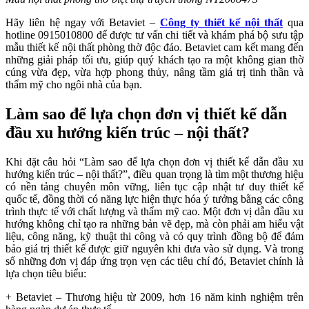
Hãy liên hệ ngay với Betaviet –
Công ty thiết kế nội thất
qua
hotline 0915010800 để được tư vấn chi tiết và khám phá bộ sưu tập
mẫu thiết kế nội thất phòng thờ độc đáo. Betaviet cam kết mang đến
những giải pháp tối ưu, giúp quý khách tạo ra một không gian thờ
cúng vừa đẹp, vừa hợp phong thủy, nâng tầm giá trị tinh thần và
thẩm mỹ cho ngôi nhà của bạn.
Làm sao để lựa chọn đơn vị thiết kế dẫn
đầu xu hướng kiến trúc – nội thất?
Khi đặt câu hỏi “Làm sao để lựa chọn đơn vị thiết kế dẫn đầu xu
hướng kiến trúc – nội thất?”, điều quan trọng là tìm một thương hiệu
có nền tảng chuyên môn vững, liên tục cập nhật tư duy thiết kế
quốc tế, đồng thời có năng lực hiện thực hóa ý tưởng bằng các công
trình thực tế với chất lượng và thẩm mỹ cao. Một đơn vị dẫn đầu xu
hướng không chỉ tạo ra những bản vẽ đẹp, mà còn phải am hiểu vật
liệu, công năng, kỹ thuật thi công và có quy trình đồng bộ để đảm
bảo giá trị thiết kế được giữ nguyên khi đưa vào sử dụng. Và trong
số những đơn vị đáp ứng trọn vẹn các tiêu chí đó, Betaviet chính là
lựa chọn tiêu biểu:
+ Betaviet – Thương hiệu từ 2009, hơn 16 năm kinh nghiệm trên