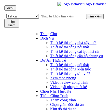
Logo Betaviet
Menu
Tìm
kiếm
Trang Chủ
Dịch Vụ
Thiết kế thi công nhà xây mới
Thiết kế thi công nội thất
Thiết kế thi công cải tạo nhà cũ
Thiết kế thi công căn hộ chung cư
Dự Án Thực Tế
Thiết kế thi công nội thất
Thiết kế thi công kiến trúc
Thiết kế thi công sân vườn
Xem theo phòng
Video review công trình
Video giải pháp thiết kế
Chọn Nhà Thiết Kế
Thăm Công Trình
Thăm công trình
Chọn giám đốc dự án
Khu đô thị dự án