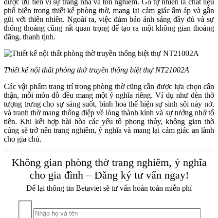
được ưu tiên vì sự trang nhã và tôn nghiêm. Gỗ tự nhiên là chất liệu
phổ biến trong thiết kế phòng thờ, mang lại cảm giác ấm áp và gần
gũi với thiên nhiên. Ngoài ra, việc đảm bảo ánh sáng đầy đủ và sự
thông thoáng cũng rất quan trọng để tạo ra một không gian thoáng
đãng, thanh tịnh.
Thiết kế nội thất phòng thờ truyền thống biệt thự NT21002A
Các vật phẩm trang trí trong phòng thờ cũng cần được lựa chọn cẩn
thận, mỗi món đồ đều mang một ý nghĩa riêng. Ví dụ như đèn thờ
tượng trưng cho sự sáng suốt, bình hoa thể hiện sự sinh sôi nảy nở,
và tranh thờ mang thông điệp về lòng thành kính và sự tưởng nhớ tổ
tiên. Khi kết hợp hài hòa các yếu tố phong thủy, không gian thờ
cúng sẽ trở nên trang nghiêm, ý nghĩa và mang lại cảm giác an lành
cho gia chủ.
Không gian phòng thờ trang nghiêm, ý nghĩa
cho gia đình – Đăng ký tư vấn ngay!
Để lại thông tin Betaviet sẽ tư vấn hoàn toàn miễn phí