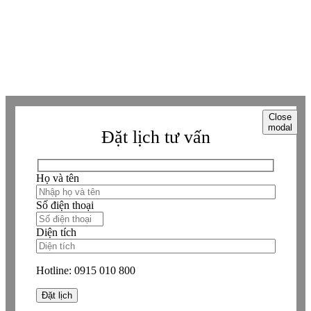
Copyright © Betaviet since 2009, Alright reserverd. Thương hiệu đã được
đăng ký. ® Ghi rõ nguồn "https://betaviet.vn" khi phát hành lại thông tin
từ website này.
Close
modal
Đặt lịch tư vấn
Họ và tên
Số điện thoại
Diện tích
Hotline:
0915 010 800