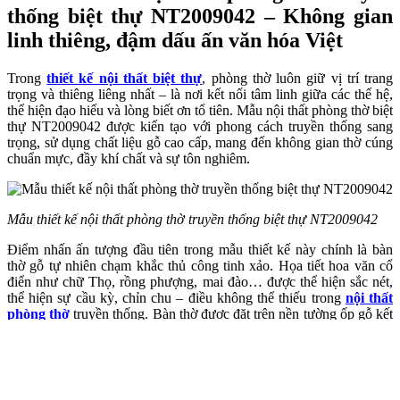
thống biệt thự NT2009042 – Không gian
linh thiêng, đậm dấu ấn văn hóa Việt
Trong
thiết kế nội thất biệt thự
, phòng thờ luôn giữ vị trí trang
trọng và thiêng liêng nhất – là nơi kết nối tâm linh giữa các thế hệ,
thể hiện đạo hiếu và lòng biết ơn tổ tiên. Mẫu nội thất phòng thờ biệt
thự NT2009042 được kiến tạo với phong cách truyền thống sang
trọng, sử dụng chất liệu gỗ cao cấp, mang đến không gian thờ cúng
chuẩn mực, đầy khí chất và sự tôn nghiêm.
Mẫu thiết kế nội thất phòng thờ truyền thống biệt thự NT2009042
Điểm nhấn ấn tượng đầu tiên trong mẫu thiết kế này chính là bàn
thờ gỗ tự nhiên chạm khắc thủ công tinh xảo. Họa tiết hoa văn cổ
điển như chữ Thọ, rồng phượng, mai đào… được thể hiện sắc nét,
thể hiện sự cầu kỳ, chỉn chu – điều không thể thiếu trong
nội thất
phòng thờ
truyền thống. Bàn thờ được đặt trên nền tường ốp gỗ kết
hợp bức tranh gốm sứ vàng nghệ thuật, tái hiện không gian thờ cúng
đậm bản sắc văn hóa Á Đông.
Toàn bộ không gian sử dụng gam màu trầm chủ đạo – nâu gụ, vàng
đất, ánh đồng – tạo cảm giác ấm áp, trang trọng và thanh tịnh. Trần