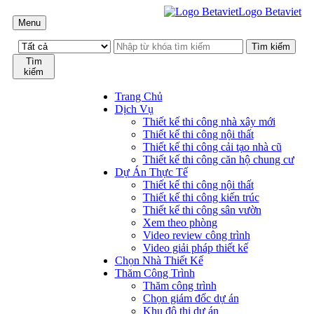
Logo Betaviet
Menu
Tìm
kiếm
Trang Chủ
Dịch Vụ
Thiết kế thi công nhà xây mới
Thiết kế thi công nội thất
Thiết kế thi công cải tạo nhà cũ
Thiết kế thi công căn hộ chung cư
Dự Án Thực Tế
Thiết kế thi công nội thất
Thiết kế thi công kiến trúc
Thiết kế thi công sân vườn
Xem theo phòng
Video review công trình
Video giải pháp thiết kế
Chọn Nhà Thiết Kế
Thăm Công Trình
Thăm công trình
Chọn giám đốc dự án
Khu đô thị dự án