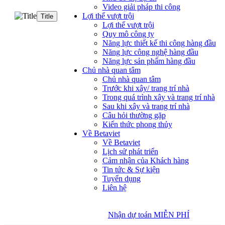
Video giải pháp thi công
Lợi thế vượt trội
Title
Lợi thế vượt trội
Quy mô công ty
Năng lực thiết kế thi công hàng đầu
Năng lực công nghệ hàng đầu
Năng lực sản phẩm hàng đầu
Chủ nhà quan tâm
Chủ nhà quan tâm
Trước khi xây/ trang trí nhà
Trong quá trình xây và trang trí nhà
Sau khi xây và trang trí nhà
Câu hỏi thường gặp
Kiến thức phong thủy
Về Betaviet
Về Betaviet
Lịch sử phát triển
Cảm nhận của Khách hàng
Tin tức & Sự kiện
Tuyển dụng
Liên hệ
Nhận dự toán MIỄN PHÍ
Nhận dự toán MIỄN PHÍ