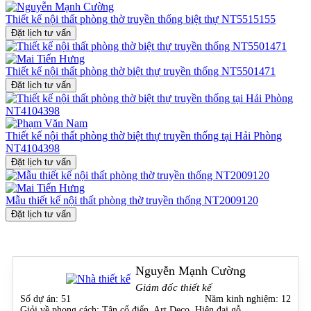
Nếu bạn đang tìm kiếm một không gian nội thất phòng thờ mang giá
trị tâm linh sâu sắc, thể hiện trọn vẹn lòng thành kính với tổ tiên
Thiết kế nội thất phòng thờ truyền thống biệt thự NT5515155
trong một thiết kế chỉn chu và đẳng cấp, thì NT2009042 chính là
Đặt lịch tư vấn
lựa chọn xứng đáng.
📞 Liên hệ ngay hotline
0915 010 800
để được tư vấn thiết kế nội
Thiết kế nội thất phòng thờ biệt thự truyền thống NT5501471
thất biệt thự và không gian phòng thờ chuẩn phong thủy – sang
Đặt lịch tư vấn
trọng – đầy bản sắc văn hóa Việt.
Thiết kế nội thất phòng thờ biệt thự truyền thống tại Hải Phòng
NT4104398
Đặt lịch tư vấn
Mẫu thiết kế nội thất phòng thờ truyền thống NT2009120
Đặt lịch tư vấn
Nguyễn Mạnh Cường
Giám đốc thiết kế
Số dự án:
51
Năm kinh nghiệm:
12
Giỏi về phong cách:
Tân cổ điển, Art Deco, Hiện đại gỗ