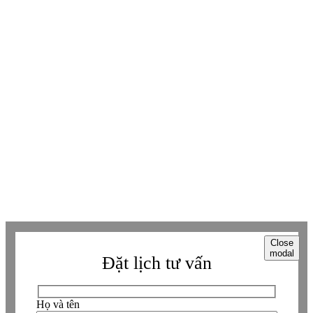
Youtube
Youtube
Facebook
Facebook
Tiktok
Tiktok
Zalo
Zalo
Messenger
Messenger
Whatsapp
Whatsapp
Viber
Viber
Copyright © Betaviet since 2009, Alright reserverd. Thương hiệu đã được
đăng ký. ® Ghi rõ nguồn "https://betaviet.vn" khi phát hành lại thông tin
từ website này.
Close
modal
Đặt lịch tư vấn
Họ và tên