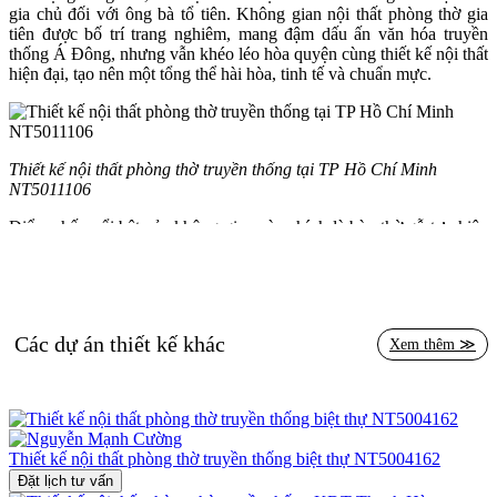
gia chủ đối với ông bà tổ tiên. Không gian nội thất phòng thờ gia
tiên được bố trí trang nghiêm, mang đậm dấu ấn văn hóa truyền
thống Á Đông, nhưng vẫn khéo léo hòa quyện cùng thiết kế nội thất
hiện đại, tạo nên một tổng thể hài hòa, tinh tế và chuẩn mực.
Thiết kế nội thất phòng thờ truyền thống tại TP Hồ Chí Minh
NT5011106
Điểm nhấn nổi bật của không gian này chính là bàn thờ gỗ tự nhiên
chạm khắc thủ công tinh xảo, với các họa tiết hoa văn linh thiêng
như hoa sen, mây cuốn, tứ linh… phản ánh sâu sắc nét đẹp văn hóa
thờ cúng truyền thống của người Việt. Màu gỗ trầm ấm kết hợp ánh
sáng hắt từ hệ đèn âm tường hai bên, giúp tôn lên vẻ linh thiêng và
trang trọng của không gian nội thất phòng thờ gia tiên.
Các dự án thiết kế khác
Xem thêm ≫
Tường hậu phía sau bàn thờ được xử lý bằng chất liệu cao cấp kết
hợp hoa văn truyền thống và các mảng ốp trang trí nghệ thuật, tạo
chiều sâu thị giác mà vẫn giữ được sự tôn nghiêm. Trần phòng thờ
được ốp gỗ với hoa văn đồng bộ, đèn trần hình đài sen đặt chính
giữa, như biểu tượng của sự thanh tịnh và kết nối tâm linh.
Thiết kế nội thất phòng thờ truyền thống biệt thự NT5004162
Dù mang đậm tinh thần truyền thống, nhưng thiết kế nội thất phòng
Đặt lịch tư vấn