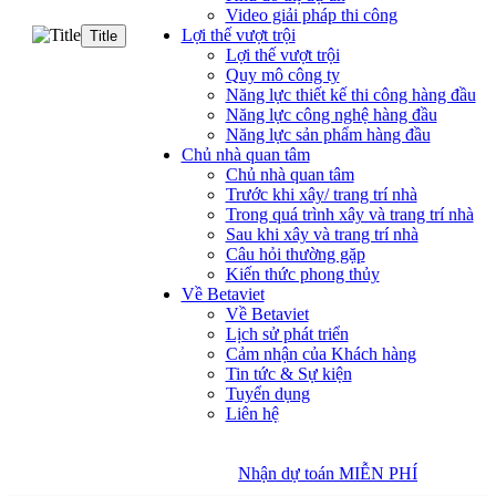
Video giải pháp thi công
Lợi thế vượt trội
Title
Lợi thế vượt trội
Quy mô công ty
Năng lực thiết kế thi công hàng đầu
Năng lực công nghệ hàng đầu
Năng lực sản phẩm hàng đầu
Chủ nhà quan tâm
Chủ nhà quan tâm
Trước khi xây/ trang trí nhà
Trong quá trình xây và trang trí nhà
Sau khi xây và trang trí nhà
Câu hỏi thường gặp
Kiến thức phong thủy
Về Betaviet
Về Betaviet
Lịch sử phát triển
Cảm nhận của Khách hàng
Tin tức & Sự kiện
Tuyển dụng
Liên hệ
Nhận dự toán MIỄN PHÍ
Nhận dự toán MIỄN PHÍ