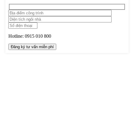
Hotline:
0915 010 800
TRUNG TÂM THIẾT KẾ VÀ THI CÔNG
Hotline: 0915010800
Khiếu nại: 0968905551
Văn phòng: 0241224526
Email:
lienhe@betaviet.vn
Website:
https://betaviet.vn
HỆ THỐNG BETAVIET TOÀN QUỐC