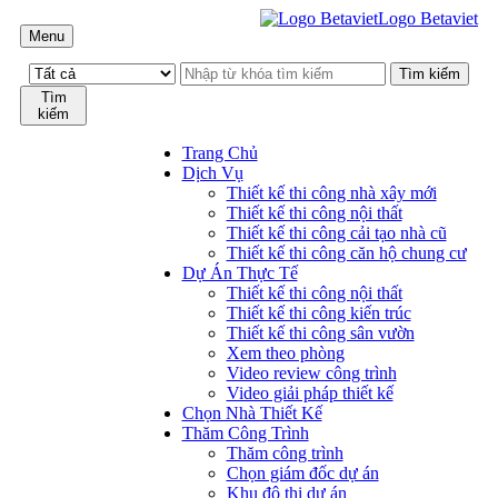
Logo Betaviet
Menu
Tìm
kiếm
Trang Chủ
Dịch Vụ
Thiết kế thi công nhà xây mới
Thiết kế thi công nội thất
Thiết kế thi công cải tạo nhà cũ
Thiết kế thi công căn hộ chung cư
Dự Án Thực Tế
Thiết kế thi công nội thất
Thiết kế thi công kiến trúc
Thiết kế thi công sân vườn
Xem theo phòng
Video review công trình
Video giải pháp thiết kế
Chọn Nhà Thiết Kế
Thăm Công Trình
Thăm công trình
Chọn giám đốc dự án
Khu đô thị dự án