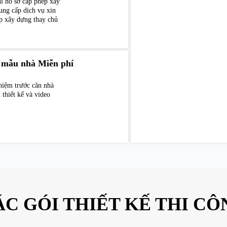
í hồ sơ cấp phép xây
ung cấp dịch vụ xin
p xây dựng thay chủ
 mẫu nhà Miễn phí
hiệm trước căn nhà
 thiết kế và video
ÁC GÓI THIẾT KẾ THI CÔ