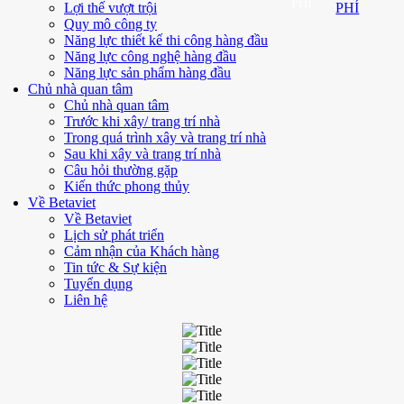
PHÍ
Lợi thế vượt trội
PHÍ
Quy mô công ty
Năng lực thiết kế thi công hàng đầu
Năng lực công nghệ hàng đầu
Năng lực sản phẩm hàng đầu
Chủ nhà quan tâm
Chủ nhà quan tâm
Trước khi xây/ trang trí nhà
Trong quá trình xây và trang trí nhà
Sau khi xây và trang trí nhà
Câu hỏi thường gặp
Kiến thức phong thủy
Về Betaviet
Về Betaviet
Lịch sử phát triển
Cảm nhận của Khách hàng
Tin tức & Sự kiện
Tuyển dụng
Liên hệ