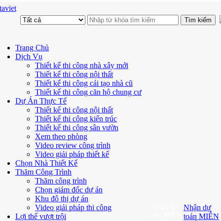
aviet
Trang Chủ
Dịch Vụ
Thiết kế thi công nhà xây mới
Thiết kế thi công nội thất
Thiết kế thi công cải tạo nhà cũ
Thiết kế thi công căn hộ chung cư
Dự Án Thực Tế
Thiết kế thi công nội thất
Thiết kế thi công kiến trúc
Thiết kế thi công sân vườn
Xem theo phòng
Video review công trình
Video giải pháp thiết kế
Chọn Nhà Thiết Kế
Thăm Công Trình
Thăm công trình
Chọn giám đốc dự án
Khu đô thị dự án
Video giải pháp thi công
Nhận dự
Nhận dự
toán MIỄN
Lợi thế vượt trội
toán MIỄN