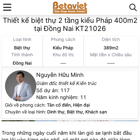
Trang chủ
»
Thiết kế thi công kiến trúc
»
Thiết kế biệt thự 2 tầng kiểu Pháp 400m2
tại Đồng Nai KT21026
Loại hình
Phong cách
Diện tích
Biệt thự
Kiểu Pháp
389m2
Tỉnh thành
Khu đô thị
Mặt tiền x Chiều sâu
Đồng Nai
---
----
Nguyễn Hữu Minh
Giám đốc thiết kế Kiến trúc
Số dự án:
117
Năm kinh nghiệm:
11
Giỏi về phong cách:
Tân cổ điển, Hiện đại
Chuyên về loại hình:
Dinh thự, Biệt thự, Khách sạn
Trong những ngày cuối năm khi làn gió se lạnh bắt đầu
len lỏi vào từng góc phố, có một nơi nào đó giữa lòng