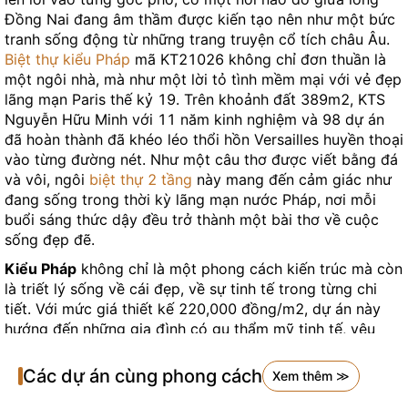
Đồng Nai đang âm thầm được kiến tạo nên như một bức
tranh sống động từ những trang truyện cổ tích châu Âu.
Biệt thự kiểu Pháp
mã KT21026 không chỉ đơn thuần là
một ngôi nhà, mà như một lời tỏ tình mềm mại với vẻ đẹp
lãng mạn Paris thế kỷ 19. Trên khoảnh đất 389m2, KTS
Nguyễn Hữu Minh với 11 năm kinh nghiệm và 98 dự án
đã hoàn thành đã khéo léo thổi hồn Versailles huyền thoại
vào từng đường nét. Như một câu thơ được viết bằng đá
và vôi, ngôi
biệt thự 2 tầng
này mang đến cảm giác như
đang sống trong thời kỳ lãng mạn nước Pháp, nơi mỗi
buổi sáng thức dậy đều trở thành một bài thơ về cuộc
sống đẹp đẽ.
Kiểu Pháp
không chỉ là một phong cách kiến trúc mà còn
là triết lý sống về cái đẹp, về sự tinh tế trong từng chi
tiết. Với mức giá thiết kế 220,000 đồng/m2, dự án này
hướng đến những gia đình có gu thẩm mỹ tinh tế, yêu
thích sự lãng mạn và đẳng cấp trong cuộc sống hàng
ngày.
Các dự án cùng phong cách
Xem thêm ≫
Điểm đặc biệt
của dự án nằm ở sự cân bằng hoàn hảo