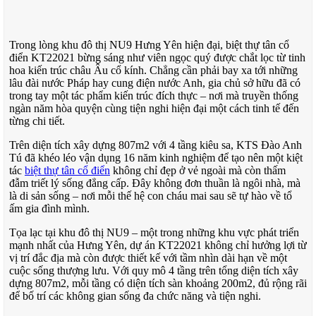
Trong lòng khu đô thị NU9 Hưng Yên hiện đại, biệt thự tân cổ
điển KT22021 bừng sáng như viên ngọc quý được chắt lọc từ tinh
hoa kiến trúc châu Âu cổ kính. Chẳng cần phải bay xa tới những
lâu đài nước Pháp hay cung điện nước Anh, gia chủ sở hữu đã có
trong tay một tác phẩm kiến trúc đích thực – nơi mà truyền thống
ngàn năm hòa quyện cùng tiện nghi hiện đại một cách tinh tế đến
từng chi tiết.
Trên diện tích xây dựng 807m2 với 4 tầng kiêu sa, KTS Đào Anh
Tú đã khéo léo vận dụng 16 năm kinh nghiệm để tạo nên một kiệt
tác
biệt thự tân cổ điển
không chỉ đẹp ở vẻ ngoài mà còn thấm
đẫm triết lý sống đẳng cấp. Đây không đơn thuần là ngôi nhà, mà
là di sản sống – nơi mỗi thế hệ con cháu mai sau sẽ tự hào về tổ
ấm gia đình mình.
Tọa lạc tại khu đô thị NU9 – một trong những khu vực phát triển
mạnh nhất của Hưng Yên, dự án KT22021 không chỉ hưởng lợi từ
vị trí đắc địa mà còn được thiết kế với tầm nhìn dài hạn về một
cuộc sống thượng lưu. Với quy mô 4 tầng trên tổng diện tích xây
dựng 807m2, mỗi tầng có diện tích sàn khoảng 200m2, đủ rộng rãi
để bố trí các không gian sống đa chức năng và tiện nghi.