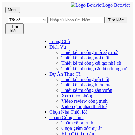
Logo Betaviet
Menu
Tìm
kiếm
Trang Chủ
Dịch Vụ
Thiết kế thi công nhà xây mới
Thiết kế thi công nội thất
Thiết kế thi công cải tạo nhà cũ
Thiết kế thi công căn hộ chung cư
Dự Án Thực Tế
Thiết kế thi công nội thất
Thiết kế thi công kiến trúc
Thiết kế thi công sân vườn
Xem theo phòng
Video review công trình
Video giải pháp thiết kế
Chọn Nhà Thiết Kế
Thăm Công Trình
Thăm công trình
Chọn giám đốc dự án
Khu đô thị dự án