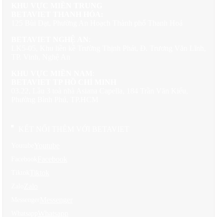
KHU VỰC MIỀN TRUNG
tác phẩm nghệ thuật sống động.
BETAVIET THANH HÓA:
125 Bùi Đạt, Phường An Hoạch Thành phố Thanh Hoá
Không Gian Sống Đẳng Cấp Hoàng Gia
BETAVIET NGHỆ AN
:
Với 4 tầng được thiết kế thông minh,
biệt thự 4 tầng
này hứa hẹn
LK5-05, Khu liền kề Trường Thịnh Phát, Đ. Trương Văn Lĩnh,
mang đến cho gia chủ những trải nghiệm sống đẳng cấp quý tộc
TP. Vinh, Nghệ An
ngay tại Hưng Yên. Thiết kế 2 mặt tiền không chỉ tạo thuận lợi
cho việc di chuyển mà còn đảm bảo mỗi không gian đều được
KHU VỰC MIỀN NAM
:
hưởng ánh sáng tự nhiên tốt nhất.
BETAVIET TP HỒ CHÍ MINH
03.22, Lầu 3 toà nhà Asiana Capella, 184 Trần Văn Kiểu,
Phong cách tân cổ điển đặc biệt phù hợp với những gia đình có
Phường Bình Phú, TP.HCM
truyền thống văn hóa, yêu thích sự trang trọng nhưng không kém
phần hiện đại và tiện nghi. Đây là lựa chọn hoàn hảo cho những ai
muốn khẳng định đẳng cấp và gu thẩm mỹ tinh tế của mình.
KẾT NỐI THÊM VỚI BETAVIET
Youtube
Youtube
Facebook
Facebook
Tiktok
Tiktok
Zalo
Zalo
Messenger
Messenger
Whatsapp
Whatsapp