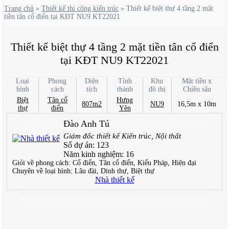
Trang chủ
»
Thiết kế thi công kiến trúc
»
Thiết kế biệt thự 4 tầng 2 mặt
tiền tân cổ điển tại KĐT NU9 KT22021
Thiết kế biệt thự 4 tầng 2 mặt tiền tân cổ điển
tại KĐT NU9 KT22021
Loại
Phong
Diện
Tỉnh
Khu
Mặt tiền x
hình
cách
tích
thành
đô thị
Chiều sâu
Biệt
Tân cổ
Hưng
807m2
NU9
16,5m x 10m
thự
điển
Yên
Đào Anh Tú
Giám đốc thiết kế Kiến trúc, Nội thất
Số dự án:
123
Năm kinh nghiệm:
16
Giỏi về phong cách:
Cổ điển, Tân cổ điển, Kiểu Pháp, Hiện đại
Chuyên về loại hình:
Lâu đài, Dinh thự, Biệt thự
Nhà thiết kế