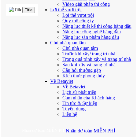
Video giải pháp thi công
Lợi thế vượt trội
Title
Lợi thế vượt trội
Quy mô công ty
Năng lực thiết kế thi công hàng đầu
Năng lực công nghệ hàng đầu
Năng lực sản phẩm hàng đầu
Chủ nhà quan tâm
Chủ nhà quan tâm
Trước khi xây/ trang trí nhà
Trong quá trình xây và trang trí nhà
Sau khi xây và trang trí nhà
Câu hỏi thường gặp
Kiến thức phong thủy
Về Betaviet
Về Betaviet
Lịch sử phát triển
Cảm nhận của Khách hàng
Tin tức & Sự kiện
Tuyển dụng
Liên hệ
Nhận dự toán MIỄN PHÍ
Nhận dự toán MIỄN PHÍ