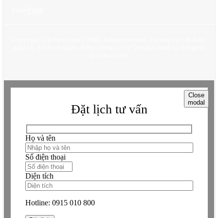
Viber
Viber
Copyright © Betaviet since 2009, Alright reserverd. Thương hiệu đã được
đăng ký. ® Ghi rõ nguồn "https://betaviet.vn" khi phát hành lại thông tin
từ website này.
Close
modal
Đặt lịch tư vấn
Họ và tên
Số điện thoại
Diện tích
Hotline:
0915 010 800