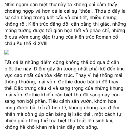
Nhìn ngắm căn biệt thự này ta không chỉ cảm thấy
choáng ngợp và hơn cả là cái sự “thỏa”. Thỏa ở đây là
sự cân bằng trong kết cấu và chi tiết, nhiều nhưng
không rối. Kiến trúc đăng đối cân bằng thị giác, những
mảng tường được tối giản họa tiết và phào chỉ, những
ô cửa vòm cung đặc trưng của kiến trúc Roman cổ
châu Âu thế kỉ XVIII.
Tất cả là những điểm cộng không thể bỏ qua ở căn
biệt thự này. Điểm gây ấn tượng nhất phải kể đến khu
vực cao nhất của tòa kiến trúc. Thay vì hệ thống mái
thông thường, mái vòm Gothic được bài trí để thay
thế. Đặc trưng cầu kì và sang trọng của những khung
mái vòm Gothic khiến căn biệt thự đã sang nay còn
sang hơn bội phần. Tiểu cảnh sân vườn, khóm hoa
cũng được bài trí rất tinh tế, không những tạo điểm
nhấn mà còn giúp cân bằng lại sắc thái, một cách tự
nhiên giúp tổng thể tòa biệt thự toát lên sinh khí,
không hề khô khan mà tràn đầy sức sống.