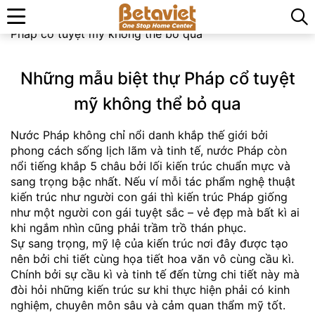
Trang chủ
»
Tin tức & Sự kiện
»
Những mẫu biệt thự
Pháp cổ tuyệt mỹ không thể bỏ qua
Những mẫu biệt thự Pháp cổ tuyệt
mỹ không thể bỏ qua
Nước Pháp không chỉ nổi danh khắp thế giới bởi
phong cách sống lịch lãm và tinh tế, nước Pháp còn
nổi tiếng khắp 5 châu bởi lối kiến trúc chuẩn mực và
sang trọng bậc nhất. Nếu ví mỗi tác phẩm nghệ thuật
kiến trúc như người con gái thì kiến trúc Pháp giống
như một người con gái tuyệt sắc – vẻ đẹp mà bất kì ai
khi ngắm nhìn cũng phải trầm trồ thán phục.
Sự sang trọng, mỹ lệ của kiến trúc nơi đây được tạo
nên bởi chi tiết cùng họa tiết hoa văn vô cùng cầu kì.
Chính bởi sự cầu kì và tinh tế đến từng chi tiết này mà
đòi hỏi những kiến trúc sư khi thực hiện phải có kinh
nghiệm, chuyên môn sâu và cảm quan thẩm mỹ tốt.