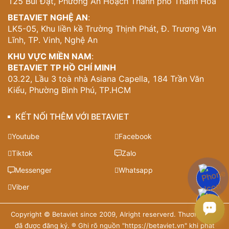
125 Bùi Đạt, Phường An Hoạch Thành phố Thanh Hoá
BETAVIET NGHỆ AN
:
LK5-05, Khu liền kề Trường Thịnh Phát, Đ. Trương Văn
Lĩnh, TP. Vinh, Nghệ An
KHU VỰC MIỀN NAM
:
BETAVIET TP HỒ CHÍ MINH
03.22, Lầu 3 toà nhà Asiana Capella, 184 Trần Văn
Kiểu, Phường Bình Phú, TP.HCM
KẾT NỐI THÊM VỚI BETAVIET
Youtube
Facebook
Tiktok
Zalo
Messenger
Whatsapp
Viber
Copyright © Betaviet since 2009, Alright reserverd. Thương hiệu
đã được đăng ký. ® Ghi rõ nguồn "https://betaviet.vn" khi phát