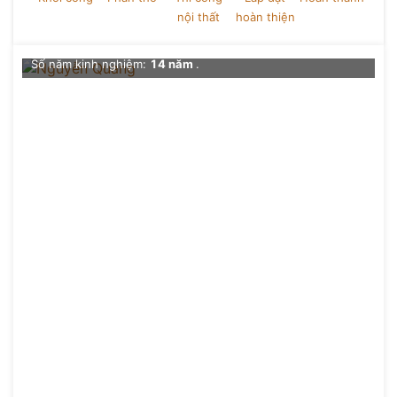
nội thất
hoàn thiện
Chức vụ
: Giám đốc thiết kế Kiến trúc
Số dự án đã thực hiện
: 0+
Số năm kinh nghiệm:
14 năm
.
Đề xuất