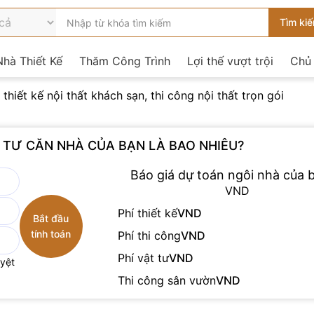
hà Thiết Kế
Thăm Công Trình
Lợi thế vượt trội
Chủ
 thiết kế nội thất khách sạn, thi công nội thất trọn gói
U TƯ CĂN NHÀ CỦA BẠN LÀ BAO NHIÊU?
Báo giá dự toán ngôi nhà của b
VND
Phí thiết kế
VND
Phí thi công
VND
Phí vật tư
VND
uyệt
Thi công sân vườn
VND