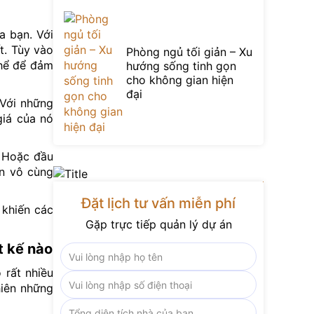
a bạn. Với
t. Tùy vào
Phòng ngủ tối giản – Xu
thể để đảm
hướng sống tinh gọn
cho không gian hiện
đại
 Với những
giá của nó
. Hoặc đầu
ên vô cùng
Đặt lịch tư vấn miễn phí
 khiến các
Gặp trực tiếp quản lý dự án
t kế nào
 rất nhiều
hiên những