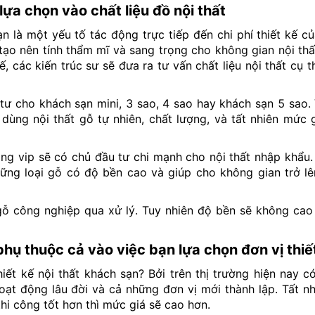
 lựa chọn vào chất liệu đồ nội thất
ạn là một yếu tố tác động trực tiếp đến chi phí thiết kế củ
i tạo nên tính thẩm mĩ và sang trọng cho không gian nội thấ
, các kiến trúc sư sẽ đưa ra tư vấn chất liệu nội thất cụ 
 tư cho khách sạn mini, 3 sao, 4 sao hay khách sạn 5 sao.
dùng nội thất gỗ tự nhiên, chất lượng, và tất nhiên mức 
g vip sẽ có chủ đầu tư chi mạnh cho nội thất nhập khẩu
hững loại gỗ có độ bền cao và giúp cho không gian trở l
ỗ công nghiệp qua xử lý. Tuy nhiên độ bền sẽ không cao
 phụ thuộc cả vào việc bạn lựa chọn đơn vị thiế
iết kế nội thất khách sạn? Bởi trên thị trường hiện nay có
oạt động lâu đời và cả những đơn vị mới thành lập. Tất n
thi công tốt hơn thì mức giá sẽ cao hơn.