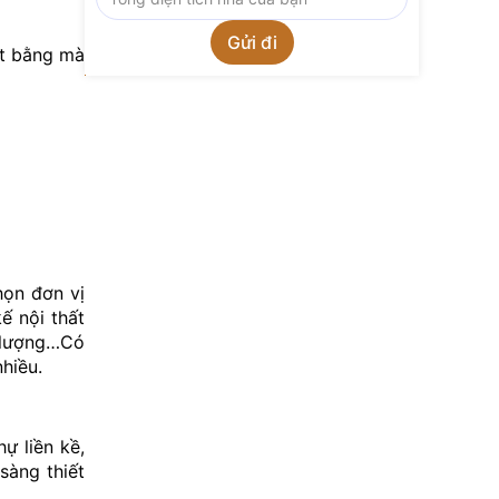
ặt bằng mà
họn đơn vị
ế nội thất
t lượng…Có
hiều.
ự liền kề,
sàng thiết