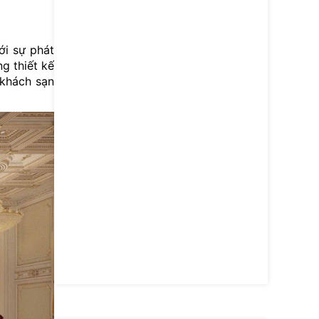
Thông ti
ới sự phát
g thiết kế
 khách sạn
Thông ti
Thông ti
Thông ti