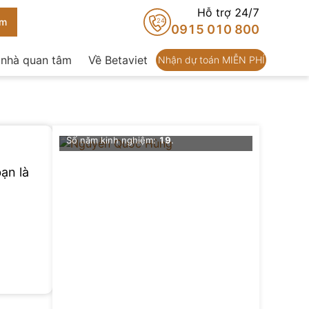
Hỗ trợ 24/7
24
0915 010 800
 nhà quan tâm
Về Betaviet
Nhận dự toán MIỄN PHÍ
Nguyễn Quốc Hùng
Chức vụ
: Giám đốc thiết kế Kiến trúc
Trường học
Số dự án đã thực hiện
: 0+
Số năm kinh nghiệm:
19
.
Đề xuất
ạn là
Thông ti