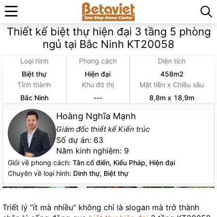
Trang chủ
»
Thiết kế thi công kiến trúc
»
Thiết kế biệt thự hiện đại 3 tầng 5 phòng
ngủ tại Bắc Ninh KT20058
Loại hình
Phong cách
Diện tích
Biệt thự
Hiện đại
458m2
Tỉnh thành
Khu đô thị
Mặt tiền x Chiều sâu
Bắc Ninh
---
8,8m x 18,9m
Hoàng Nghĩa Mạnh
Giám đốc thiết kế Kiến trúc
Số dự án:
63
Năm kinh nghiệm:
9
Giỏi về phong cách:
Tân cổ điển, Kiểu Pháp, Hiện đại
Chuyên về loại hình:
Dinh thự, Biệt thự
Triết lý “ít mà nhiều” không chỉ là slogan mà trở thành