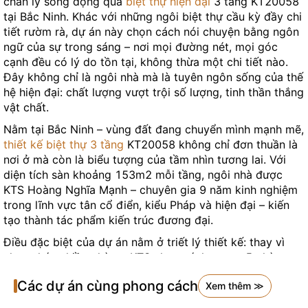
chân lý sống động qua
biệt thự hiện đại
3 tầng KT20058
tại Bắc Ninh. Khác với những ngôi biệt thự cầu kỳ đầy chi
tiết rườm rà, dự án này chọn cách nói chuyện bằng ngôn
ngữ của sự trong sáng – nơi mọi đường nét, mọi góc
cạnh đều có lý do tồn tại, không thừa một chi tiết nào.
Đây không chỉ là ngôi nhà mà là tuyên ngôn sống của thế
hệ hiện đại: chất lượng vượt trội số lượng, tinh thần thắng
vật chất.
Nằm tại Bắc Ninh – vùng đất đang chuyển mình mạnh mẽ,
thiết kế biệt thự 3 tầng
KT20058 không chỉ đơn thuần là
nơi ở mà còn là biểu tượng của tầm nhìn tương lai. Với
diện tích sàn khoảng 153m2 mỗi tầng, ngôi nhà được
KTS Hoàng Nghĩa Mạnh – chuyên gia 9 năm kinh nghiệm
trong lĩnh vực tân cổ điển, kiểu Pháp và hiện đại – kiến
tạo thành tác phẩm kiến trúc đương đại.
Điều đặc biệt của dự án nằm ở triết lý thiết kế: thay vì
chen chúc nhiều phòng, KTS chọn cách tạo ra 5 phòng
ngủ rộng rãi, thoáng đãng, mỗi không gian đều được tính
Các dự án cùng phong cách
Xem thêm ≫
toán kỹ lưỡng để tối ưu hóa ánh sáng tự nhiên và thông
gió. Phong cách hiện đại không chỉ thể hiện qua hình thức