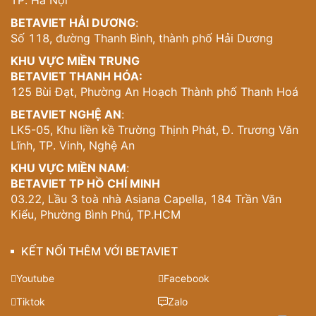
TP. Hà Nội
Không Gian Mở Và Bố Trí Thông Minh
BETAVIET HẢI DƯƠNG
:
Số 118, đường Thanh Bình, thành phố Hải Dương
Mặt bằng tầng 1 cho thấy sự sáng tạo trong cách bố trí
KHU VỰC MIỀN TRUNG
không gian. Phòng khách được đặt ở vị trí trung tâm, kết
BETAVIET THANH HÓA:
nối tự nhiên với khu vực ăn uống, tạo nên một không gian
125 Bùi Đạt, Phường An Hoạch Thành phố Thanh Hoá
sinh hoạt chung rộng lớn. Thiết kế mở này không chỉ tối
ưu hóa diện tích mà còn khuyến khích sự giao tiếp, kết
BETAVIET NGHỆ AN
:
nối giữa các thành viên trong gia đình.
LK5-05, Khu liền kề Trường Thịnh Phát, Đ. Trương Văn
Lĩnh, TP. Vinh, Nghệ An
Phòng ngủ master được bố trí có phòng tắm riêng và
thiết kế biệt thự
này còn dành riêng một phòng đọc sách
KHU VỰC MIỀN NAM
:
– chi tiết tinh tế cho thấy sự quan tâm đến nhu cầu tinh
BETAVIET TP HỒ CHÍ MINH
thần của chủ nhà. Cầu thang được đặt ở vị trí hợp lý, vừa
03.22, Lầu 3 toà nhà Asiana Capella, 184 Trần Văn
đảm bảo động tuyến di chuyển thuận tiện vừa không
Kiểu, Phường Bình Phú, TP.HCM
chiếm dụng quá nhiều diện tích hữu ích.
KẾT NỐI THÊM VỚI BETAVIET
Youtube
Facebook
Tiktok
Zalo