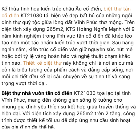
Kế thừa tinh hoa kiến trúc châu Âu cổ điển,
biệt thự tân
cổ điển
KT21030 tái hiện vẻ đẹp bất hủ của những ngôi
dinh thự quý tộc giữa lòng đất Vĩnh Phúc thơ mộng. Trên
diện tích xây dựng 265m2, KTS Hoàng Nghĩa Mạnh với 9
năm kinh nghiệm trong lĩnh vực tân cổ điển đã khéo léo
tạo nên một tác phẩm kiến trúc vượt thời gian. Sau hàng
nghìn năm, kiến trúc cổ điển vẫn giữ nguyên sức hút mê
hoặc bởi tỷ lệ vàng hoàn hảo và nghệ thuật chạm khắc
tinh xảo.
Thiết kế biệt thự
này không chỉ là nơi an cư mà
còn là biểu tượng của phẩm cách và đẳng cấp sống, nơi
mỗi chi tiết đều kể lại câu chuyện về sự tinh tế và sang
trọng vượt thời đại.
Biệt thự nhà vườn tân cổ điển
KT21030 tọa lạc tại tỉnh
Vĩnh Phúc, mang đến không gian sống lý tưởng cho
những gia đình yêu thích sự kết hợp giữa truyền thống và
hiện đại. Với diện tích xây dựng 265m2 trên 2 tầng, công
trình được thiết kế tối ưu để đáp ứng nhu cầu sinh hoạt
của gia đình đa thế hệ.
Điểm nổi bật
của dự án nằm ở sự cân bằng hoàn hảo