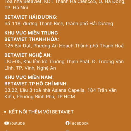
Toà nhà Betaviet, KĐT Thanh Hà Cienco5, Q. Hà Đông,
ấm gia đình.
TP. Hà Nội
Chi Tiết Trang Trí Và Vật Liệu Cao Cấp
BETAVIET HẢI DƯƠNG
:
Số 118, đường Thanh Bình, thành phố Hải Dương
Từ ảnh có thể thấy rõ sự tinh tế trong từng chi tiết trang
KHU VỰC MIỀN TRUNG
trí của biệt thự. Những đường chỉ (molding) chạy quanh
BETAVIET THANH HÓA:
cửa sổ và ban công được thiết kế với độ dày và tỷ lệ
125 Bùi Đạt, Phường An Hoạch Thành phố Thanh Hoá
hoàn hảo, tạo nên chiều sâu và sự phong phú cho mặt
tiền. Ban công tầng 2 với hệ thống lan can cân bằng giữa
BETAVIET NGHỆ AN
:
sự an toàn và thẩm mỹ, mỗi thanh lan can đều được tính
LK5-05, Khu liền kề Trường Thịnh Phát, Đ. Trương Văn
toán kỹ lưỡng về khoảng cách và độ cao.
Lĩnh, TP. Vinh, Nghệ An
Vật liệu chủ đạo là sơn trắng tinh khôi kết hợp với khung
KHU VỰC MIỀN NAM
:
cửa gỗ màu nâu ấm, tạo nên sự tương phản hài hòa và
BETAVIET TP HỒ CHÍ MINH
trang nhã. Mái ngói màu đen sẫm không chỉ bảo vệ công
03.22, Lầu 3 toà nhà Asiana Capella, 184 Trần Văn
trình khỏi thời tiết mà còn tạo điểm nhấn mạnh mẽ, làm
Kiểu, Phường Bình Phú, TP.HCM
nổi bật toàn bộ khối kiến trúc. Texture của từng vật liệu
được chọn lựa kỹ càng để đảm bảo vẻ đẹp bền vững
KẾT NỐI THÊM VỚI BETAVIET
theo thời gian.
Youtube
Facebook
Không Gian Sống Đẳng Cấp