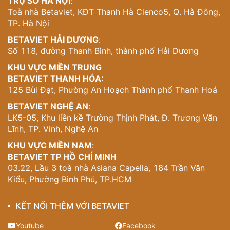
TRỤ SỞ HÀ NỘI
:
composite hiện đại không chỉ đảm bảo độ bền mà còn
Toà nhà Betaviet, KĐT Thanh Hà Cienco5, Q. Hà Đông,
cho phép tạo ra những không gian rộng lớn không cột
TP. Hà Nội
trụ, tối ưu hóa công năng sử dụng.
BETAVIET HẢI DƯƠNG
:
Không Gian Mở Kết Nối Thiên Nhiên
Số 118, đường Thanh Bình, thành phố Hải Dương
KHU VỰC MIỀN TRUNG
Một trong những điểm nổi bật nhất của thiết kế là cách
BETAVIET THANH HÓA:
kiến tạo không gian sống mở, thoáng đãng. Các ban
125 Bùi Đạt, Phường An Hoạch Thành phố Thanh Hoá
công được thiết kế với lan can đơn giản nhưng an toàn,
tạo ra những “phòng ngoài trời” lý tưởng cho việc thư
BETAVIET NGHỆ AN
:
giãn và tận hưởng khí trời Hà Nội trong lành.
LK5-05, Khu liền kề Trường Thịnh Phát, Đ. Trương Văn
Hệ thống cửa sổ lớn từ tầng 1 đến tầng 3 không chỉ đảm
Lĩnh, TP. Vinh, Nghệ An
bảo thông gió tự nhiên mà còn tạo ra sự liên kết thị giác
KHU VỰC MIỀN NAM
:
giữa các không gian trong nhà và cảnh quan bên ngoài.
BETAVIET TP HỒ CHÍ MINH
Điều này đặc biệt quan trọng trong bối cảnh đô thị, nơi
03.22, Lầu 3 toà nhà Asiana Capella, 184 Trần Văn
mà việc duy trì kết nối với thiên nhiên trở nên càng quý
Kiểu, Phường Bình Phú, TP.HCM
giá.
Thiết kế bậc thang dẫn lên tầng trệt được bố trí hợp lý,
KẾT NỐI THÊM VỚI BETAVIET
vừa đảm bảo tính riêng tư vừa tạo ra lối vào ấn tượng.
Khu vực garage tầng hầm được tích hợp thông minh, tiết
Youtube
Facebook
kiệm không gian mặt bằng cho việc bố trí sân vườn xanh