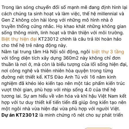
Trong làn sóng chuyển đổi số mạnh mẽ đang định hình lại
cách chúng ta sinh hoạt và làm việc, thế hệ millennial và
Gen Z không còn hài lòng với những mô hình nhà ở
truyền thống cứng nhắc. Họ khao khát những không gian
sống thông minh, linh hoạt và thân thiện với môi trường.
Biệt thự hiện đại
KT23012 chính là câu trả lời hoàn hảo
cho thế hệ trẻ năng động này.
Nằm tại trung tâm Hà Nội sôi động, ngôi
biệt thự 3 tầng
với tổng diện tích xây dựng 360m2 này không chỉ đơn
thuần là nơi ở, mà còn là biểu tượng của lối sống hiện đại,
nơi công nghệ và thiên nhiên hòa quyện trong từng
đường nét thiết kế. KTS Đào Anh Tú với 16 năm kinh
nghiệm đã khéo léo kiến tạo nên một tác phẩm kiến trúc
vượt thời gian, phù hợp với nhịp sống 4.0 của thế hệ
tương lai. Sự am hiểu về văn hóa và khí hậu Việt Nam kết
hợp với tư duy thiết kế tiến tiến đã giúp ông kiến tạo nên
một ngôi nhà vừa hiện đại vừa phù hợp với người Việt.
Dự án KT23012
là minh chứng rõ nét cho sự phát triển
của kiến trúc hiện đại tại Việt Nam. Với quy mô 3 tầng
được bố trí thông minh, ngôi biệt thự này tối ưu hóa