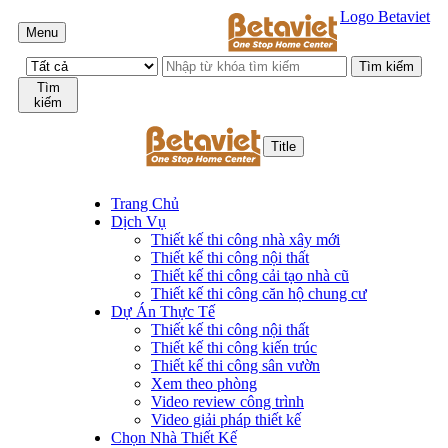
Logo Betaviet
Menu
Tìm
kiếm
Title
Trang Chủ
Dịch Vụ
Thiết kế thi công nhà xây mới
Thiết kế thi công nội thất
Thiết kế thi công cải tạo nhà cũ
Thiết kế thi công căn hộ chung cư
Dự Án Thực Tế
Thiết kế thi công nội thất
Thiết kế thi công kiến trúc
Thiết kế thi công sân vườn
Xem theo phòng
Video review công trình
Video giải pháp thiết kế
Chọn Nhà Thiết Kế