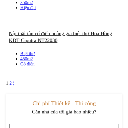
350m2
Hiện đại
Nội thất tân cổ điển hoàng gia biệt thự Hoa Hồng
KĐT Ciputra NT22030
Biệt thự
450m2
Cổ điển
1
2
〉
Chi phí Thiết kế - Thi công
Căn nhà của tôi giá bao nhiêu?