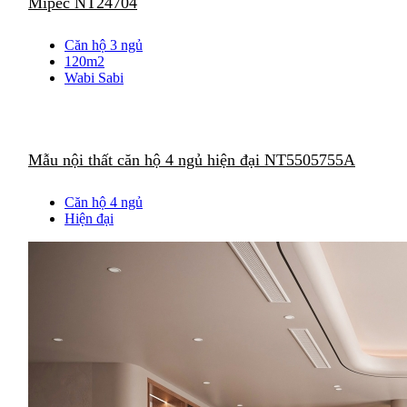
Mipec NT24704
Căn hộ 3 ngủ
120m2
Wabi Sabi
Mẫu nội thất căn hộ 4 ngủ hiện đại NT5505755A
Căn hộ 4 ngủ
Hiện đại