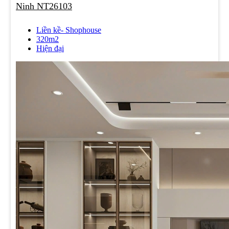
Ninh NT26103
Liền kề- Shophouse
320m2
Hiện đại