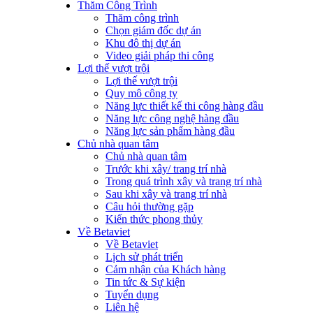
Thăm Công Trình
Thăm công trình
Chọn giám đốc dự án
Khu đô thị dự án
Video giải pháp thi công
Lợi thế vượt trội
Lợi thế vượt trội
Quy mô công ty
Năng lực thiết kế thi công hàng đầu
Năng lực công nghệ hàng đầu
Năng lực sản phẩm hàng đầu
Chủ nhà quan tâm
Chủ nhà quan tâm
Trước khi xây/ trang trí nhà
Trong quá trình xây và trang trí nhà
Sau khi xây và trang trí nhà
Câu hỏi thường gặp
Kiến thức phong thủy
Về Betaviet
Về Betaviet
Lịch sử phát triển
Cảm nhận của Khách hàng
Tin tức & Sự kiện
Tuyển dụng
Liên hệ