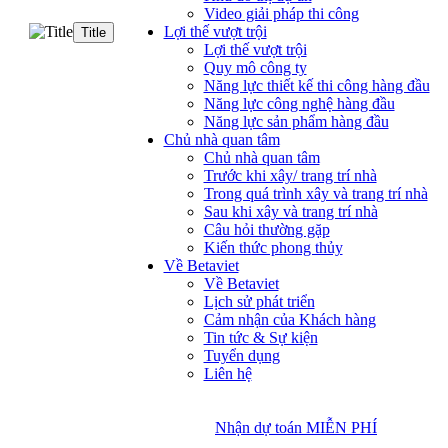
Video giải pháp thi công
Lợi thế vượt trội
Title
Lợi thế vượt trội
Quy mô công ty
Năng lực thiết kế thi công hàng đầu
Năng lực công nghệ hàng đầu
Năng lực sản phẩm hàng đầu
Chủ nhà quan tâm
Chủ nhà quan tâm
Trước khi xây/ trang trí nhà
Trong quá trình xây và trang trí nhà
Sau khi xây và trang trí nhà
Câu hỏi thường gặp
Kiến thức phong thủy
Về Betaviet
Về Betaviet
Lịch sử phát triển
Cảm nhận của Khách hàng
Tin tức & Sự kiện
Tuyển dụng
Liên hệ
Nhận dự toán MIỄN PHÍ
Nhận dự toán MIỄN PHÍ