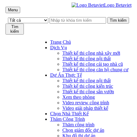
Logo Betaviet
Menu
Tìm
kiếm
Trang Chủ
Dịch Vụ
Thiết kế thi công nhà xây mới
Thiết kế thi công nội thất
Thiết kế thi công cải tạo nhà cũ
Thiết kế thi công căn hộ chung cư
Dự Án Thực Tế
Thiết kế thi công nội thất
Thiết kế thi công kiến trúc
Thiết kế thi công sân vườn
Xem theo phòng
Video review công trình
Video giải pháp thiết kế
Chọn Nhà Thiết Kế
Thăm Công Trình
Thăm công trình
Chọn giám đốc dự án
Khu đô thị dự án