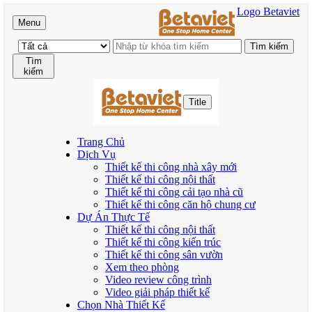
Logo Betaviet
Menu
Tìm
kiếm
Title
Trang Chủ
Dịch Vụ
Thiết kế thi công nhà xây mới
Thiết kế thi công nội thất
Thiết kế thi công cải tạo nhà cũ
Thiết kế thi công căn hộ chung cư
Dự Án Thực Tế
Thiết kế thi công nội thất
Thiết kế thi công kiến trúc
Thiết kế thi công sân vườn
Xem theo phòng
Video review công trình
Video giải pháp thiết kế
Chọn Nhà Thiết Kế