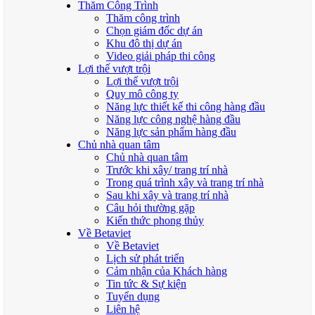
Thăm Công Trình
Thăm công trình
Chọn giám đốc dự án
Khu đô thị dự án
Video giải pháp thi công
Lợi thế vượt trội
Lợi thế vượt trội
Quy mô công ty
Năng lực thiết kế thi công hàng đầu
Năng lực công nghệ hàng đầu
Năng lực sản phẩm hàng đầu
Chủ nhà quan tâm
Chủ nhà quan tâm
Trước khi xây/ trang trí nhà
Trong quá trình xây và trang trí nhà
Sau khi xây và trang trí nhà
Câu hỏi thường gặp
Kiến thức phong thủy
Về Betaviet
Về Betaviet
Lịch sử phát triển
Cảm nhận của Khách hàng
Tin tức & Sự kiện
Tuyển dụng
Liên hệ