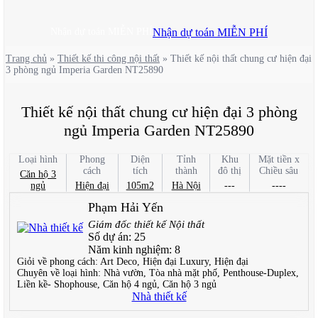
Nhận dự toán MIỄN PHÍ
Nhận dự toán MIỄN PHÍ
Trang chủ
»
Thiết kế thi công nội thất
»
Thiết kế nội thất chung cư hiện đại
3 phòng ngủ Imperia Garden NT25890
Thiết kế nội thất chung cư hiện đại 3 phòng
ngủ Imperia Garden NT25890
Loại hình
Phong
Diện
Tỉnh
Khu
Mặt tiền x
cách
tích
thành
đô thị
Chiều sâu
Căn hộ 3
ngủ
Hiện đại
105m2
Hà Nội
---
----
Phạm Hải Yến
Giám đốc thiết kế Nội thất
Số dự án:
25
Năm kinh nghiệm:
8
Giỏi về phong cách:
Art Deco, Hiện đại Luxury, Hiện đại
Chuyên về loại hình:
Nhà vườn, Tòa nhà mặt phố, Penthouse-Duplex,
Liền kề- Shophouse, Căn hộ 4 ngủ, Căn hộ 3 ngủ
Nhà thiết kế