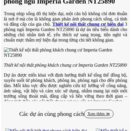
phòng ngủ Imperia Garden NT25890
Trong nhịp sống đô thị hiện đại, một căn hộ không chỉ đơn thuần
là nơi ở mà còn là không gian phản ánh phong cách sống, cá tính
và đẳng cấp của gia chủ.
Thiết kế nội thất chung cư hiện đại
3
phòng ngủ Imperia Garden NT25890 là dự án tiêu biểu dành cho
những chủ nhân tinh tế, yêu thích sự sang trọng, tiện nghi và
chuẩn mực thẩm mỹ hiện đại trong từng chi tiết không gian.
Thiết kế nội thất phòng khách chung cư Imperia Garden NT25890
Dự án được triển khai với định hướng thiết kế tổng thể đồng bộ,
xuyên suốt từ phòng khách, phòng ăn, phòng ngủ cho đến phòng
tắm. Mỗi khu vực đều được nghiên cứu kỹ lưỡng về công năng,
ánh sáng, vật liệu và cảm xúc sử dụng, nhằm mang lại một môi
trường sống thoải mái, đẳng cấp và bền vững theo thời gian –
đúng tinh thần của nội thất chung cư cao cấp tại Imperia Garden.
Tổng quan phong cách thiết kế nội thất
Các dự án cùng phong cách
Xem thêm ≫
chung cư Imperia Garden NT25890