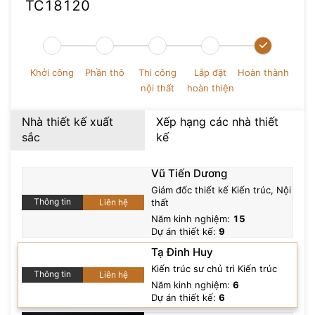
TC18120
Khởi công
Phần thô
Thi công
Lắp đặt
Hoàn thành
nội thất
hoàn thiện
Nhà thiết kế xuất
Xếp hạng các nhà thiết
sắc
kế
Mai Tiến Hưng
Vũ Tiến Dương
Chức vụ
: Kiến trúc sư chủ trì Nội thất
Giám đốc thiết kế Kiến trúc, Nội
Đề xuất
Thông tin
Liên hệ
thất
Số dự án đã thực hiện
: 0+
Năm kinh nghiệm:
15
Số năm kinh nghiệm:
9
.
Dự án thiết kế:
9
Tạ Đinh Huy
Kiến trúc sư chủ trì Kiến trúc
Thông tin
Liên hệ
Năm kinh nghiệm:
6
Dự án thiết kế:
6