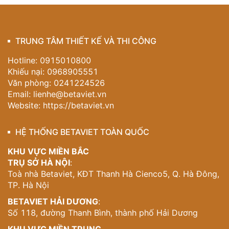
TRUNG TÂM THIẾT KẾ VÀ THI CÔNG
Hotline: 0915010800
Khiếu nại: 0968905551
Văn phòng: 0241224526
Email:
lienhe@betaviet.vn
Website:
https://betaviet.vn
HỆ THỐNG BETAVIET TOÀN QUỐC
KHU VỰC MIỀN BẮC
TRỤ SỞ HÀ NỘI
:
Toà nhà Betaviet, KĐT Thanh Hà Cienco5, Q. Hà Đông,
TP. Hà Nội
BETAVIET HẢI DƯƠNG
:
Số 118, đường Thanh Bình, thành phố Hải Dương
KHU VỰC MIỀN TRUNG