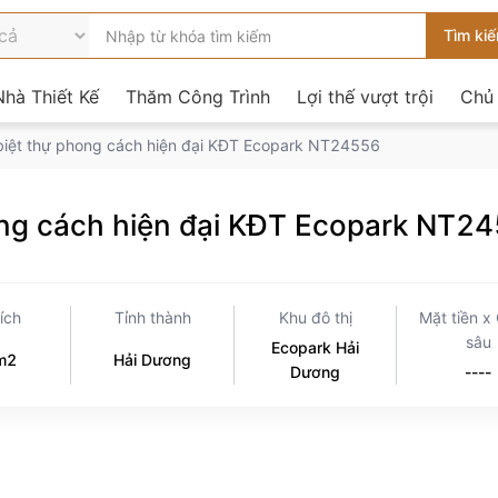
hà Thiết Kế
Thăm Công Trình
Lợi thế vượt trội
Chủ
t biệt thự phong cách hiện đại KĐT Ecopark NT24556
hong cách hiện đại KĐT Ecopark NT2
tích
Tỉnh thành
Khu đô thị
Mặt tiền x
sâu
Ecopark Hải
m2
Hải Dương
Dương
----