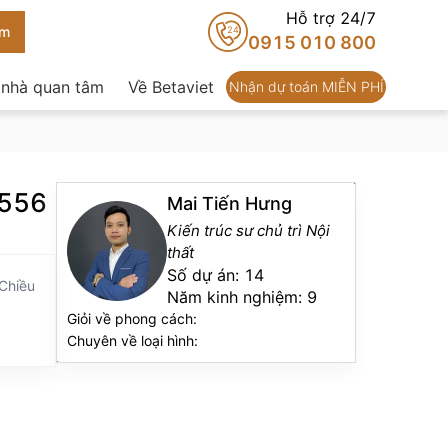
Hỗ trợ 24/7
24
0915 010 800
 nhà quan tâm
Về Betaviet
Nhận dự toán MIỄN PHÍ
4556
Mai Tiến Hưng
Kiến trúc sư chủ trì Nội
thất
Số dự án:
14
 Chiều
Năm kinh nghiệm:
9
Giỏi về phong cách:
Chuyên về loại hình: