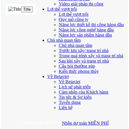
Video giải pháp thi công
Lợi thế vượt trội
Title
Lợi thế vượt trội
Quy mô công ty
Năng lực thiết kế thi công hàng đầu
Năng lực công nghệ hàng đầu
Năng lực sản phẩm hàng đầu
Chủ nhà quan tâm
Chủ nhà quan tâm
Trước khi xây/ trang trí nhà
Trong quá trình xây và trang trí nhà
Sau khi xây và trang trí nhà
Câu hỏi thường gặp
Kiến thức phong thủy
Về Betaviet
Về Betaviet
Lịch sử phát triển
Cảm nhận của Khách hàng
Tin tức & Sự kiện
Tuyển dụng
Liên hệ
Nhận dự toán MIỄN PHÍ
Nhận dự toán MIỄN PHÍ