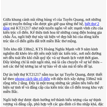
Giữa khung cảnh núi rừng hùng vĩ của Tuyên Quang, nơi những
giá trị truyền thống vẫn được gìn giữ qua từng thế hệ,
biệt thự 2
tầng
mã KT21217 như một tuyên ngôn về sức mạnh vĩnh cửu của
kiến trúc cổ điển. Kế thừa tinh hoa từ những cung điện hoàng gia
châu Âu, ngôi biệt thự này tái hiện vẻ đẹp bất hủ của dòng kiến
trúc tân cổ điển giữa đất trời miền Bắc thơ mộng.
Trên khu đất 338m2, KTS Hoàng Nghĩa Mạnh với 9 năm kinh
nghiệm đã khéo léo dệt nên một kiệt tác kiến trúc, nơi mỗi đường
nét đều toát lên khí chất quý tộc và sự thanh lịch vượt thời gian.
Đây không chỉ là một ngôi nhà, mà là câu chuyện về sự kế thừa –
nơi các thế hệ tương lai sẽ tự hào về di sản mà tổ tiên để lại.
Dự án biệt thự KT21217 nằm tọa lạc tại Tuyên Quang, được thiết
kế theo
phong cách tân cổ điển
với diện tích xây dựng 338m2 trải
rộng trên 2 tầng. Đây là một trong những tác phẩm tiêu biểu thể
hiện sự tinh tế và đẳng cấp của kiến trúc tân cổ điển trong khu vực
miền Bắc.
Ngôi biệt thự được định hướng trở thành biểu tượng của sự thịnh
vượng và đẳng cấp, phù hợp với các gia đình có thu nhập khá, đặc