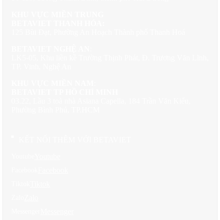
khung hình hoàn hảo nhìn ra thế giới bên ngoài. Ban công với lan
KHU VỰC MIỀN TRUNG
can trang trí tinh xảo như những món đồ trang sức quý báu được
BETAVIET THANH HÓA:
đính kết khéo léo vào tổng thể kiến trúc. Từng chi tiết nhỏ đều
125 Bùi Đạt, Phường An Hoạch Thành phố Thanh Hoá
được chăm chút kỹ lưỡng, từ đường gờ trang trí trên tường đến
những họa tiết chạm khắc tinh vi.
BETAVIET NGHỆ AN
:
LK5-05, Khu liền kề Trường Thịnh Phát, Đ. Trương Văn Lĩnh,
Từ mặt bằng tầng trệt có thể thấy được, KTS đã bố trí một cách
TP. Vinh, Nghệ An
thông minh để tối ưu hóa không gian sống. Phòng khách được đặt
ở vị trí trung tâm, kết nối hài hòa với các khu vực chức năng khác.
KHU VỰC MIỀN NAM
:
Sự sắp xếp này không chỉ thuận tiện cho sinh hoạt hàng ngày mà
BETAVIET TP HỒ CHÍ MINH
còn thể hiện tư duy thiết kế hiện đại trong khuôn khổ kiến trúc cổ
03.22, Lầu 3 toà nhà Asiana Capella, 184 Trần Văn Kiểu,
điển.
Phường Bình Phú, TP.HCM
KẾT NỐI THÊM VỚI BETAVIET
Youtube
Youtube
Facebook
Facebook
Tiktok
Tiktok
Zalo
Zalo
Messenger
Messenger