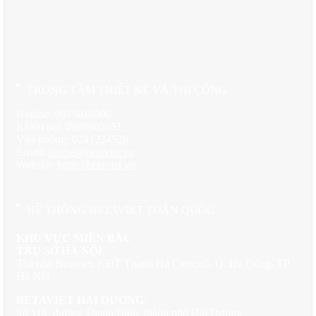
Điểm nhấn ấn tượng nhất của ngôi biệt thự chính là hệ thống cột
trụ tròn được bố trí khéo léo ở các mặt tiền. Những cây cột màu
trắng tinh khôi này không chỉ đơn thuần là yếu tố trang trí mà còn
thể hiện triết lý kiến trúc sâu sắc về sự cân bằng và hài hòa. Chúng
như những người lính gác canh trọng, vững chãi đỡ lấy không
gian sống của gia đình.
TRUNG TÂM THIẾT KẾ VÀ THI CÔNG
Tỷ lệ giữa chiều cao và đường kính của các cột được tính toán
Hotline: 0915010800
theo tỷ lệ vàng cổ điển, tạo nên cảm giác vừa uy nghiêm vừa
Khiếu nại: 0968905551
thanh thoát. Đây là bí quyết giúp ngôi nhà dù có quy mô không
Văn phòng: 0241224526
quá lớn nhưng vẫn toát lên khí chất đại gia, quý phái. Những
Email:
lienhe@betaviet.vn
đường nét cong của cột trụ tương phản đẹp mắt với các đường
Website:
https://betaviet.vn
thẳng của mái nhà và tường, tạo nên sự sinh động trong tĩnh lặng.
Chi Tiết Trang Trí Và Vật Liệu Đặc Trưng
HỆ THỐNG BETAVIET TOÀN QUỐC
Gam màu trắng chủ đạo của ngôi biệt thự không phải là sự đơn đi
KHU VỰC MIỀN BẮC
조 mà ẩn chứa sự tinh tế trong từng sắc độ. Màu trắng tinh khôi
TRỤ SỞ HÀ NỘI
:
của tường tạo nên nền tảng thanh lịch, trong khi mái ngói màu đen
Toà nhà Betaviet, KĐT Thanh Hà Cienco5, Q. Hà Đông, TP.
tạo điểm nhấn mạnh mẽ, tương phản hoàn hảo. Sự kết hợp này
Hà Nội
không chỉ mang lại vẻ đẹp thị giác mà còn thể hiện triết lý âm
dương trong kiến trúc Á Đông.
BETAVIET HẢI DƯƠNG
:
Số 118, đường Thanh Bình, thành phố Hải Dương
Các cửa sổ được thiết kế theo hình vòm cổ điển, tạo nên những