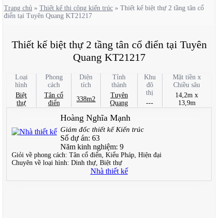
Trang chủ
»
Thiết kế thi công kiến trúc
»
Thiết kế biệt thự 2 tầng tân cổ
điển tại Tuyên Quang KT21217
Thiết kế biệt thự 2 tầng tân cổ điển tại Tuyên
Quang KT21217
Loại
Phong
Diện
Tỉnh
Khu
Mặt tiền x
hình
cách
tích
thành
đô
Chiều sâu
thị
Biệt
Tân cổ
Tuyên
14,2m x
338m2
thự
điển
Quang
---
13,9m
Hoàng Nghĩa Mạnh
Giám đốc thiết kế Kiến trúc
Số dự án:
63
Năm kinh nghiệm:
9
Giỏi về phong cách:
Tân cổ điển, Kiểu Pháp, Hiện đại
Chuyên về loại hình:
Dinh thự, Biệt thự
Nhà thiết kế