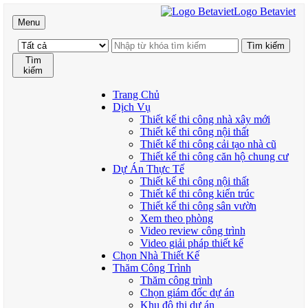
Logo Betaviet
Menu
Tìm
kiếm
Trang Chủ
Dịch Vụ
Thiết kế thi công nhà xây mới
Thiết kế thi công nội thất
Thiết kế thi công cải tạo nhà cũ
Thiết kế thi công căn hộ chung cư
Dự Án Thực Tế
Thiết kế thi công nội thất
Thiết kế thi công kiến trúc
Thiết kế thi công sân vườn
Xem theo phòng
Video review công trình
Video giải pháp thiết kế
Chọn Nhà Thiết Kế
Thăm Công Trình
Thăm công trình
Chọn giám đốc dự án
Khu đô thị dự án