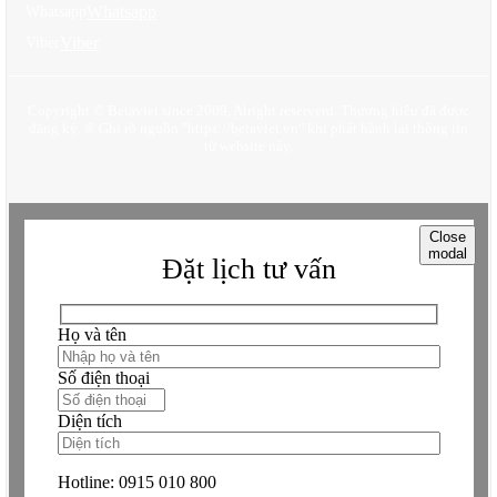
Whatsapp
Whatsapp
Viber
Viber
Copyright © Betaviet since 2009, Alright reserverd. Thương hiệu đã được
đăng ký. ® Ghi rõ nguồn "https://betaviet.vn" khi phát hành lại thông tin
từ website này.
Close
modal
Đặt lịch tư vấn
Họ và tên
Số điện thoại
Diện tích
Hotline:
0915 010 800