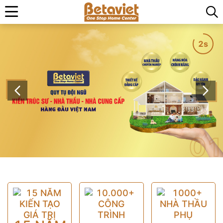
2s
01