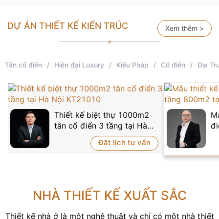
DỰ ÁN THIẾT KẾ KIẾN TRÚC
Xem thêm >
Tân cổ điển
/
Hiện đại Luxury
/
Kiểu Pháp
/
Cổ điển
/
Địa Tr
Thiết kế biệt thự 1000m2
Mẫ
tân cổ điển 3 tầng tại Hà
đi
Nội KT21010
T
Đặt lịch tư vấn
NHÀ THIẾT KẾ XUẤT SẮC
Thiết kế nhà ở là một nghệ thuật và chỉ có một nhà thiết