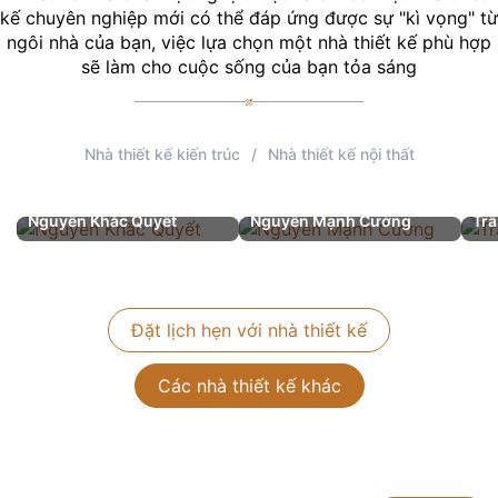
kế chuyên nghiệp mới có thể đáp ứng được sự "kì vọng" từ
ngôi nhà của bạn, việc lựa chọn một nhà thiết kế phù hợp
sẽ làm cho cuộc sống của bạn tỏa sáng
Nhà thiết kế kiến trúc
/
Nhà thiết kế nội thất
Nguyễn Khắc Quyết
Nguyễn Mạnh Cường
Trầ
Chức vụ
: Giám đốc thiết kế
Chức vụ
: Giám đốc thiết kế
Ch
Đề xuất
Kiến trúc, Nội thất
Nội thất
Kiế
Số dự án đã thực hiện
: 94+
Số dự án đã thực hiện
: 38+
Số 
Đặt lịch hẹn với nhà thiết kế
Số năm kinh nghiệm:
13
.
Số năm kinh nghiệm:
12
.
Số 
Các nhà thiết kế khác