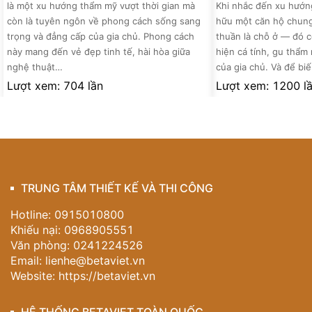
là một xu hướng thẩm mỹ vượt thời gian mà
Khi nhắc đến xu hướng
còn là tuyên ngôn về phong cách sống sang
hữu một căn hộ chung
trọng và đẳng cấp của gia chủ. Phong cách
thuần là chỗ ở — đó c
này mang đến vẻ đẹp tinh tế, hài hòa giữa
hiện cá tính, gu thẩ
nghệ thuật…
của gia chủ. Và để biế
Lượt xem: 704 lần
Lượt xem: 1200 l
TRUNG TÂM THIẾT KẾ VÀ THI CÔNG
Hotline: 0915010800
Khiếu nại: 0968905551
Văn phòng: 0241224526
Email:
lienhe@betaviet.vn
Website:
https://betaviet.vn
HỆ THỐNG BETAVIET TOÀN QUỐC