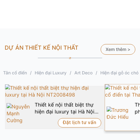
XÂY NHÀ MỚI
NỘI THẤT
CẢI T
DỰ ÁN THIẾT KẾ NỘI THẤT
Xem thêm >
Tân cổ điển
/
Hiện đại Luxury
/
Art Deco
/
Hiện đại gỗ óc chó
Thiết kế nội thất biệt thự
Th
hiện đại luxury tại Hà Nội
ph
NT2008498
T
Đặt lịch tư vấn