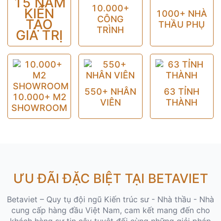
15 NĂM
10.000+
KIẾN
1000+ NHÀ
CÔNG
TẠO
THẦU PHỤ
TRÌNH
GIÁ TRỊ
550+ NHÂN
63 TỈNH
10.000+ M2
VIÊN
THÀNH
SHOWROOM
ƯU ĐÃI ĐẶC BIỆT TẠI BETAVIET
Betaviet – Quy tụ đội ngũ Kiến trúc sư - Nhà thầu - Nhà
cung cấp hàng đầu Việt Nam, cam kết mang đến cho
khách hàng sự tin cậy tuyệt đối cùng những giải pháp