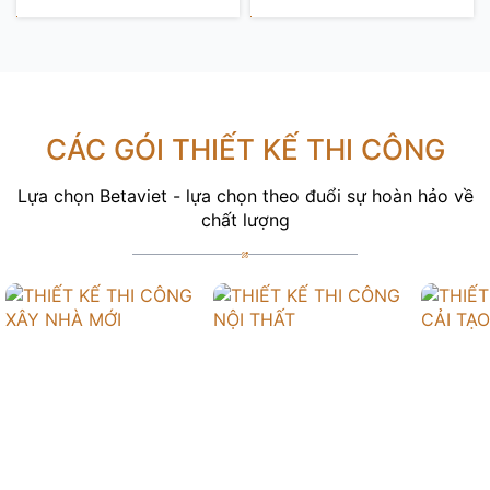
CÁC GÓI THIẾT KẾ THI CÔNG
Lựa chọn Betaviet - lựa chọn theo đuổi sự hoàn hảo về
chất lượng
THIẾT KẾ THI CÔNG
THIẾT KẾ THI CÔNG
THIẾT