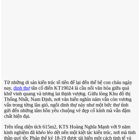
Từ những di sản kiến trúc tổ tiên để lại đến thế hệ con cháu ngày
nay,
dinh thự
tân cổ điển KT19024 là cầu nối văn hóa giữa quá
khứ vinh quang và tương lai thịnh vượng. Giữa lòng Khu đô thị
Thống Nhất, Nam Định, nơi văn hiến nghìn năm vẫn còn vương
vấn trong từng làn gió, ngôi dinh thự này như một bức thư tình
gửi đến những tâm hồn yêu chuộng vẻ đẹp cổ kính mà vẫn đậm
chất hiện đại.
Trên tổng diện tích 615m2, KTS Hoàng Nghĩa Mạnh với 9 năm
kinh nghiệm đã khéo léo dệt nên một kiệt tác kiến trúc, nơi mà tinh
thần quý tộc Pháp thế kỷ 18-19 được tái hiện một cách tinh tế và