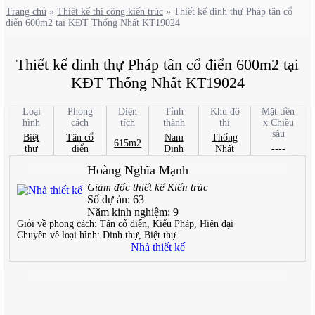
Trang chủ
»
Thiết kế thi công kiến trúc
»
Thiết kế dinh thự Pháp tân cổ
điển 600m2 tại KĐT Thống Nhất KT19024
Thiết kế dinh thự Pháp tân cổ điển 600m2 tại
KĐT Thống Nhất KT19024
Loại
Phong
Diện
Tỉnh
Khu đô
Mặt tiền
hình
cách
tích
thành
thị
x Chiều
sâu
Biệt
Tân cổ
Nam
Thống
615m2
thự
điển
Định
Nhất
----
Hoàng Nghĩa Mạnh
Giám đốc thiết kế Kiến trúc
Số dự án:
63
Năm kinh nghiệm:
9
Giỏi về phong cách:
Tân cổ điển, Kiểu Pháp, Hiện đại
Chuyên về loại hình:
Dinh thự, Biệt thự
Nhà thiết kế