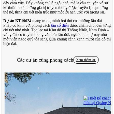
đầy cảm xúc. Đây không chỉ là ngôi nhà, mà là câu chuyện về sự
kế thừa – nơi những giá trị truyền thống được truyền lại qua từng
thế hệ, từng chi tiết kiến trúc như một lời hẹn ước với tương lai.
Dự án KT19024
mang trong mình hơi thở của những lâu đài
Pháp cổ kính với phong cách
tân cổ điển
được chăm chút đến từng
chi tiết nhỏ nhất. Tọa lạc tại Khu đô thị Thống Nhất, Nam Định –
vùng đất có truyền thống văn hóa lâu đời, ngôi dinh thự này như
một viên ngọc quý tỏa sáng giữa khung cảnh xanh mướt của đô thị
hiện đại.
Với tổng diện tích xây dựng 615m2, ngôi dinh thự này không chỉ
ấn tượng bởi quy mô mà còn bởi sự tinh tế trong từng đường cong,
Các dự án cùng phong cách
Xem thêm ≫
từng chi tiết trang trí được chạm khắc công phu như những tác
phẩm nghệ thuật sống động.
Kiến Trúc Cổ Điển – Di Sản Sống Động
Tinh Thần Di Sản Trong Từng Đường Nét
Như những trang sử vàng được viết bằng đá và gỗ, dinh thự
KT19024 mang trong mình linh hồn của kiến trúc Pháp hoàng gia.