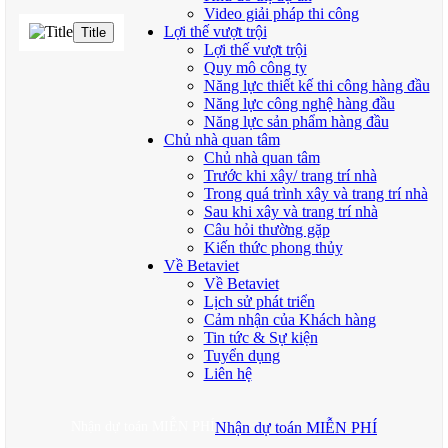
Video giải pháp thi công
Lợi thế vượt trội
Title
Lợi thế vượt trội
Quy mô công ty
Năng lực thiết kế thi công hàng đầu
Năng lực công nghệ hàng đầu
Năng lực sản phẩm hàng đầu
Chủ nhà quan tâm
Chủ nhà quan tâm
Trước khi xây/ trang trí nhà
Trong quá trình xây và trang trí nhà
Sau khi xây và trang trí nhà
Câu hỏi thường gặp
Kiến thức phong thủy
Về Betaviet
Về Betaviet
Lịch sử phát triển
Cảm nhận của Khách hàng
Tin tức & Sự kiện
Tuyển dụng
Liên hệ
Nhận dự toán MIỄN PHÍ
Nhận dự toán MIỄN PHÍ