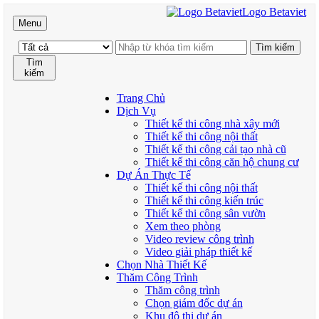
Logo Betaviet
Menu
Tìm
kiếm
Trang Chủ
Dịch Vụ
Thiết kế thi công nhà xây mới
Thiết kế thi công nội thất
Thiết kế thi công cải tạo nhà cũ
Thiết kế thi công căn hộ chung cư
Dự Án Thực Tế
Thiết kế thi công nội thất
Thiết kế thi công kiến trúc
Thiết kế thi công sân vườn
Xem theo phòng
Video review công trình
Video giải pháp thiết kế
Chọn Nhà Thiết Kế
Thăm Công Trình
Thăm công trình
Chọn giám đốc dự án
Khu đô thị dự án