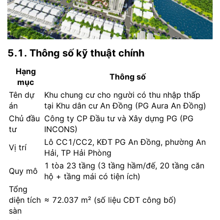
5.1. Thông số kỹ thuật chính
Hạng
Thông số
mục
Tên dự
Khu chung cư cho người có thu nhập thấp
án
tại Khu dân cư An Đồng (PG Aura An Đồng)
Chủ đầu
Công ty CP Đầu tư và Xây dựng PG (PG
tư
INCONS)
Lô CC1/CC2, KĐT PG An Đồng, phường An
Vị trí
Hải, TP Hải Phòng
1 tòa 23 tầng (3 tầng hầm/đế, 20 tầng căn
Quy mô
hộ + tầng mái có tiện ích)
Tổng
diện tích
≈ 72.037 m² (số liệu CĐT công bố)
sàn