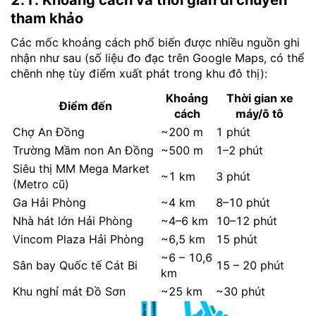
2.1. Khoảng cách và thời gian di chuyển
tham khảo
Các mốc khoảng cách phổ biến được nhiều nguồn ghi
nhận như sau (số liệu đo đạc trên Google Maps, có thể
chênh nhẹ tùy điểm xuất phát trong khu đô thị):
Khoảng
Thời gian xe
Điểm đến
cách
máy/ô tô
Chợ An Đồng
~200 m
1 phút
Trường Mầm non An Đồng
~500 m
1–2 phút
Siêu thị MM Mega Market
~1 km
3 phút
(Metro cũ)
Ga Hải Phòng
~4 km
8–10 phút
Nhà hát lớn Hải Phòng
~4–6 km
10–12 phút
Vincom Plaza Hải Phòng
~6,5 km
15 phút
~6 – 10,6
Sân bay Quốc tế Cát Bi
15 – 20 phút
km
Khu nghỉ mát Đồ Sơn
~25 km
~30 phút