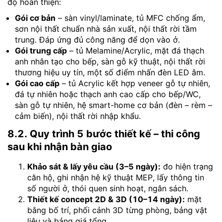
độ hoàn thiện:
Gói cơ bản
– sàn vinyl/laminate, tủ MFC chống ẩm,
sơn nội thất chuẩn nhà sản xuất, nội thất rời tầm
trung. Đáp ứng đủ công năng để dọn vào ở.
Gói trung cấp
– tủ Melamine/Acrylic, mặt đá thạch
anh nhân tạo cho bếp, sàn gỗ kỹ thuật, nội thất rời
thương hiệu uy tín, một số điểm nhấn đèn LED âm.
Gói cao cấp
– tủ Acrylic kết hợp veneer gỗ tự nhiên,
đá tự nhiên hoặc thạch anh cao cấp cho bếp/WC,
sàn gỗ tự nhiên, hệ smart-home cơ bản (đèn – rèm –
cảm biến), nội thất rời nhập khẩu.
8.2. Quy trình 5 bước thiết kế – thi công
sau khi nhận bàn giao
Khảo sát & lấy yêu cầu (3–5 ngày):
đo hiện trạng
căn hộ, ghi nhận hệ kỹ thuật MEP, lấy thông tin
số người ở, thói quen sinh hoạt, ngân sách.
Thiết kế concept 2D & 3D (10–14 ngày):
mặt
bằng bố trí, phối cảnh 3D từng phòng, bảng vật
liệu và bảng giá tổng.