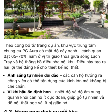
Theo công bố từ trang dự án, khu vực trung tâm
chung cư PG Aura có mật độ cây xanh – cảnh quan
đạt 65–70%, nằm ở vị trí giao thoa giữa sông Lạch
Tray và hệ thống hồ điều hòa nội khu. Điều này tạo ra
hai lợi thế đáng kể cho thiết kế nội thất:
Ánh sáng tự nhiên dồi dào
– các căn hộ hướng ra
công viên có thể tận dụng cửa kính lớn mà không bị
che chắn;
Vi khí hậu ổn định hơn
– nhiệt độ và độ ẩm xung
quanh khối căn hộ ít cực đoan, giúp gỗ tự nhiên và
đồ nội thất bọc vải ít bị giãn nở.
4.3. Hạng mục dịch vụ nội khu