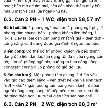
vách kính trượt thay vì xây tường gạch để giữ sự linh
hoạt; bếp mở dễ ám mùi, nên cân nhắc thêm máy hút
mùi 3 mặt và cửa lùa ngăn khu nấu.
6.2. Căn 2 PN – 1 WC, diện tích 58,57 m²
Bố trí cốt lõi:
1 phòng ngủ master, 1 phòng ngủ phụ, 1
phòng tắm chung, bếp – phòng khách liên thông, 1
logia. Đây là loại căn cân bằng nhất về giá – diện tích –
công năng và thường được gia đình 3 người ưu tiên.
Điểm cộng:
Có thể bố trí phòng khách và bếp thành
dạng đảo liền dải dài, tận dụng tối đa chiều ngang căn
hộ; cửa sổ phòng ngủ phụ hướng ra ban công công
cộng/sân chung giúp phòng có gió đối lưu.
Điểm cần lưu ý:
Một phòng tắm chung là điểm yếu
vào giờ cao điểm sáng – nên thiết kế khu vệ sinh tách
“ướt – khô” (ngăn buồng tắm bằng vách kính) để hai
người dùng song song; tủ bếp nên kéo cao kịch trần
để tăng diện tích lưu trữ vì diện tích sàn hạn chế.
6.3. Căn 2 PN – 2 WC, diện tích 68,3 m²