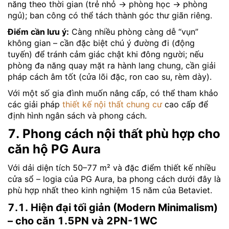
năng theo thời gian (trẻ nhỏ → phòng học → phòng
ngủ); ban công có thể tách thành góc thư giãn riêng.
Điểm cần lưu ý:
Càng nhiều phòng càng dễ “vụn”
không gian – cần đặc biệt chú ý đường đi (động
tuyến) để tránh cảm giác chật khi đông người; nếu
phòng đa năng quay mặt ra hành lang chung, cần giải
pháp cách âm tốt (cửa lõi đặc, ron cao su, rèm dày).
Với một số gia đình muốn nâng cấp, có thể tham khảo
các giải pháp
thiết kế nội thất chung cư
cao cấp để
định hình ngân sách và phong cách.
7. Phong cách nội thất phù hợp cho
căn hộ PG Aura
Với dải diện tích 50–77 m² và đặc điểm thiết kế nhiều
cửa sổ – logia của PG Aura, ba phong cách dưới đây là
phù hợp nhất theo kinh nghiệm 15 năm của Betaviet.
7.1. Hiện đại tối giản (Modern Minimalism)
– cho căn 1.5PN và 2PN-1WC