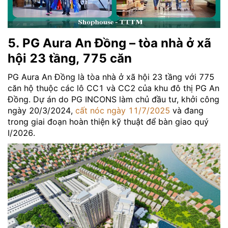
5. PG Aura An Đồng – tòa nhà ở xã
hội 23 tầng, 775 căn
PG Aura An Đồng là tòa nhà ở xã hội 23 tầng với 775
căn hộ thuộc các lô CC1 và CC2 của khu đô thị PG An
Đồng. Dự án do PG INCONS làm chủ đầu tư, khởi công
ngày 20/3/2024,
cất nóc ngày 11/7/2025
và đang
trong giai đoạn hoàn thiện kỹ thuật để bàn giao quý
I/2026.