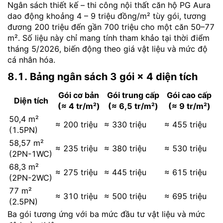
Ngân sách thiết kế – thi công nội thất căn hộ PG Aura
dao động khoảng 4 – 9 triệu đồng/m² tùy gói, tương
đương 200 triệu đến gần 700 triệu cho một căn 50–77
m². Số liệu này chỉ mang tính tham khảo tại thời điểm
tháng 5/2026, biến động theo giá vật liệu và mức độ
cá nhân hóa.
8.1. Bảng ngân sách 3 gói × 4 diện tích
Gói cơ bản
Gói trung cấp
Gói cao cấp
Diện tích
(≈ 4 tr/m²)
(≈ 6,5 tr/m²)
(≈ 9 tr/m²)
50,4 m²
≈ 200 triệu
≈ 330 triệu
≈ 455 triệu
(1.5PN)
58,57 m²
≈ 235 triệu
≈ 380 triệu
≈ 530 triệu
(2PN-1WC)
68,3 m²
≈ 275 triệu
≈ 445 triệu
≈ 615 triệu
(2PN-2WC)
77 m²
≈ 310 triệu
≈ 500 triệu
≈ 695 triệu
(2.5PN)
Ba gói tương ứng với ba mức đầu tư vật liệu và mức