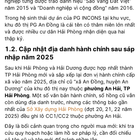
nghiệp từng được trao danh hiệu “Sao Vàng Đất Việt”
năm 2015 và “Doanh nghiệp vì cộng đồng” năm 2016.
Trong hệ sinh thái dự án của PG INCONS tại khu vực,
khu đô thị PG An Đồng là cái tên có thâm niên lớn nhất
và được nhiều cư dân Hải Phòng nhận diện qua hai
thập kỷ.
1.2. Cập nhật địa danh hành chính sau sáp
nhập năm 2025
Sau khi Hải Phòng và Hải Dương được hợp nhất thành
TP Hải Phòng mới và sắp xếp lại đơn vị hành chính cấp
xã vào năm 2025, địa chỉ cũ “xã An Đồng, huyện An
Dương” của khu đô thị nay thuộc
phường An Hải, TP
Hải Phòng
. Một số văn bản hành chính, sổ hồng cũ vẫn
còn dùng địa danh trước, nhưng các thông báo gần
nhất của
Sở Xây dựng Hải Phòng
(đợt 20, 21, 22 năm
2025) đều ghi lô CC1/CC2 thuộc phường An Hải.
Đây là bối cảnh quan trọng cho người mua mới: khi tra
cứu quy hoạch hoặc làm hồ sơ pháp lý, cần đối chiếu
cả tên cũ và tên mới để tránh nhầm lẫn.