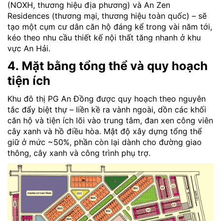
(NOXH, thương hiệu địa phương) và An Zen
Residences (thương mại, thương hiệu toàn quốc) – sẽ
tạo một cụm cư dân căn hộ đáng kể trong vài năm tới,
kéo theo nhu cầu thiết kế nội thất tăng nhanh ở khu
vực An Hải.
4. Mặt bằng tổng thể và quy hoạch
tiện ích
Khu đô thị PG An Đồng được quy hoạch theo nguyên
tắc đẩy biệt thự – liền kề ra vành ngoài, dồn các khối
căn hộ và tiện ích lõi vào trung tâm, đan xen công viên
cây xanh và hồ điều hòa. Mật độ xây dựng tổng thể
giữ ở mức ~50%, phần còn lại dành cho đường giao
thông, cây xanh và công trình phụ trợ.