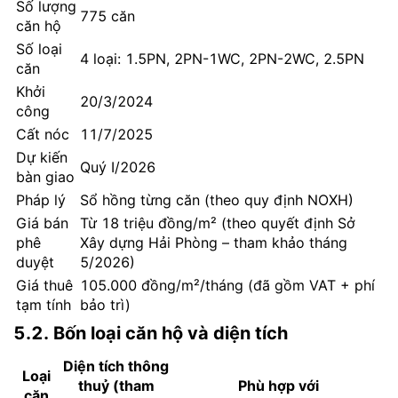
Số lượng
775 căn
căn hộ
Số loại
4 loại: 1.5PN, 2PN-1WC, 2PN-2WC, 2.5PN
căn
Khởi
20/3/2024
công
Cất nóc
11/7/2025
Dự kiến
Quý I/2026
bàn giao
Pháp lý
Sổ hồng từng căn (theo quy định NOXH)
Giá bán
Từ 18 triệu đồng/m² (theo quyết định Sở
phê
Xây dựng Hải Phòng – tham khảo tháng
duyệt
5/2026)
Giá thuê
105.000 đồng/m²/tháng (đã gồm VAT + phí
tạm tính
bảo trì)
5.2. Bốn loại căn hộ và diện tích
Diện tích thông
Loại
thuỷ (tham
Phù hợp với
căn