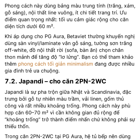
Phong cách này dùng bảng màu trung tính (trắng, xám,
gỗ sáng), nội thất line vuông, ít chi tiết trang trí. Ưu
điểm quan trọng nhất: tối ưu cảm giác rộng cho căn
diện tích dưới 60 m².
Khi áp dụng cho PG Aura, Betaviet thường khuyến nghị
dùng sàn vinyl/laminate vân gỗ sáng, tường sơn trắng
off-white, đồ nội thất rời (sofa, bàn ăn) chọn chân
thon mảnh để tăng độ “lơ lửng”. Bạn có thể tham khảo
thêm
phong cách tối giản minimalism
đang được nhiều
gia đình trẻ ưa chuộng.
7.2. Japandi – cho căn 2PN-2WC
Japandi là sự pha trộn giữa Nhật và Scandinavia, đặc
trưng bởi gỗ tự nhiên màu trầm, vải linen, gốm thủ
công và rất nhiều khoảng trống. Phong cách này phù
hợp căn 60–70 m² vì cần không gian đủ rộng để
“khoảng trống” trở thành điểm nhấn chứ không phải sự
thiếu thốn.
Trong căn 2PN-2WC tại PG Aura, hệ tủ bếp nên dùng