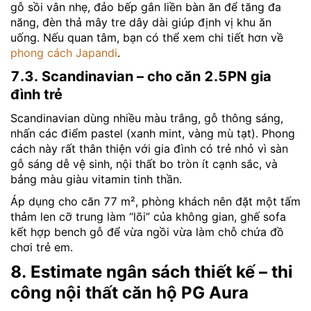
gỗ sồi vân nhẹ, đảo bếp gắn liền bàn ăn để tăng đa
năng, đèn thả mây tre dây dài giúp định vị khu ăn
uống. Nếu quan tâm, bạn có thể xem chi tiết hơn về
phong cách Japandi
.
7.3. Scandinavian – cho căn 2.5PN gia
đình trẻ
Scandinavian dùng nhiều màu trắng, gỗ thông sáng,
nhấn các điểm pastel (xanh mint, vàng mù tạt). Phong
cách này rất thân thiện với gia đình có trẻ nhỏ vì sàn
gỗ sáng dễ vệ sinh, nội thất bo tròn ít cạnh sắc, và
bảng màu giàu vitamin tinh thần.
Áp dụng cho căn 77 m², phòng khách nên đặt một tấm
thảm len cỡ trung làm “lõi” của không gian, ghế sofa
kết hợp bench gỗ để vừa ngồi vừa làm chỗ chứa đồ
chơi trẻ em.
8. Estimate ngân sách thiết kế – thi
công nội thất căn hộ PG Aura