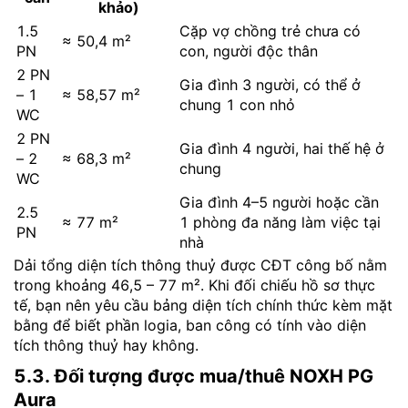
khảo)
1.5
Cặp vợ chồng trẻ chưa có
≈ 50,4 m²
PN
con, người độc thân
2 PN
Gia đình 3 người, có thể ở
– 1
≈ 58,57 m²
chung 1 con nhỏ
WC
2 PN
Gia đình 4 người, hai thế hệ ở
– 2
≈ 68,3 m²
chung
WC
Gia đình 4–5 người hoặc cần
2.5
≈ 77 m²
1 phòng đa năng làm việc tại
PN
nhà
Dải tổng diện tích thông thuỷ được CĐT công bố nằm
trong khoảng 46,5 – 77 m². Khi đối chiếu hồ sơ thực
tế, bạn nên yêu cầu bảng diện tích chính thức kèm mặt
bằng để biết phần logia, ban công có tính vào diện
tích thông thuỷ hay không.
5.3. Đối tượng được mua/thuê NOXH PG
Aura