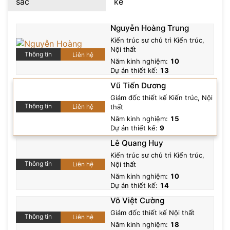
sắc
kế
Lê Duy Anh
Nguyễn Hoàng Trung
Chức vụ
: Giám đốc thiết kế Kiến trúc, Nội thất
Kiến trúc sư chủ trì Kiến trúc,
Đề xuất
Nội thất
Số dự án đã thực hiện
: 0+
Thông tin
Liên hệ
Năm kinh nghiệm:
10
Số năm kinh nghiệm:
11
.
Dự án thiết kế:
13
Vũ Tiến Dương
Giám đốc thiết kế Kiến trúc, Nội
Thông tin
Liên hệ
thất
Năm kinh nghiệm:
15
Dự án thiết kế:
9
Lê Quang Huy
Kiến trúc sư chủ trì Kiến trúc,
Thông tin
Liên hệ
Nội thất
Năm kinh nghiệm:
10
Dự án thiết kế:
14
Võ Việt Cường
Giám đốc thiết kế Nội thất
Thông tin
Liên hệ
Năm kinh nghiệm:
18