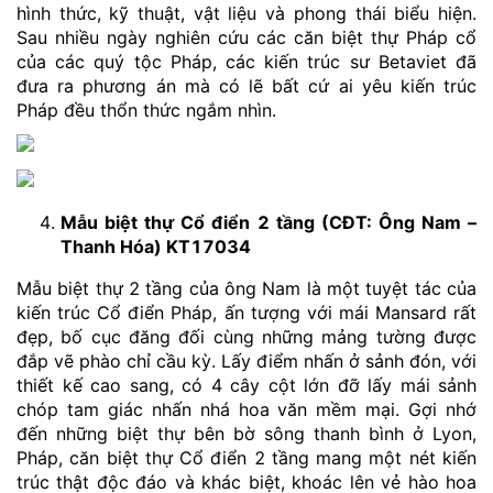
hình thức, kỹ thuật, vật liệu và phong thái biểu hiện.
Sau nhiều ngày nghiên cứu các căn biệt thự Pháp cổ
của các quý tộc Pháp, các kiến trúc sư Betaviet đã
đưa ra phương án mà có lẽ bất cứ ai yêu kiến trúc
Pháp đều thổn thức ngắm nhìn.
Mẫu biệt thự Cổ điển 2 tầng (CĐT: Ông Nam –
Thanh Hóa) KT17034
Mẫu biệt thự 2 tầng của ông Nam là một tuyệt tác của
kiến trúc Cổ điển Pháp, ấn tượng với mái Mansard rất
đẹp, bố cục đăng đối cùng những mảng tường được
đắp vẽ phào chỉ cầu kỳ. Lấy điểm nhấn ở sảnh đón, với
thiết kế cao sang, có 4 cây cột lớn đỡ lấy mái sảnh
chóp tam giác nhấn nhá hoa văn mềm mại. Gợi nhớ
đến những biệt thự bên bờ sông thanh bình ở Lyon,
Pháp, căn biệt thự Cổ điển 2 tầng mang một nét kiến
trúc thật độc đáo và khác biệt, khoác lên vẻ hào hoa