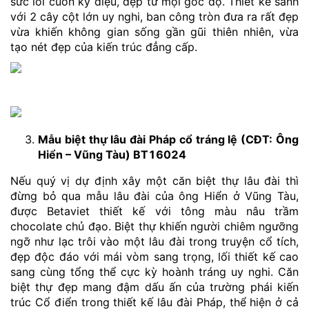
sức lôi cuốn kỳ diệu, đẹp từ mọi góc độ. Thiết kế sảnh
với 2 cây cột lớn uy nghi, ban công tròn đưa ra rất đẹp
vừa khiến không gian sống gần gũi thiên nhiên, vừa
tạo nét đẹp của kiến trúc đẳng cấp.
Mẫu biệt thự lâu đài Pháp cổ tráng lệ (CĐT: Ông
Hiển – Vũng Tàu) BT16024
Nếu quý vị dự định xây một căn biệt thự lâu đài thì
đừng bỏ qua mẫu lâu đài của ông Hiển ở Vũng Tàu,
được Betaviet thiết kế với tông màu nâu trầm
chocolate chủ đạo. Biệt thự khiến người chiêm ngưỡng
ngỡ như lạc trôi vào một lâu đài trong truyện cổ tích,
đẹp độc đáo với mái vòm sang trọng, lối thiết kế cao
sang cùng tổng thể cực kỳ hoành tráng uy nghi. Căn
biệt thự đẹp mang đậm dấu ấn của trường phái kiến
trúc Cổ điển trong thiết kế lâu đài Pháp, thể hiện ở cả