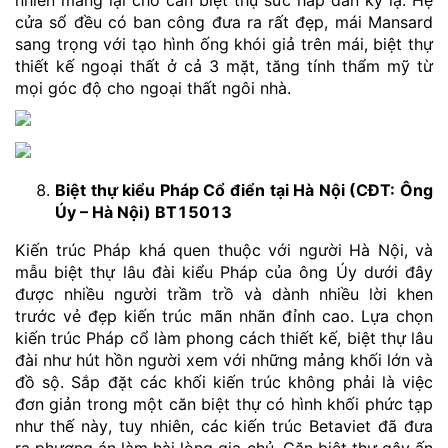
nhiên mang lại cho căn biệt thự sức hấp dẫn kỳ lạ. Hệ
cửa sổ đều có ban công đưa ra rất đẹp, mái Mansard
sang trọng với tạo hình ống khói giả trên mái, biệt thự
thiết kế ngoại thất ở cả 3 mặt, tăng tính thẩm mỹ từ
mọi góc độ cho ngoại thất ngôi nhà.
Biệt thự kiểu Pháp Cổ điển tại Hà Nội (CĐT: Ông
Úy – Hà Nội) BT15013
Kiến trúc Pháp khá quen thuộc với người Hà Nội, và
mẫu biệt thự lâu đài kiểu Pháp của ông Úy dưới đây
được nhiều người trầm trồ và dành nhiều lời khen
trước vẻ đẹp kiến trúc mãn nhãn đỉnh cao. Lựa chọn
kiến trúc Pháp cổ làm phong cách thiết kế, biệt thự lâu
đài như hút hồn người xem với những mảng khối lớn và
đồ sộ. Sắp đặt các khối kiến trúc không phải là việc
đơn giản trong một căn biệt thự có hình khối phức tạp
như thế này, tuy nhiên, các kiến trúc Betaviet đã đưa