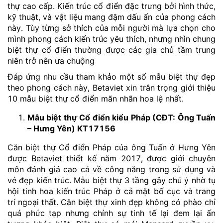
thự cao cấp. Kiến trúc cổ điển đặc trưng bởi hình thức,
kỹ thuật, và vật liệu mang đậm dấu ấn của phong cách
này. Tùy từng sở thích của mỗi người mà lựa chọn cho
mình phong cách kiến trúc yêu thích, nhưng nhìn chung
biệt thự cổ điển thường được các gia chủ tầm trung
niên trở nên ưa chuộng
Đáp ứng nhu cầu tham khảo một số mẫu biệt thự đẹp
theo phong cách này, Betaviet xin trân trọng giới thiệu
10 mẫu biệt thự cổ điển mãn nhãn hoa lệ nhất.
Mẫu biệt thự Cổ điển kiểu Pháp (CĐT: Ông Tuấn
– Hưng Yên) KT17156
Căn biệt thự Cổ điển Pháp của ông Tuấn ở Hưng Yên
được Betaviet thiết kế năm 2017, được giới chuyên
môn đánh giá cao cả về công năng trong sử dụng và
vẻ đẹp kiến trúc. Mẫu biệt thự 3 tầng gây chú ý nhờ tụ
hội tinh hoa kiến trúc Pháp ở cả mặt bố cục và trang
trí ngoại thất. Căn biệt thự xinh đẹp không có phào chỉ
quá phức tạp nhưng chính sự tinh tế lại đem lại ấn