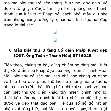
tạo mà biệt thự trở nên tráng lệ từ mọi góc nhìn. Vẻ
đẹp vương giả được tái hiện trên phông nền thanh
thoát của kiến trúc Pháp, với cách phối màu dịu nhẹ
trên những mảng tường tỷ lệ hài hòa, kiến tạo nét đẹp
tráng lệ đài các.
Mẫu biệt thự 3 tầng Cổ điển Pháp tuyệt đẹp
(CĐT: Ông Toán – Thanh Hóa) BT16025
Tiếp theo, chúng ta hãy cùng chiêm ngưỡng mẫu biệt
thự Cổ điển kiểu Pháp đẹp của ông Toán ở Thanh Hóa.
Mẫu biệt thự có sắc màu tao nhã nhẹ nhàng và dáng
vẻ hào hoa quý phái, thể hiện ở những mảng tường
phân chia rõ rệt, khá kiệm phào chỉ khi so sánh với các
căn biệt thự Cổ điển khác, tuy nhiên, chính nhờ lối
thiết kế nhấn mạnh hình khối tao nhã mà biệt thự có
được vẻ đẹp thật đặc biệt. Hệ cửa sổ gỗ đỏ rất ăn
nhập với tổng thế, mái Mansard quyền quý, thước cột