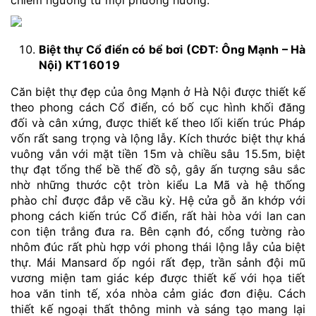
chiêm ngưỡng từ mọi phương hướng.
Biệt thự Cổ điển có bể bơi (CĐT: Ông Mạnh – Hà
Nội) KT16019
Căn biệt thự đẹp của ông Mạnh ở Hà Nội được thiết kế
theo phong cách Cổ điển, có bố cục hình khối đăng
đối và cân xứng, được thiết kế theo lối kiến trúc Pháp
vốn rất sang trọng và lộng lẫy. Kích thước biệt thự khá
vuông vắn với mặt tiền 15m và chiều sâu 15.5m, biệt
thự đạt tổng thể bề thế đồ sộ, gây ấn tượng sâu sắc
nhờ những thước cột tròn kiểu La Mã và hệ thống
phào chỉ được đắp vẽ cầu kỳ. Hệ cửa gỗ ăn khớp với
phong cách kiến trúc Cổ điển, rất hài hòa với lan can
con tiện trắng đưa ra. Bên cạnh đó, cổng tường rào
nhôm đúc rất phù hợp với phong thái lộng lẫy của biệt
thự. Mái Mansard ốp ngói rất đẹp, trần sảnh đội mũ
vương miện tam giác kép được thiết kế với họa tiết
hoa văn tinh tế, xóa nhòa cảm giác đơn điệu. Cách
thiết kế ngoại thất thông minh và sáng tạo mang lại