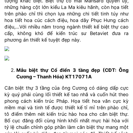
tượng khác biệt. Biệt thự có mái Mansard quyền uy,
những hàng cột lớn kiểu La Ma kiêu hãnh, còn họa tiết
trên phào chỉ thì chọn lựa những chi tiết tinh túy như
hoa tiết hoa cúc cách điệu, hoa dây Phục Hưng cách
điệu,…Với nhiều năm trong ngành thiết kế biệt thự cao
cấp, không khó để kiến trúc sư Betaviet đưa ra
phương án thiết kế tuyệt đẹp này.
Mẫu biệt thự Cổ điển 3 tầng đẹp (CĐT: Ông
Cương – Thanh Hóa) KT17071A
Căn biệt thự 3 tầng của ông Cương có dáng dấp cực
kỳ quý phái cùng lối thiết kế tao nhã và cuốn hút theo
phong cách kiến trúc Pháp. Họa tiết hoa văn cực kỳ
mềm mại và tinh tế được thiết kế tỉ mỉ trên phào chỉ,
tô điểm thêm nét kiến trúc hào hoa cho căn biệt thự.
Bố cục đăng đối cùng hình khối nhất mực hài hòa với
tỷ lệ chuẩn chỉnh góp phần làm căn biệt thự mang một