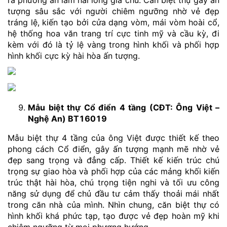
ra phương án làm hài lòng gia chủ. Căn biệt thự gây ấn
tượng sâu sắc với người chiêm ngưỡng nhờ vẻ đẹp
tráng lệ, kiến tạo bởi cửa dạng vòm, mái vòm hoài cổ,
hệ thống hoa văn trang trí cực tinh mỹ và cầu kỳ, đi
kèm với đó là tỷ lệ vàng trong hình khối và phối hợp
hình khối cực kỳ hài hòa ấn tượng.
Mẫu biệt thự Cổ điển 4 tầng (CĐT: Ông Việt –
Nghệ An) BT16019
Mẫu biệt thự 4 tầng của ông Việt được thiết kế theo
phong cách Cổ điển, gây ấn tượng mạnh mẽ nhờ vẻ
đẹp sang trọng và đẳng cấp. Thiết kế kiến trúc chú
trọng sự giao hòa và phối hợp của các mảng khối kiến
trúc thật hài hòa, chú trọng tiện nghi và tối ưu công
năng sử dụng để chủ đầu tư cảm thấy thoải mái nhất
trong căn nhà của mình. Nhìn chung, căn biệt thự có
hình khối khá phức tạp, tạo được vẻ đẹp hoàn mỹ khi