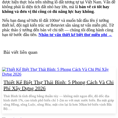
được hiện thực hóa trên những lô đất tương tự tại Việt Nam. Vấn đề
không phải là diện tích đất nhỏ hay lớn, mà là
bản vẽ có tốt hay
không và đơn vị thi công có đủ năng lực hay không
.
Nếu bạn đang sở hữu lô đất 100m² và muốn bắt đầu lên ý tưởng
thiết kế, đội ngũ kiến trúc sư Betaviet sẵn sàng tư vấn miễn phí. Từ
phác thảo ý tưởng đến bản vẽ chi tiết — chúng tôi đồng hành cùng
bạn từ bước đầu tiên.
Nhận tư vấn thiết kế biệt thự miễn phí →
Bài viết liên quan
Thiết Kế Biệt Thự Thái Bình: 5 Phong Cách Và Chi
Phí Xây Dựng 2026
Thái Bình là tỉnh đồng bằng thuần túy — không một ngọn đồi, độ dốc địa
hình dưới 1%, cao trình phổ biến chỉ 1-2m so với mực nước biển. Ba mặt giáp
sông Hồng, sông Luộc, sông Hóa; mặt còn lại là hơn 50km bờ biển vịnh Bắc
Bộ.…