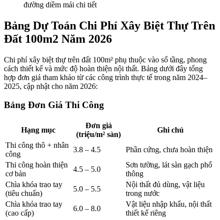
đường diềm mái chi tiết
Bảng Dự Toán Chi Phí Xây Biệt Thự Trên
Đất 100m2 Năm 2026
Chi phí xây biệt thự trên đất 100m² phụ thuộc vào số tầng, phong
cách thiết kế và mức độ hoàn thiện nội thất. Bảng dưới đây tổng
hợp đơn giá tham khảo từ các công trình thực tế trong năm 2024–
2025, cập nhật cho năm 2026:
Bảng Đơn Giá Thi Công
Đơn giá
Hạng mục
Ghi chú
(triệu/m² sàn)
Thi công thô + nhân
3.8 – 4.5
Phần cứng, chưa hoàn thiện
công
Thi công hoàn thiện
Sơn tường, lát sàn gạch phổ
4.5 – 5.0
cơ bản
thông
Chìa khóa trao tay
Nội thất đủ dùng, vật liệu
5.0 – 5.5
(tiêu chuẩn)
trong nước
Chìa khóa trao tay
Vật liệu nhập khẩu, nội thất
6.0 – 8.0
(cao cấp)
thiết kế riêng