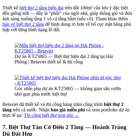
Thiết kế
biệt thự 2 tầng hiện đại
trên đất 100m² cần lưu ý đặc biệt
đến giếng trời — đây là “phổi” của ngôi nhà, giúp thông gió và đưa
ánh sáng xuống tầng 1 và cả tầng hầm (nếu có). Tham khảo thêm
bản vẽ biệt thự 2 tầng
để hình dung rõ hơn về bố cục mặt bằng phù
hợp với từng hình dạng lô đất.
Dự án KT25865 — Biệt thự hiện đại 2 tầng tại Hải
Phòng | Betaviet thiết kế & thi công
Góc nhìn phụ dự án KT25865 — không gian sân vườn
nhỏ gọn phía trước biệt thự
Betaviet đã thiết kế và thi công hàng trăm công trình
biệt thự 2
tầng
trên cả nước. Nhận
báo giá miễn phí
và xem portfolio dự án
thực tế tại:
Thi công biệt thự trọn gói →
7. Biệt Thự Tân Cổ Điển 2 Tầng — Hoành Tráng
Dù Đất Hẹp