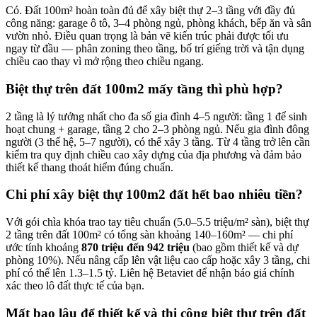
Có. Đất 100m² hoàn toàn đủ để xây biệt thự 2–3 tầng với đầy đủ
công năng: garage ô tô, 3–4 phòng ngủ, phòng khách, bếp ăn và sân
vườn nhỏ. Điều quan trọng là bản vẽ kiến trúc phải được tối ưu
ngay từ đầu — phân zoning theo tầng, bố trí giếng trời và tận dụng
chiều cao thay vì mở rộng theo chiều ngang.
Biệt thự trên đất 100m2 mấy tầng thì phù hợp?
2 tầng là lý tưởng nhất cho đa số gia đình 4–5 người: tầng 1 để sinh
hoạt chung + garage, tầng 2 cho 2–3 phòng ngủ. Nếu gia đình đông
người (3 thế hệ, 5–7 người), có thể xây 3 tầng. Từ 4 tầng trở lên cần
kiểm tra quy định chiều cao xây dựng của địa phương và đảm bảo
thiết kế thang thoát hiểm đúng chuẩn.
Chi phí xây biệt thự 100m2 đất hết bao nhiêu tiền?
Với gói chìa khóa trao tay tiêu chuẩn (5.0–5.5 triệu/m² sàn), biệt thự
2 tầng trên đất 100m² có tổng sàn khoảng 140–160m² — chi phí
ước tính khoảng
870 triệu đến 942 triệu
(bao gồm thiết kế và dự
phòng 10%). Nếu nâng cấp lên vật liệu cao cấp hoặc xây 3 tầng, chi
phí có thể lên 1.3–1.5 tỷ. Liên hệ Betaviet để nhận báo giá chính
xác theo lô đất thực tế của bạn.
Mất bao lâu để thiết kế và thi công biệt thự trên đất