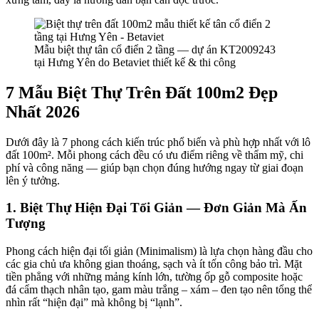
Mẫu biệt thự tân cổ điển 2 tầng — dự án KT2009243
tại Hưng Yên do Betaviet thiết kế & thi công
7 Mẫu Biệt Thự Trên Đất 100m2 Đẹp
Nhất 2026
Dưới đây là 7 phong cách kiến trúc phổ biến và phù hợp nhất với lô
đất 100m². Mỗi phong cách đều có ưu điểm riêng về thẩm mỹ, chi
phí và công năng — giúp bạn chọn đúng hướng ngay từ giai đoạn
lên ý tưởng.
1. Biệt Thự Hiện Đại Tối Giản — Đơn Giản Mà Ấn
Tượng
Phong cách hiện đại tối giản (Minimalism) là lựa chọn hàng đầu cho
các gia chủ ưa không gian thoáng, sạch và ít tốn công bảo trì. Mặt
tiền phẳng với những mảng kính lớn, tường ốp gỗ composite hoặc
đá cẩm thạch nhân tạo, gam màu trắng – xám – đen tạo nên tổng thể
nhìn rất “hiện đại” mà không bị “lạnh”.