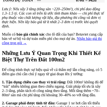
TỔNG DỰ TOÁN
—
870tr – 942tr
Lưu ý: Nếu xây 3 tầng (tổng sàn ~220–250m²), chi phí dao động
1.3–1.5 tỷ. Các con số trên là ước tính tham khảo — chi phí thực tế
phụ thuộc vào chất lượng vật liệu, địa phương thi công và đơn vị
thực hiện. Nên lấy báo giá từ ít nhất 2–3 đơn vị trước khi quyết
định.
Muốn có
báo giá chính xác
cho lô đất của bạn? Betaviet cung cấp
bản vẽ sơ bộ và dự toán miễn phí cho mọi dự án.
Nhận báo giá thi
công trọn gói →
Những Lưu Ý Quan Trọng Khi Thiết Kế
Biệt Thự Trên Đất 100m2
Để công trình thực sự hiệu quả về cả thẩm mỹ lẫn công năng, có 5
điểm gia chủ cần chú ý ngay từ giai đoạn lên ý tưởng:
1. Tận dụng chiều cao thay vì trải rộng:
Đất 100m² không đủ để
“trải” nhiều không gian theo chiều ngang. Giải pháp tối ưu là xây
2–3 tầng, phân tách rõ công năng theo tầng. Mỗi tầng thêm ~70–
80m² sàn mà chi phí tăng chỉ khoảng 30–40% so với tầng đầu.
2. Garage phải được tính từ đầu:
Garage 1 xe hơi cần tối thiểu