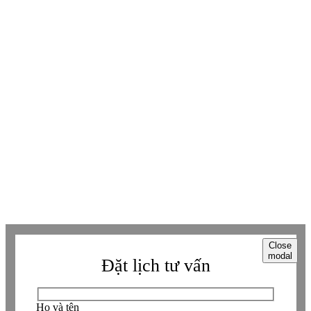
Youtube
Youtube
Facebook
Facebook
Tiktok
Tiktok
Zalo
Zalo
Messenger
Messenger
Whatsapp
Whatsapp
Viber
Viber
Copyright © Betaviet since 2009, Alright reserverd. Thương hiệu đã được
đăng ký. ® Ghi rõ nguồn "https://betaviet.vn" khi phát hành lại thông tin
từ website này.
Close
modal
Đặt lịch tư vấn
Họ và tên