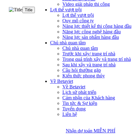
Video giải pháp thi công
Lợi thế vượt trội
Title
Lợi thế vượt trội
Quy mô công ty
Năng lực thiết kế thi công hàng đầu
Năng lực công nghệ hàng đầu
Năng lực sản phẩm hàng đầu
Chủ nhà quan tâm
Chủ nhà quan tâm
Trước khi xây/ trang trí nhà
Trong quá trình xây và trang trí nhà
Sau khi xây và trang trí nhà
Câu hỏi thường gặp
Kiến thức phong thủy
Về Betaviet
Về Betaviet
Lịch sử phát triển
Cảm nhận của Khách hàng
Tin tức & Sự kiện
Tuyển dụng
Liên hệ
Nhận dự toán MIỄN PHÍ
Nhận dự toán MIỄN PHÍ