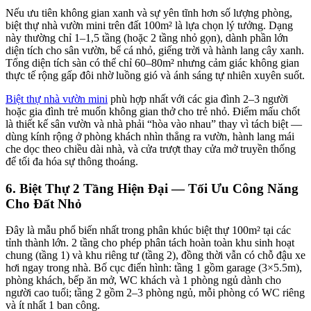
Nếu ưu tiên không gian xanh và sự yên tĩnh hơn số lượng phòng,
biệt thự nhà vườn mini trên đất 100m² là lựa chọn lý tưởng. Dạng
này thường chỉ 1–1,5 tầng (hoặc 2 tầng nhỏ gọn), dành phần lớn
diện tích cho sân vườn, bể cá nhỏ, giếng trời và hành lang cây xanh.
Tổng diện tích sàn có thể chỉ 60–80m² nhưng cảm giác không gian
thực tế rộng gấp đôi nhờ luồng gió và ánh sáng tự nhiên xuyên suốt.
Biệt thự nhà vườn mini
phù hợp nhất với các gia đình 2–3 người
hoặc gia đình trẻ muốn không gian thở cho trẻ nhỏ. Điểm mấu chốt
là thiết kế sân vườn và nhà phải “hòa vào nhau” thay vì tách biệt —
dùng kính rộng ở phòng khách nhìn thẳng ra vườn, hành lang mái
che dọc theo chiều dài nhà, và cửa trượt thay cửa mở truyền thống
để tối đa hóa sự thông thoáng.
6. Biệt Thự 2 Tầng Hiện Đại — Tối Ưu Công Năng
Cho Đất Nhỏ
Đây là mẫu phổ biến nhất trong phân khúc biệt thự 100m² tại các
tỉnh thành lớn. 2 tầng cho phép phân tách hoàn toàn khu sinh hoạt
chung (tầng 1) và khu riêng tư (tầng 2), đồng thời vẫn có chỗ đậu xe
hơi ngay trong nhà. Bố cục điển hình: tầng 1 gồm garage (3×5.5m),
phòng khách, bếp ăn mở, WC khách và 1 phòng ngủ dành cho
người cao tuổi; tầng 2 gồm 2–3 phòng ngủ, mỗi phòng có WC riêng
và ít nhất 1 ban công.