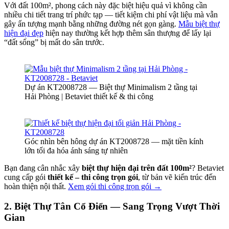
Với đất 100m², phong cách này đặc biệt hiệu quả vì không cần
nhiều chi tiết trang trí phức tạp — tiết kiệm chi phí vật liệu mà vẫn
gây ấn tượng mạnh bằng những đường nét gọn gàng.
Mẫu biệt thự
hiện đại đẹp
hiện nay thường kết hợp thêm sân thượng để lấy lại
“đất sống” bị mất do sân trước.
Dự án KT2008728 — Biệt thự Minimalism 2 tầng tại
Hải Phòng | Betaviet thiết kế & thi công
Góc nhìn bên hông dự án KT2008728 — mặt tiền kính
lớn tối đa hóa ánh sáng tự nhiên
Bạn đang cân nhắc xây
biệt thự hiện đại trên đất 100m²
? Betaviet
cung cấp gói
thiết kế – thi công trọn gói
, từ bản vẽ kiến trúc đến
hoàn thiện nội thất.
Xem gói thi công trọn gói →
2. Biệt Thự Tân Cổ Điển — Sang Trọng Vượt Thời
Gian