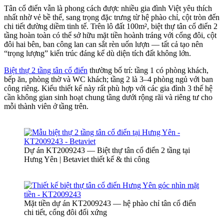
Tân cổ điển vẫn là phong cách được nhiều gia đình Việt yêu thích
nhất nhờ vẻ bề thế, sang trọng đặc trưng từ hệ phào chỉ, cột tròn đến
chi tiết đường diềm tinh tế. Trên lô đất 100m², biệt thự tân cổ điển 2
tầng hoàn toàn có thể sở hữu mặt tiền hoành tráng với cổng đôi, cột
đôi hai bên, ban công lan can sắt rèn uốn lượn — tất cả tạo nên
“trọng lượng” kiến trúc đáng kể dù diện tích đất không lớn.
Biệt thự 2 tầng tân cổ điển
thường bố trí: tầng 1 có phòng khách,
bếp ăn, phòng thờ và WC khách; tầng 2 là 3–4 phòng ngủ với ban
công riêng. Kiểu thiết kế này rất phù hợp với các gia đình 3 thế hệ
cần không gian sinh hoạt chung tầng dưới rộng rãi và riêng tư cho
mỗi thành viên ở tầng trên.
Dự án KT2009243 — Biệt thự tân cổ điển 2 tầng tại
Hưng Yên | Betaviet thiết kế & thi công
Mặt tiền dự án KT2009243 — hệ phào chỉ tân cổ điển
chi tiết, cổng đôi đối xứng