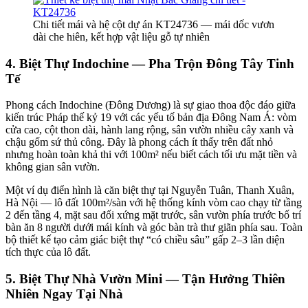
Chi tiết mái và hệ cột dự án KT24736 — mái dốc vươn
dài che hiên, kết hợp vật liệu gỗ tự nhiên
4. Biệt Thự Indochine — Pha Trộn Đông Tây Tinh
Tế
Phong cách Indochine (Đông Dương) là sự giao thoa độc đáo giữa
kiến trúc Pháp thế kỷ 19 với các yếu tố bản địa Đông Nam Á: vòm
cửa cao, cột thon dài, hành lang rộng, sân vườn nhiều cây xanh và
chậu gốm sứ thủ công. Đây là phong cách ít thấy trên đất nhỏ
nhưng hoàn toàn khả thi với 100m² nếu biết cách tối ưu mặt tiền và
không gian sân vườn.
Một ví dụ điển hình là căn biệt thự tại Nguyễn Tuân, Thanh Xuân,
Hà Nội — lô đất 100m²/sàn với hệ thống kính vòm cao chạy từ tầng
2 đến tầng 4, mặt sau đối xứng mặt trước, sân vườn phía trước bố trí
bàn ăn 8 người dưới mái kính và góc bàn trà thư giãn phía sau. Toàn
bộ thiết kế tạo cảm giác biệt thự “có chiều sâu” gấp 2–3 lần diện
tích thực của lô đất.
5. Biệt Thự Nhà Vườn Mini — Tận Hưởng Thiên
Nhiên Ngay Tại Nhà