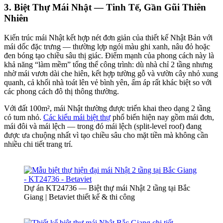
3. Biệt Thự Mái Nhật — Tinh Tế, Gần Gũi Thiên
Nhiên
Kiến trúc mái Nhật kết hợp nét đơn giản của thiết kế Nhật Bản với
mái dốc đặc trưng — thường lợp ngói màu ghi xanh, nâu đỏ hoặc
đen bóng tạo chiều sâu thị giác. Điểm mạnh của phong cách này là
khả năng “làm mềm” tổng thể công trình: dù nhà chỉ 2 tầng nhưng
nhờ mái vươn dài che hiên, kết hợp tường gỗ và vườn cây nhỏ xung
quanh, cả khối nhà toát lên vẻ bình yên, ấm áp rất khác biệt so với
các phong cách đô thị thông thường.
Với đất 100m², mái Nhật thường được triển khai theo dạng 2 tầng
có tum nhỏ.
Các kiểu mái biệt thự
phổ biến hiện nay gồm mái đơn,
mái đôi và mái lệch — trong đó mái lệch (split-level roof) đang
được ưa chuộng nhất vì tạo chiều sâu cho mặt tiền mà không cần
nhiều chi tiết trang trí.
Dự án KT24736 — Biệt thự mái Nhật 2 tầng tại Bắc
Giang | Betaviet thiết kế & thi công