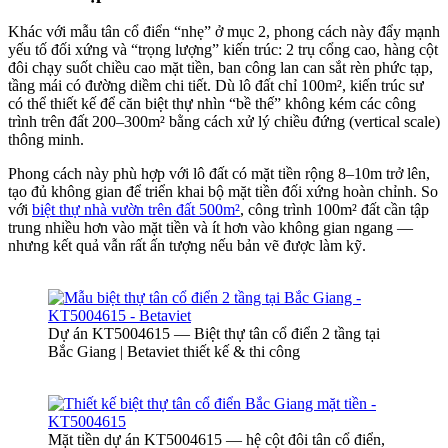
Khác với mẫu tân cổ điển “nhẹ” ở mục 2, phong cách này đẩy mạnh
yếu tố đối xứng và “trọng lượng” kiến trúc: 2 trụ cổng cao, hàng cột
đôi chạy suốt chiều cao mặt tiền, ban công lan can sắt rèn phức tạp,
tầng mái có đường diềm chi tiết. Dù lô đất chỉ 100m², kiến trúc sư
có thể thiết kế để căn biệt thự nhìn “bề thế” không kém các công
trình trên đất 200–300m² bằng cách xử lý chiều đứng (vertical scale)
thông minh.
Phong cách này phù hợp với lô đất có mặt tiền rộng 8–10m trở lên,
tạo đủ không gian để triển khai bộ mặt tiền đối xứng hoàn chỉnh. So
với
biệt thự nhà vườn trên đất 500m²
, công trình 100m² đất cần tập
trung nhiều hơn vào mặt tiền và ít hơn vào không gian ngang —
nhưng kết quả vẫn rất ấn tượng nếu bản vẽ được làm kỹ.
Dự án KT5004615 — Biệt thự tân cổ điển 2 tầng tại
Bắc Giang | Betaviet thiết kế & thi công
Mặt tiền dự án KT5004615 — hệ cột đôi tân cổ điển,