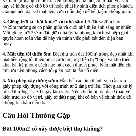
3×5.5m (khoảng 16.5m²). Nếu không lên kế hoạch từ bản vẽ, sau
này sẽ không có chỗ bố trí hoặc phải hy sinh diện tích phòng khách.
Garage nên đặt sát mặt tiền, cửa cuốn điện để tiết kiệm không gian.
3. Giếng trời là “bắt buộc” với nhà sâu:
Lô đất 5×20m hay
4×25m thường sẽ có phần giữa và cuối nhà thiếu ánh sáng tự nhiên.
Một giếng trời 2×3m đặt giữa nhà (giữa phòng khách và bếp) giải
quyết hoàn toàn vấn đề này và tránh việc phải bật đèn điện ban
ngày.
4. Mặt tiền tối thiểu 5m:
Biệt thự trên đất 100m² trông đẹp nhất khi
mặt tiền rộng tối thiểu 5m. Dưới 5m, mặt tiền bị “bóp” và khó triển
khai bất kỳ phong cách nào một cách thuyết phục. Nếu mặt tiền chỉ
4m, ưu tiên phong cách tối giản hơn là tân cổ điển.
5. Xin phép xây dựng sớm:
Hầu hết các tỉnh thành yêu cầu xin
giấy phép xây dựng với công trình từ 2 tầng trở lên. Thời gian xử lý
hồ sơ thường 15–30 ngày làm việc. Nên chuẩn bị bộ hồ sơ (bản vẽ
kiến trúc, sơ đồ vị trí, giấy tờ đất) ngay khi có bản vẽ chính thức để
không bị chậm tiến độ.
Câu Hỏi Thường Gặp
Đất 100m2 có xây được biệt thự không?