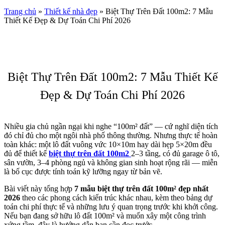
Trang chủ
»
Thiết kế nhà đẹp
»
Biệt Thự Trên Đất 100m2: 7 Mẫu
Thiết Kế Đẹp & Dự Toán Chi Phí 2026
Biệt Thự Trên Đất 100m2: 7 Mẫu Thiết Kế
Đẹp & Dự Toán Chi Phí 2026
Nhiều gia chủ ngần ngại khi nghe “100m² đất” — cứ nghĩ diện tích
đó chỉ đủ cho một ngôi nhà phố thông thường. Nhưng thực tế hoàn
toàn khác: một lô đất vuông vức 10×10m hay dài hẹp 5×20m đều
đủ để thiết kế
biệt thự trên đất 100m2
2–3 tầng, có đủ garage ô tô,
sân vườn, 3–4 phòng ngủ và không gian sinh hoạt rộng rãi — miễn
là bố cục được tính toán kỹ lưỡng ngay từ bản vẽ.
Bài viết này tổng hợp
7 mẫu biệt thự trên đất 100m² đẹp nhất
2026
theo các phong cách kiến trúc khác nhau, kèm theo bảng dự
toán chi phí thực tế và những lưu ý quan trọng trước khi khởi công.
Nếu bạn đang sở hữu lô đất 100m² và muốn xây một công trình
xứng tầm, đây là hướng dẫn bạn cần đọc trước.