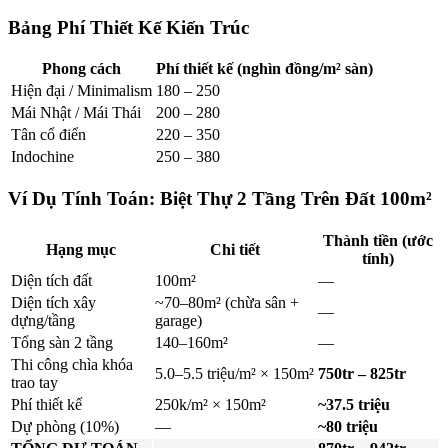
Bảng Phí Thiết Kế Kiến Trúc
Phong cách
Phí thiết kế (nghìn đồng/m² sàn)
Hiện đại / Minimalism
180 – 250
Mái Nhật / Mái Thái
200 – 280
Tân cổ điển
220 – 350
Indochine
250 – 380
Ví Dụ Tính Toán: Biệt Thự 2 Tầng Trên Đất 100m²
Thành tiền (ước
Hạng mục
Chi tiết
tính)
Diện tích đất
100m²
—
Diện tích xây
~70–80m² (chừa sân +
—
dựng/tầng
garage)
Tổng sàn 2 tầng
140–160m²
—
Thi công chìa khóa
5.0–5.5 triệu/m² × 150m²
750tr – 825tr
trao tay
Phí thiết kế
250k/m² × 150m²
~37.5 triệu
Dự phòng (10%)
—
~80 triệu