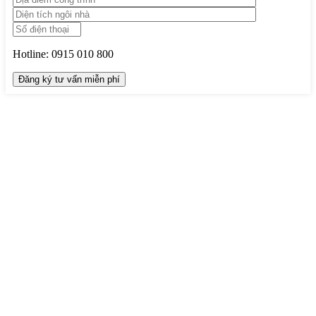
Hotline:
0915 010 800
TRUNG TÂM THIẾT KẾ VÀ THI CÔNG
Hotline: 0915010800
Khiếu nại: 0968905551
Văn phòng: 0241224526
Email:
lienhe@betaviet.vn
Website:
https://betaviet.vn
HỆ THỐNG BETAVIET TOÀN QUỐC