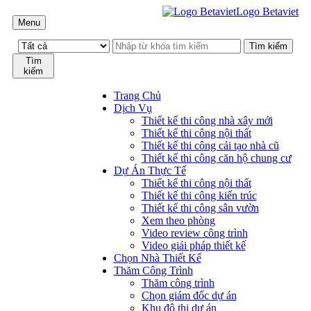
Logo Betaviet
Menu
Tìm
kiếm
Trang Chủ
Dịch Vụ
Thiết kế thi công nhà xây mới
Thiết kế thi công nội thất
Thiết kế thi công cải tạo nhà cũ
Thiết kế thi công căn hộ chung cư
Dự Án Thực Tế
Thiết kế thi công nội thất
Thiết kế thi công kiến trúc
Thiết kế thi công sân vườn
Xem theo phòng
Video review công trình
Video giải pháp thiết kế
Chọn Nhà Thiết Kế
Thăm Công Trình
Thăm công trình
Chọn giám đốc dự án
Khu đô thị dự án