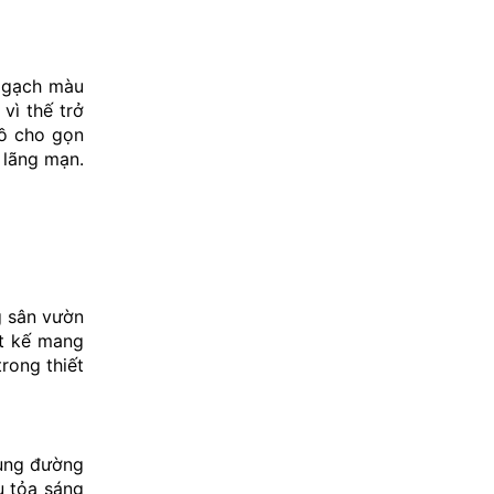
n gạch màu
vì thế trở
đồ cho gọn
 lãng mạn.
g sân vườn
ết kế mang
rong thiết
cung đường
rụ tỏa sáng