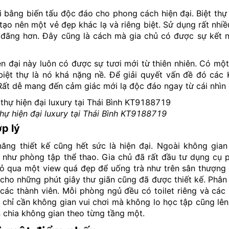
bằng biến tấu độc đáo cho phong cách hiện đại. Biệt thự 
o nên một vẻ đẹp khác lạ và riêng biệt. Sử dụng rất nhiều
 đãng hơn. Đây cũng là cách mà gia chủ có được sự kết n
ện đại này luôn có được sự tươi mới từ thiên nhiên. Có mộ
biệt thự là nó khá nặng nề. Để giải quyết vấn đề đó các
Rất dễ mang đến cảm giác mới lạ độc đáo ngay từ cái nhìn 
 thự hiện đại luxury tại Thái Bình KT9188719
p lý
năng thiết kế cũng hết sức là hiện đại. Ngoài không gia
 như phòng tập thể thao. Gia chủ đã rất đầu tư dụng cụ 
 bỏ qua một view quá đẹp để uống trà như trên sân thượng
cho những phút giây thư giãn cũng đã được thiết kế. Phân
ác thành viên. Mỗi phòng ngủ đều có toilet riêng và các
 chỉ cần không gian vui chơi mà không lo học tập cũng lê
n chia không gian theo từng tầng một.