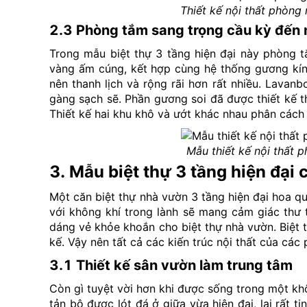
Thiết kế nội thất phòng
2.3 Phòng tắm sang trọng cầu kỳ đến
Trong mẫu biệt thự 3 tầng hiện đại này phòng 
vàng ấm cúng, kết hợp cùng hệ thống gương kính
nên thanh lịch và rộng rãi hơn rất nhiều. Lavan
gàng sạch sẽ. Phần gương soi đã được thiết kế 
Thiết kế hai khu khô và ướt khác nhau phân cách b
Mẫu thiết kế nội thất 
3. Mẫu biệt thự 3 tầng hiện đại
Một căn biệt thự nhà vườn 3 tầng hiện đại hoa q
với không khí trong lành sẽ mang cảm giác thư t
dáng vẻ khỏe khoắn cho biệt thự nhà vườn. Biệt t
kế. Vậy nên tất cả các kiến trúc nội thất của cá
3.1 Thiết kế sân vườn làm trung tâm
Còn gì tuyệt vời hơn khi được sống trong một kh
tản bộ được lót đá ở giữa vừa hiện đại, lại rất t