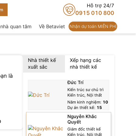
Hỗ trợ 24/7
24
0915 010 800
 nhà quan tâm
Về Betaviet
Nhận dự toán MIỄN PHÍ
Nhà thiết kế
Xếp hạng các
xuất sắc
nhà thiết kế
ạn là
Nguyễn Hữu Minh
Đức Trí
Chức vụ
: Giám đốc thiết kế Kiến trúc
Kiến trúc sư chủ trì
Đề xuất
Kiến trúc, Nội thất
Số dự án đã thực hiện
: 0+
Năm kinh nghiệm:
10
Số năm kinh nghiệm:
11
.
Dự án thiết kế:
15
Thông tin
Liên hệ
Nguyễn Khắc
D
Quyết
Giám đốc thiết kế
Kiến trúc, Nội thất