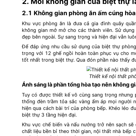
2. Mỗi không gian của biệt thự 
2.1 Không gian phòng ăn ấm cúng hòa 
Khu vực phòng ăn là đưa cả gia đình quây quần 
không gian mở mở cho các thành viên. Sử dụng 
đẹp bên ngoài. Sự sang trọng và hiện đại vẫn luô
Để đáp ứng nhu cầu sử dụng của biệt thự phòng
trọng với 12 ghế ngồi hoàn toàn phục vụ cho m
tốt nhất trong biệt thự. Qua đón phần nào thấy đ
Thiết kế nội thất 
Ánh sáng là phần tổng hòa tạo nên không g
Tuy có được thiết kế vô cùng sang trọng nhưng 
thống đèn trầm tỏa sắc vàng ấm áp mọi người nh
hiện qua cách bài trí của phòng bếp. Khéo léo 
biệt thự 3 tầng hiện đại.
Khu vực chế biến và nấu nướng trở nên sạch sẽ 
chất liệu bền bỉ theo thời gian, nội thất nhà bế