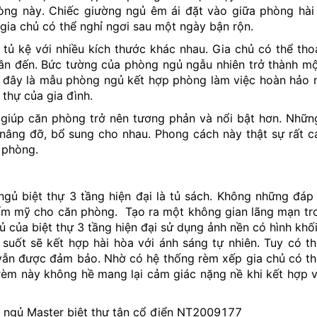
hòng này. Chiếc giường ngủ êm ái đặt vào giữa phòng hài
gia chủ có thể nghỉ ngơi sau một ngày bận rộn.
ủ kệ với nhiều kích thước khác nhau. Gia chủ có thể tho
 cần đến. Bức tường của phòng ngủ ngẫu nhiên trở thành mộ
i đây là mẫu phòng ngủ kết hợp phòng làm việc hoàn hảo 
thự của gia đình.
g giúp căn phòng trở nên tương phản và nổi bật hơn. Nhữ
nâng đỡ, bổ sung cho nhau. Phong cách này thật sự rất cá
 phòng.
gủ biệt thự 3 tầng hiện đại là tủ sách. Không những đá
thẩm mỹ cho căn phòng. Tạo ra một không gian lãng mạn t
 của biệt thự 3 tầng hiện đại sử dụng ảnh nền có hình khố
 suốt sẽ kết hợp hài hòa với ánh sáng tự nhiên. Tuy có th
 vẫn được đảm bảo. Nhờ có hệ thống rèm xếp gia chủ có t
rèm này không hề mang lại cảm giác nặng nề khi kết hợp v