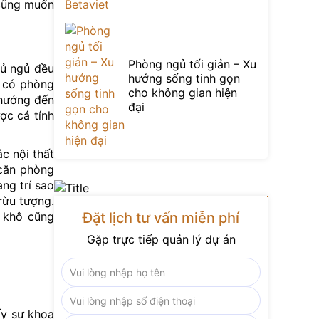
 cũng muốn
Phòng ngủ tối giản – Xu
gủ ngủ đều
hướng sống tinh gọn
a có phòng
cho không gian hiện
 hướng đến
đại
ợc cá tính
c nội thất
 căn phòng
ng trí sao
rừu tượng.
a khô cũng
Đặt lịch tư vấn miễn phí
Gặp trực tiếp quản lý dự án
ấy sự khoa