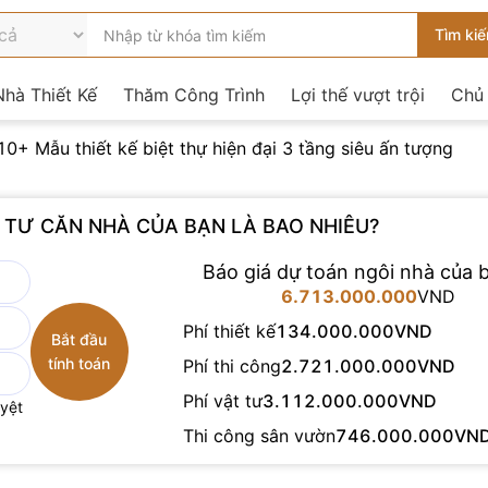
hà Thiết Kế
Thăm Công Trình
Lợi thế vượt trội
Chủ
10+ Mẫu thiết kế biệt thự hiện đại 3 tầng siêu ấn tượng
U TƯ CĂN NHÀ CỦA BẠN LÀ BAO NHIÊU?
Báo giá dự toán ngôi nhà của b
7.957.000.000
VND
Phí thiết kế
135.000.000
VND
Phí thi công
3.887.000.000
VND
Phí vật tư
3.050.000.000
VND
uyệt
Thi công sân vườn
885.000.000
VN