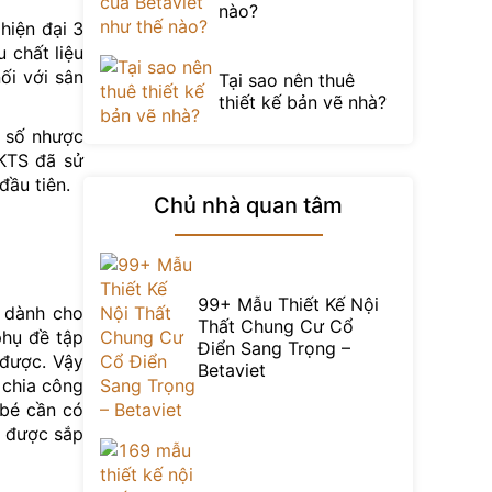
nào?
hiện đại 3
 chất liệu
ối với sân
Tại sao nên thuê
thiết kế bản vẽ nhà?
t số nhược
 KTS đã sử
đầu tiên.
Chủ nhà quan tâm
99+ Mẫu Thiết Kế Nội
n dành cho
Thất Chung Cư Cổ
phụ đề tập
Điển Sang Trọng –
 được. Vậy
Betaviet
 chia công
 bé cần có
n được sắp