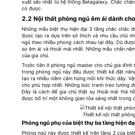
xuất sắc nhất từ hệ thống Betagalaxy. Chắc chắ
có được.
2.2 Nội thất phòng ngủ êm ái dành cho 
Những mẫu biệt thự hiện đại 3 tầng chắc chắc đ
được tạo ra dựa trên sở thích và nhu cầu chủ n
ngủ theo nhiều phong cách nhau tại đây. Dù đượ
sự êm ái và thoải mái nhất. Những mẫu chăn nệm
của gia chủ.
Trước tiên ở phòng ngủ master cho chủ gia đình t
trong phòng ngủ này đều được thiết kế đặt riê
tạo ra nhiều niềm cảm hứng mỗi khi thức dậy. Vậy
cho phù hợp nhất. Những bức tranh treo tường đ
Đây là cách để gia chủ thật sự thoải mái thả 
được bố trí một không gian tỏa sáng nhất trong 
Thiết kế nội thất phòn
Phòng ngủ phụ của biệt thự ba tầng hiện đạ
Phòng ngủ này được thiết kế trên tầng 2 của biệ