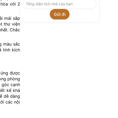
 hòa với 2
ải mái sắp
t thư viện
nhất. Chắc
ng màu sắc
 tính kích
p ứng được
rong phòng
i góc cạnh
iết kế khá
hể dễ dàng
ới các nội