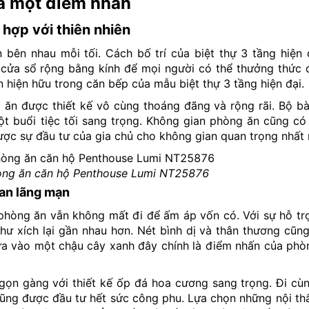
là một điểm nhấn
hợp với thiên nhiên
bên nhau mỗi tối. Cách bố trí của biệt thự 3 tầng hiện 
cửa sổ rộng bằng kính để mọi người có thể thưởng thức
n hiện hữu trong căn bếp của mẫu biệt thự 3 tầng hiện đại.
 ăn được thiết kế vô cùng thoáng đãng và rộng rãi. Bộ b
ột buổi tiệc tối sang trọng. Không gian phòng ăn cũng c
ược sự đầu tư của gia chủ cho không gian quan trọng nhất 
phòng ăn căn hộ Penthouse Lumi NT25876
ian lãng mạn
phòng ăn vẫn không mất đi để ấm áp vốn có. Với sự hỗ trợ
ư xích lại gần nhau hơn. Nét bình dị và thân thương cũn
đưa vào một chậu cây xanh đây chính là điểm nhấn của ph
gọn gàng với thiết kế ốp đá hoa cương sang trọng. Đi cù
p cũng được đầu tư hết sức công phu. Lựa chọn những nội th