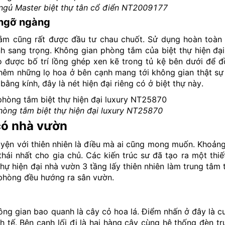
 ngủ Master biệt thự tân cổ điển NT2009177
 ngỡ ngàng
tắm cũng rất được đầu tư chau chuốt. Sử dụng hoàn toà
 sang trọng. Không gian phòng tắm của biệt thự hiện đại 
bo được bố trí lồng ghép xen kẽ trong tủ kệ bên dưới để 
thêm những lọ hoa ở bên cạnh mang tới không gian thật sự
ằng kính, đây là nét hiện đại riêng có ở biệt thự này.
phòng tắm biệt thự hiện đại luxury NT25870
 có nhà vườn
uyện với thiên nhiên là điều mà ai cũng mong muốn. Khoản
hái nhất cho gia chủ. Các kiến trúc sư đã tạo ra một thi
hự hiện đại nhà vườn 3 tầng lấy thiên nhiên làm trung tâm t
c phòng đều hướng ra sân vườn.
ông gian bao quanh là cây cỏ hoa lá. Điểm nhấn ở đây là 
inh tế. Bên cạnh lối đi là hai hàng cây cùng hệ thống đèn t