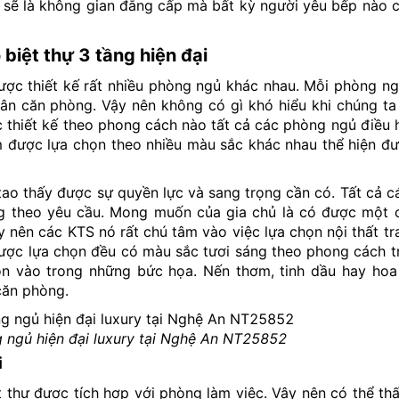
n sẽ là không gian đẳng cấp mà bất kỳ người yêu bếp nào
biệt thự 3 tầng hiện đại
ược thiết kế rất nhiều phòng ngủ khác nhau. Mỗi phòng n
hân căn phòng. Vậy nên không có gì khó hiểu khi chúng t
c thiết kế theo phong cách nào tất cả các phòng ngủ điều
 được lựa chọn theo nhiều màu sắc khác nhau thể hiện đư
ao thấy được sự quyền lực và sang trọng cần có. Tất cả cá
ng theo yêu cầu. Mong muốn của gia chủ là có được một
 nên các KTS nó rất chú tâm vào việc lựa chọn nội thất tra
ược lựa chọn đều có màu sắc tươi sáng theo phong cách t
hồn vào trong những bức họa. Nến thơm, tinh dầu hay ho
căn phòng.
g ngủ hiện đại luxury tại Nghệ An NT25852
i
t thự được tích hợp với phòng làm việc. Vậy nên có thể th