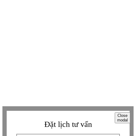
KẾT NỐI THÊM VỚI BETAVIET
Youtube
Youtube
Facebook
Facebook
Tiktok
Tiktok
Zalo
Zalo
Messenger
Messenger
Whatsapp
Whatsapp
Viber
Viber
Copyright © Betaviet since 2009, Alright reserverd. Thương hiệu đã được
đăng ký. ® Ghi rõ nguồn "https://betaviet.vn" khi phát hành lại thông tin
từ website này.
Close
modal
Đặt lịch tư vấn