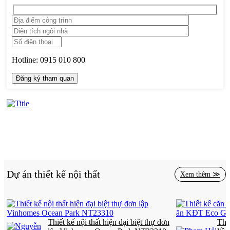
Hotline:
0915 010 800
Dự án thiết kế nội thất
Xem thêm ≫
Thiết kế nội thất hiện đại biệt thự đơn
Thi