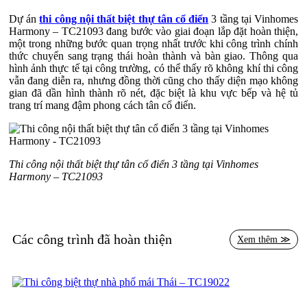
Dự án
thi công nội thất biệt thự tân cổ điển
3 tầng tại Vinhomes
Harmony – TC21093 đang bước vào giai đoạn lắp đặt hoàn thiện,
một trong những bước quan trọng nhất trước khi công trình chính
thức chuyển sang trạng thái hoàn thành và bàn giao. Thông qua
hình ảnh thực tế tại công trường, có thể thấy rõ không khí thi công
vẫn đang diễn ra, nhưng đồng thời cũng cho thấy diện mạo không
gian đã dần hình thành rõ nét, đặc biệt là khu vực bếp và hệ tủ
trang trí mang đậm phong cách tân cổ điển.
Thi công nội thất biệt thự tân cổ điển 3 tầng tại Vinhomes
Harmony – TC21093
Ngay từ tổng thể, không gian gây ấn tượng với tông màu trắng
chủ đạo – một lựa chọn đặc trưng trong thi công nội thất tân cổ
điển. Sắc trắng không chỉ mang lại cảm giác sang trọng mà còn
giúp không gian trở nên rộng rãi, sáng sủa hơn. Các mảng tường,
Các công trình đã hoàn thiện
Xem thêm ≫
hệ tủ và phào chỉ đều được xử lý đồng bộ, tạo nên sự liền mạch
trong thiết kế. Đây là yếu tố quan trọng giúp công trình giữ được
“chất” riêng của thi công biệt thự tân cổ điển.
Điểm nổi bật dễ nhận thấy là hệ tủ âm tường hai bên được thiết kế