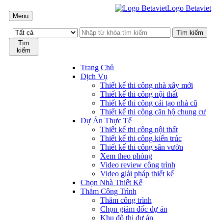
Logo Betaviet
Menu
Tìm
kiếm
Trang Chủ
Dịch Vụ
Thiết kế thi công nhà xây mới
Thiết kế thi công nội thất
Thiết kế thi công cải tạo nhà cũ
Thiết kế thi công căn hộ chung cư
Dự Án Thực Tế
Thiết kế thi công nội thất
Thiết kế thi công kiến trúc
Thiết kế thi công sân vườn
Xem theo phòng
Video review công trình
Video giải pháp thiết kế
Chọn Nhà Thiết Kế
Thăm Công Trình
Thăm công trình
Chọn giám đốc dự án
Khu đô thị dự án