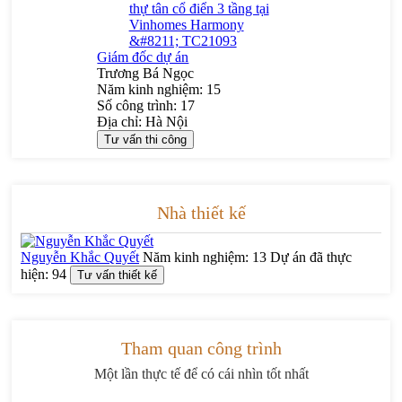
Nếu bạn đang có ý định đầu tư vào một công trình thi công biệt
thự
nội thất tân cổ điển
hay cần một giải pháp thi công nội thất
tân cổ điển đồng bộ, việc lựa chọn đơn vị có kinh nghiệm là điều
rất quan trọng. Betaviet với thế mạnh thi công biệt thự trọn gói sẽ
Giám đốc dự án
giúp bạn kiểm soát toàn bộ quá trình, từ thiết kế đến hoàn thiện
Trương Bá Ngọc
thực tế. Liên hệ
0915 010 800
để được tư vấn và đồng hành cùng
Năm kinh nghiệm:
15
bạn trong việc kiến tạo không gian sống đẳng cấp.
Số công trình:
17
Địa chỉ:
Hà Nội
Tư vấn thi công
Nhà thiết kế
Nguyễn Khắc Quyết
Năm kinh nghiệm:
13
Dự án đã thực
hiện:
94
Tư vấn thiết kế
Tham quan công trình
Một lần thực tế để có cái nhìn tốt nhất