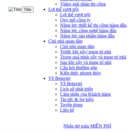
Video giải pháp thi công
Lợi thế vượt trội
Title
Lợi thế vượt trội
Quy mô công ty
Năng lực thiết kế thi công hàng đầu
Năng lực công nghệ hàng đầu
Năng lực sản phẩm hàng đầu
Chủ nhà quan tâm
Chủ nhà quan tâm
Trước khi xây/ trang trí nhà
Trong quá trình xây và trang trí nhà
Sau khi xây và trang trí nhà
Câu hỏi thường gặp
Kiến thức phong thủy
Về Betaviet
Về Betaviet
Lịch sử phát triển
Cảm nhận của Khách hàng
Tin tức & Sự kiện
Tuyển dụng
Liên hệ
Nhận dự toán MIỄN PHÍ
Nhận dự toán MIỄN PHÍ