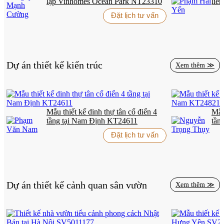
lập Vinhomes Ocean Park NT23310
liề
NT
Đặt lịch tư vấn
Dự án thiết kế kiến trúc
Xem thêm ≫
Mẫu thiết kế dinh thự tân cổ điển 4
Mẫu 
tầng tại Nam Định KT24611
tần
Đặt lịch tư vấn
Dự án thiết kế cảnh quan sân vườn
Xem thêm ≫